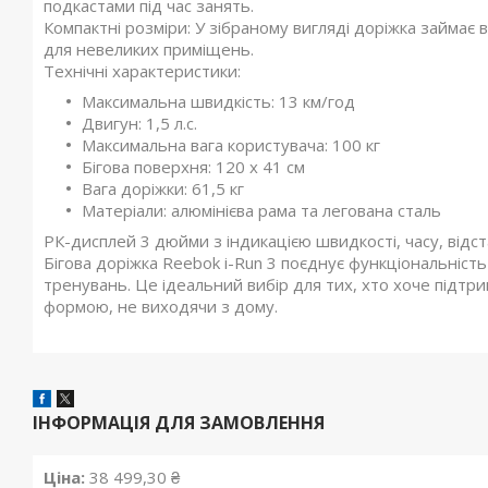
подкастами під час занять.
Компактні розміри: У зібраному вигляді доріжка займає 
для невеликих приміщень.
Технічні характеристики:
Максимальна швидкість: 13 км/год
Двигун: 1,5 л.с.
Максимальна вага користувача: 100 кг
Бігова поверхня: 120 x 41 см
Вага доріжки: 61,5 кг
Матеріали: алюмінієва рама та легована сталь
РК-дисплей 3 дюйми з індикацією швидкості, часу, відста
Бігова доріжка Reebok i-Run 3 поєднує функціональніст
тренувань. Це ідеальний вибір для тих, хто хоче підтр
формою, не виходячи з дому.
ІНФОРМАЦІЯ ДЛЯ ЗАМОВЛЕННЯ
Ціна:
38 499,30 ₴