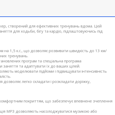
нажер, створений для ефективних тренувань вдома. Цей
няття для ходьби, бігу та кардіо, підлаштовуючись під
 на 1,5 к.с., що дозволяє розвивати швидкість до 13 км/
вних тренувань.
ановлених програм та спеціальна програма
 заняття та адаптувати їх до ваших цілей.
воляють моделювати підйоми і підвищувати інтенсивність
лість.
я дозволяє легко складати і розкладати доріжку,
з комфортним покриттям, що забезпечує впевнене зчеплення
ункція MP3 дозволяють насолоджуватися музикою або