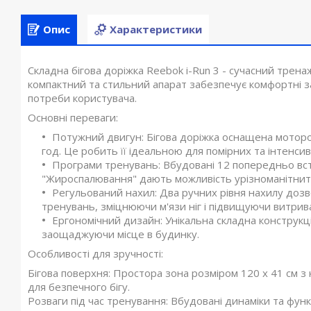
Опис
Характеристики
Складна бігова доріжка Reebok i-Run 3 - сучасний тре
компактний та стильний апарат забезпечує комфортні за
потреби користувача.
Основні переваги:
Потужний двигун: Бігова доріжка оснащена мотором
год. Це робить її ідеальною для помірних та інтенси
Програми тренувань: Вбудовані 12 попередньо вст
"Жироспалювання" дають можливість урізноманітнити
Регульований нахил: Два ручних рівня нахилу доз
тренувань, зміцнюючи м'язи ніг і підвищуючи витрива
Ергономічний дизайн: Унікальна складна конструкці
заощаджуючи місце в будинку.
Особливості для зручності:
Бігова поверхня: Простора зона розміром 120 x 41 см 
для безпечного бігу.
Розваги під час тренування: Вбудовані динаміки та ф