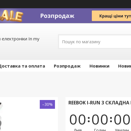
 електроніки In my
Доставка та оплата
Pозпродаж
Новинки
Нови
REEBOK I-RUN 3 СКЛАДНА
–30%
0
0
0
0
0
0
Днів
Годин
Хвилин