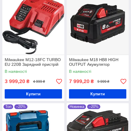
Milwaukee M12-18FC TURBO
Milwaukee M18 HB8 HIGH
EU 220В Зарядний пристрій
OUTPUT Акумулятор
В наявності
В наявності
3 999,20
7 999,20
₴
₴
4 999 ₴
9 999 ₴
Купити
Купити
Топ
–20%
Новинка
–20%