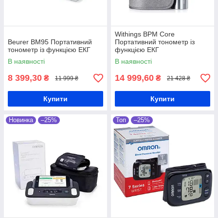
Withings BPM Core
Beurer BM95 Портативний
Портативний тонометр із
тонометр із функцією ЕКГ
функцією ЕКГ
В наявності
В наявності
8 399,30
14 999,60
₴
₴
11 999 ₴
21 428 ₴
Купити
Купити
Новинка
–25%
Топ
–25%