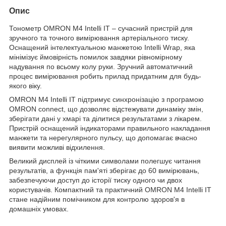
Опис
Тонометр OMRON M4 Intelli IT – сучасний пристрій для
зручного та точного вимірювання артеріального тиску.
Оснащений інтелектуальною манжетою Intelli Wrap, яка
мінімізує ймовірність помилок завдяки рівномірному
надування по всьому колу руки. Зручний автоматичний
процес вимірювання робить прилад придатним для будь-
якого віку.
OMRON M4 Intelli IT підтримує синхронізацію з програмою
OMRON connect, що дозволяє відстежувати динаміку змін,
зберігати дані у хмарі та ділитися результатами з лікарем.
Пристрій оснащений індикаторами правильного накладання
манжети та нерегулярного пульсу, що допомагає вчасно
виявити можливі відхилення.
Великий дисплей із чіткими символами полегшує читання
результатів, а функція пам'яті зберігає до 60 вимірювань,
забезпечуючи доступ до історії тиску одного чи двох
користувачів. Компактний та практичний OMRON M4 Intelli IT
стане надійним помічником для контролю здоров'я в
домашніх умовах.