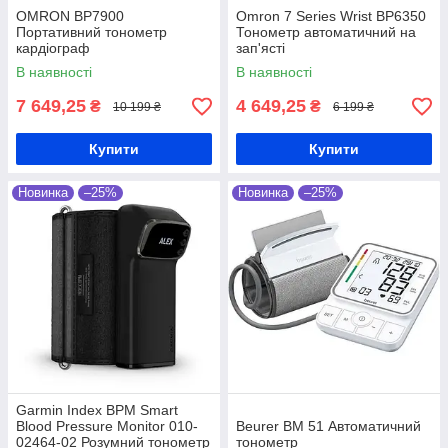
OMRON BP7900
Omron 7 Series Wrist BP6350
Портативний тонометр
Тонометр автоматичний на
кардіограф
зап'ясті
В наявності
В наявності
7 649,25
4 649,25
₴
₴
10 199 ₴
6 199 ₴
Купити
Купити
Новинка
–25%
Новинка
–25%
Garmin Index BPM Smart
Blood Pressure Monitor 010-
Beurer BM 51 Автоматичний
02464-02 Розумний тонометр
тонометр