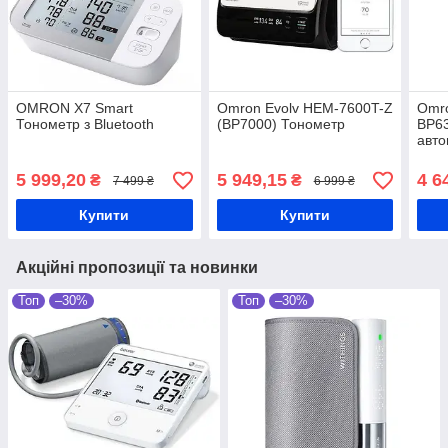
OMRON X7 Smаrt
Omron Evolv HEM-7600T-Z
Omro
Тонометр з Bluetooth
(BP7000) Тонометр
BP6
авто
5 999,20
5 949,15
4 6
₴
₴
7 499 ₴
6 999 ₴
Купити
Купити
Акційні пропозиції та новинки
Топ
–30%
Топ
–30%