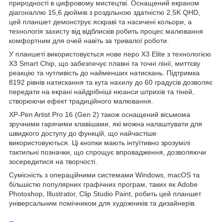
природності в цифровому мистецтві. Оснащений екраном
діагоналлю 15,6 дюймів з роздільною здатністю 2,5K QHD,
цей планшет демонструє яскраві та насичені кольори, а
технологія захисту від відблисків робить процес малювання
комфортним для очей навіть за тривалої роботи.
У планшеті використовується нове перо X3 Elite з технологією
X3 Smart Chip, що забезпечує плавні та точні лінії, миттєву
реакцію та чутливість до найменших натискань. Підтримка
8192 рівнів натискання та кута нахилу до 60 градусів дозволяє
передати на екрані найдрібніші нюанси штрихів та тіней,
створюючи ефект традиційного малювання.
XP-Pen Artist Pro 16 (Gen 2) також оснащений вісьмома
зручними гарячими клавішами, які можна налаштувати для
швидкого доступу до функцій, що найчастіше
використовуються. Ці кнопки мають інтуїтивно зрозумілі
тактильні позначки, що спрощує впровадження, дозволяючи
зосередитися на творчості.
Сумісність з операційними системами Windows, macOS та
більшістю популярних графічних програм, таких як Adobe
Photoshop, Illustrator, Clip Studio Paint, робить цей планшет
універсальним помічником для художників та дизайнерів.