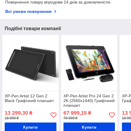
Повернення товару впродовж 14 днів за домовленістю
Всі умови повернення
Подібні товари компанії
XP-Pen Artist 12 Gen 2
XP-Pen Artist Pro 24 Gen 2
XP-P
Black Графічний планшет
2K (2560x1440) Графічний
Граф
планшет
13 299,30
67 999,15
13 
₴
₴
18 999 ₴
79 999 ₴
16 99
Купити
Купити