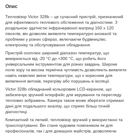
Опис
Тепловізор Victor 328b – це сучасний пристрій, призначений
для ефективного теплового обстеження та діагностики. З
роздільною здатністю інфрачервоної матриці 160 x 120
пікселів, він дозволяє виявляти температурні аномалії та
проблеми у різних сферах, включаючи будівництво,
електроніку та обслуговування обладнання.
Пристрій охоплює широкий діапазон температур, що
вимірюються від -20 °C до +300 °C, що робить його
універсальним інструментом для різних завдань. Широке
поле зору та висока термічна чутливість дозволяють виявляти
навіть невеликі зміни температури, що є корисним для
виявлення витоків, перегріву або порушень в ізоляції.
Victor 328b обладнаний кольоровим LCD-екраном, що
забезпечує зручний інтерфейс для керування та перегляду
теплових зображень. Камера також може зберігати отримані
дані для подальшого аналізу, що сприяє більш точній
діагностиці.
Компактний та легкий, тепловізор зручний у використанні та
транспортуванні. Він стане чудовим помічником як для
професіоналів, так і для домашніх майстрів, дозволяючи