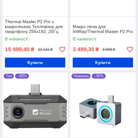
Thermal Master P2 Pro з
макролінзою Тепловізор для
Макро лінза для
смартфону 256х192, 25Гц
InfiRay/Thermal Master P2 Pro
В наявності
В наявності
15 499,40
3 499,30
₴
₴
22 142 ₴
4 999 ₴
Купити
Купити
Топ
–30%
Новинка
–30%