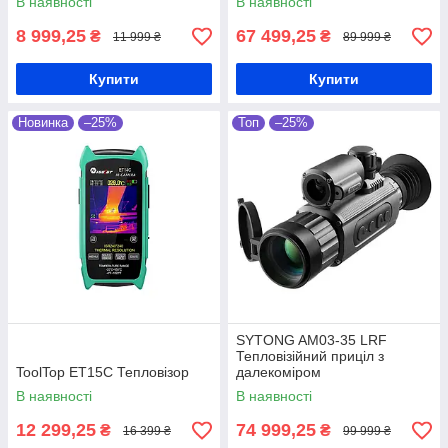
В наявності
В наявності
8 999,25
67 499,25
₴
₴
11 999 ₴
89 999 ₴
Купити
Купити
Новинка
–25%
Топ
–25%
SYTONG AM03-35 LRF
Тепловізійний приціл з
ToolTop ET15C Тепловізор
далекоміром
В наявності
В наявності
12 299,25
74 999,25
₴
₴
16 399 ₴
99 999 ₴