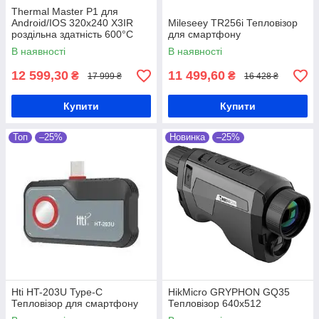
Thermal Master P1 для
Android/IOS 320x240 X3IR
Mileseey TR256i Тепловізор
роздільна здатність 600°C
для смартфону
Тепловізор для смартфону
В наявності
В наявності
12 599,30
11 499,60
₴
₴
17 999 ₴
16 428 ₴
Купити
Купити
Топ
–25%
Новинка
–25%
Hti HT-203U Type-C
HikMicro GRYPHON GQ35
Тепловізор для смартфону
Тепловізор 640x512