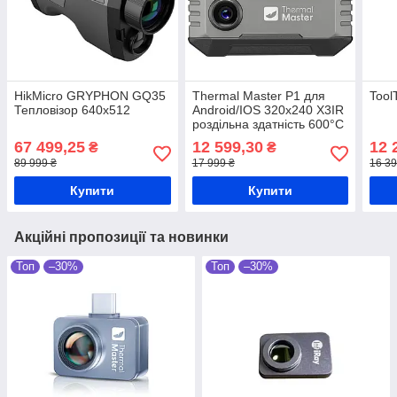
HikMicro GRYPHON GQ35
Thermal Master P1 для
Tool
Тепловізор 640x512
Android/IOS 320x240 X3IR
роздільна здатність 600°C
Тепловізор для
67 499,25
12 599,30
12 
₴
₴
смартфону
89 999 ₴
17 999 ₴
16 39
Купити
Купити
Акційні пропозиції та новинки
Топ
–30%
Топ
–30%