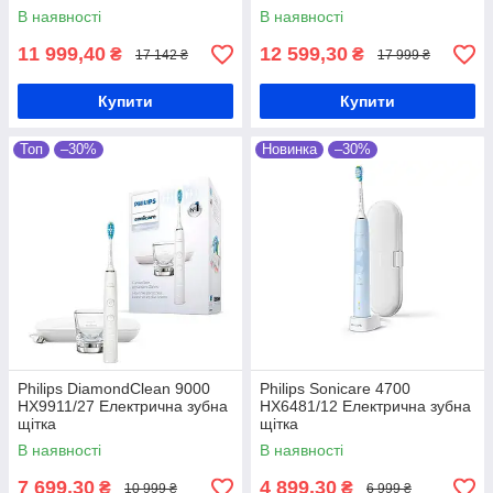
HX9914/61
В наявності
В наявності
11 999,40
12 599,30
₴
₴
17 142 ₴
17 999 ₴
Купити
Купити
Топ
–30%
Новинка
–30%
Philips DiamondClean 9000
Philips Sonicare 4700
HX9911/27 Електрична зубна
HX6481/12 Електрична зубна
щітка
щітка
В наявності
В наявності
7 699,30
4 899,30
₴
₴
10 999 ₴
6 999 ₴