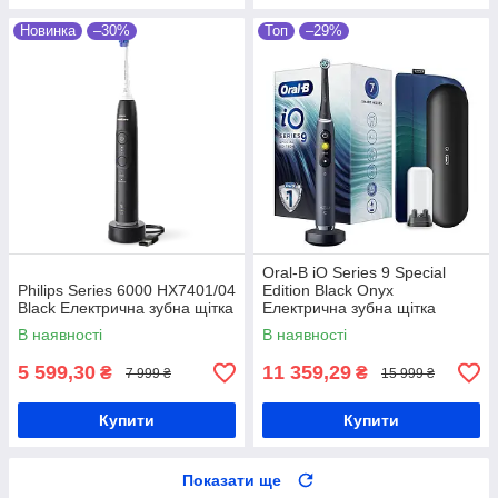
Новинка
–30%
Топ
–29%
Oral-B iO Series 9 Special
Philips Series 6000 HX7401/04
Edition Black Onyx
Black Електрична зубна щітка
Електрична зубна щітка
В наявності
В наявності
5 599,30
11 359,29
₴
₴
7 999 ₴
15 999 ₴
Купити
Купити
Показати ще