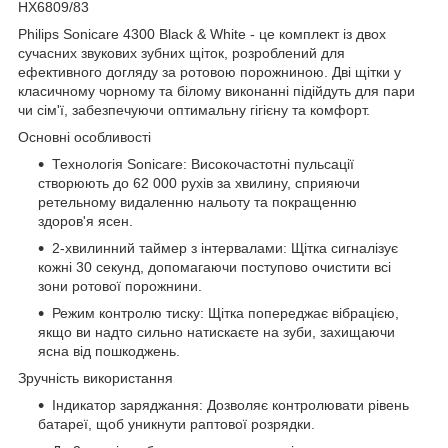
HX6809/83
Philips Sonicare 4300 Black & White - це комплект із двох
сучасних звукових зубних щіток, розроблений для
ефективного догляду за ротовою порожниною. Дві щітки у
класичному чорному та білому виконанні підійдуть для пари
чи сім'ї, забезпечуючи оптимальну гігієну та комфорт.
Основні особливості
Технологія Sonicare: Високочастотні пульсації
створюють до 62 000 рухів за хвилину, сприяючи
ретельному видаленню нальоту та покращенню
здоров'я ясен.
2-хвилинний таймер з інтервалами: Щітка сигналізує
кожні 30 секунд, допомагаючи поступово очистити всі
зони ротової порожнини.
Режим контролю тиску: Щітка попереджає вібрацією,
якщо ви надто сильно натискаєте на зуби, захищаючи
ясна від пошкоджень.
Зручність використання
Індикатор заряджання: Дозволяє контролювати рівень
батареї, щоб уникнути раптової розрядки.