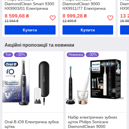
DiamondClean Smart 9300
DiamondClean 9000
Diam
HX9903/01 Електрична
HX9911/77 Електрична
HX99
зубна щітка
зубна щітка
Набі
8 599,68
8 999,28
13 
₴
₴
щіто
11 944 ₴
12 499 ₴
16 98
Купити
Купити
Акційні пропозиції та новинки
Топ
–30%
Новинка
–30%
Набір електричних зубних
Oral-B iO9 Електрична зубна
щіток Philips Sonicare
щітка
DiamondClean 9000