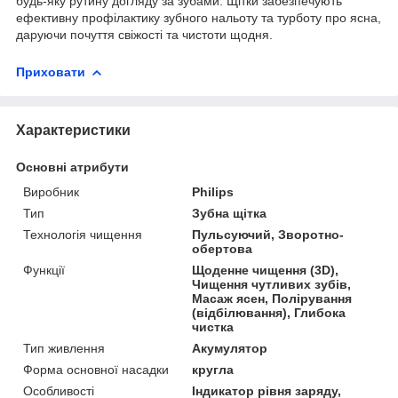
будь-яку рутину догляду за зубами. Щітки забезпечують
ефективну профілактику зубного нальоту та турботу про ясна,
даруючи почуття свіжості та чистоти щодня.
Приховати
Характеристики
Основні атрибути
Виробник
Philips
Тип
Зубна щітка
Технологія чищення
Пульсуючий, Зворотно-
обертова
Функції
Щоденне чищення (3D),
Чищення чутливих зубів,
Масаж ясен, Полірування
(відбілювання), Глибока
чистка
Тип живлення
Акумулятор
Форма основної насадки
кругла
Особливості
Індикатор рівня заряду,