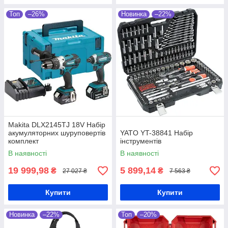
Топ
–26%
Новинка
–22%
Makita DLX2145TJ 18V Набір
акумуляторних шуруповертів
YATO YT-38841 Набір
комплект
інструментів
В наявності
В наявності
19 999,98
5 899,14
₴
₴
27 027 ₴
7 563 ₴
Купити
Купити
Новинка
–22%
Топ
–20%