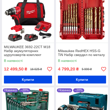
MILWAUKEE 3692-22CT M18
Набір акумуляторних
Milwaukee RedHEX HSS-G
шуруповертів комплект
TiN Набір свердел по металу
В наявності
В наявності
12 499,50
4 799,20
₴
₴
16 025 ₴
5 999 ₴
Купити
Купити
Новинка
–20%
Новинка
–20%