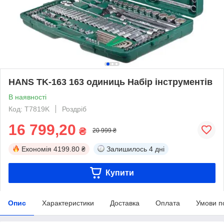
HANS TK-163 163 одиниць Набір інструментів
В наявності
Код: T7819K
Роздріб
16 799,20
₴
20 999 ₴
Економія
4199.80 ₴
Залишилось
4 дні
Купити
Опис
Характеристики
Доставка
Оплата
Умови п