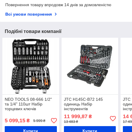
Повернення товару впродовж 14 днів за домовленістю
Всі умови повернення
Подібні товари компанії
NEO TOOLS 08-666 1/2"
JTC H145C-B72 145
JTC
та 1/4" 110шт Набір
одиниць Набір
один
торцевих ключів
інструментів
інст
11 999,87
14 
₴
5 099,15
₴
5 999 ₴
13 483 ₴
17 49
Купити
Купити