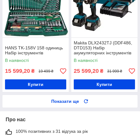
Makita DLX2432TJ (DDF486,
HANS TK-158V 158 одиниць
DTD153) Набір
Набір інструментів
акумуляторних інструментів
комплект
В наявності
В наявності
15 599,20
25 599,20
₴
₴
19 499 ₴
31 999 ₴
Купити
Купити
Показати ще
Про нас
100% позитивних з 31 відгука за рік