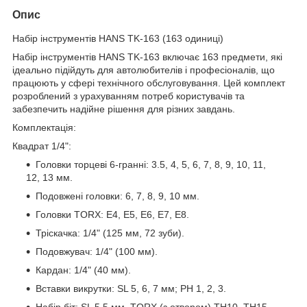
Опис
Набір інструментів HANS TK-163 (163 одиниці)
Набір інструментів HANS TK-163 включає 163 предмети, які
ідеально підійдуть для автолюбителів і професіоналів, що
працюють у сфері технічного обслуговування. Цей комплект
розроблений з урахуванням потреб користувачів та
забезпечить надійне рішення для різних завдань.
Комплектація:
Квадрат 1/4":
Головки торцеві 6-гранні: 3.5, 4, 5, 6, 7, 8, 9, 10, 11,
12, 13 мм.
Подовжені головки: 6, 7, 8, 9, 10 мм.
Головки TORX: E4, E5, E6, E7, E8.
Тріскачка: 1/4" (125 мм, 72 зуби).
Подовжувач: 1/4" (100 мм).
Кардан: 1/4" (40 мм).
Вставки викрутки: SL 5, 6, 7 мм; PH 1, 2, 3.
Набір біт: SL 5.5 мм, TORX (з отвором) TН10, TН15,