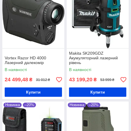
Makita SK209GDZ
Vortex Razor HD 4000
Акумуляторний лазерний
Лазерний далекомір
рівень
В наявності
В наявності
24 499,48
43 199,20
₴
₴
31 012 ₴
53 999 ₴
Купити
Купити
Новинка
–20%
Новинка
–20%