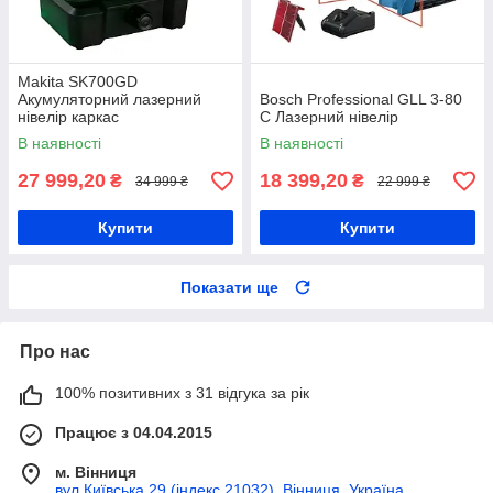
Makita SK700GD
Акумуляторний лазерний
Bosch Professional GLL 3-80
нівелір каркас
C Лазерний нівелір
В наявності
В наявності
27 999,20
18 399,20
₴
₴
34 999 ₴
22 999 ₴
Купити
Купити
Показати ще
Про нас
100% позитивних з 31 відгука за рік
Працює з 04.04.2015
м. Вінниця
вул Київська 29 (індекс 21032), Вінниця, Україна