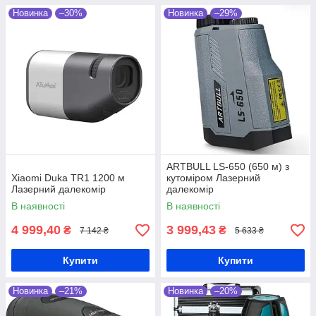
Новинка
–30%
Новинка
–29%
ARTBULL LS-650 (650 м) з
Xiaomi Duka TR1 1200 м
кутоміром Лазерний
Лазерний далекомір
далекомір
В наявності
В наявності
4 999,40
3 999,43
₴
₴
7 142 ₴
5 633 ₴
Купити
Купити
Новинка
–21%
Новинка
–20%