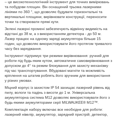
– це високотехнологічний інструмент для точних вимірювань
та побудови площин. Він оснащений трьома лазерними
лініями по 360 °, що дозволяє будувати горизонтальні та
вертикальні площини, вирівнювати конструкції, переносити
точки та створювати прямі кути.
Зелені лазерні промені забезпечують відмінну видимість на
відстані до 38 м, а з використанням детектора - до 50 м.
Лазер працює на одному заряді акумулятора більше 15
годин, що дозволяє використовувати його протягом тривалого
часу без заряджання.
Інструмент підтримує три режими вирівнювання: ручний для
роботи під будь-яким кутом, автоматичне самовирівнювання з
допуском до 4° та режим блокування для захисту механізму
під час транспортування. Вбудовані магніти та можливість
кріплення на штатив роблять його зручним для використання
у різних умовах.
Міцний корпус із захистом IP 54 захищає лазерний рівень від
пилу, вологи та падінь з висоти до 1 м. Універсальна
акумуляторна система M12 дозволяє використовувати його з
будь-якими акумуляторами серії MILWAUKEE® M12™.
Комплектація набору включає все необхідне для роботи:
лазерний нівелір, акумулятор, зарядний пристрій, детектор,