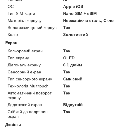
ОС
Apple iOS
Тип SIM-карти
Nano-SIM + eSIM
Матеріал корпусу
Нержавіюча сталь, Скло
Вологозахищений корпус
Так
Колір
Золотистий
Екран
Кольоровий екран
Так
Тип екрану
OLED
Діагональ екрану
6.1 дюйм
Сенсорний екран
Так
Тип сенсорного екрану
Ємнісний
Технологія Multitouch
Так
Автоматичний поворот
Так
екрану
Додатковий екран
Відсутній
Стійкий до подряпин
Так
екран
Дзвінки