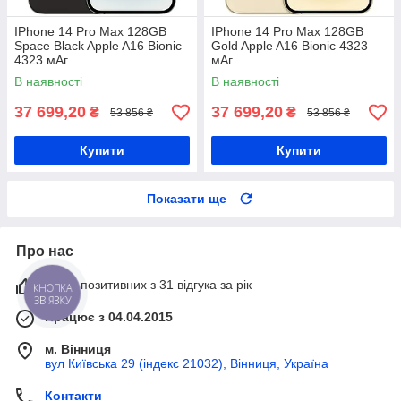
IPhone 14 Pro Max 128GB
IPhone 14 Pro Max 128GB
Space Black Apple A16 Bionic
Gold Apple A16 Bionic 4323
4323 мАг
мАг
В наявності
В наявності
37 699,20
37 699,20
₴
₴
53 856 ₴
53 856 ₴
Купити
Купити
Показати ще
Про нас
100% позитивних з 31 відгука за рік
КНОПКА
ЗВ'ЯЗКУ
Працює з 04.04.2015
м. Вінниця
вул Київська 29 (індекс 21032), Вінниця, Україна
Контакти