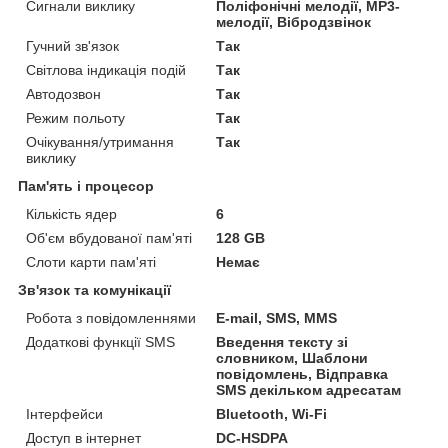
Сигнали виклику
Поліфонічні мелодії, MP3-
мелодії, Вібродзвінок
Гучний зв'язок
Так
Світлова індикація подій
Так
Автодозвон
Так
Режим польоту
Так
Очікування/утримання
Так
виклику
Пам'ять і процесор
Кількість ядер
6
Об'єм вбудованої пам'яті
128 GB
Слоти карти пам'яті
Немає
Зв'язок та комунікації
Робота з повідомленнями
E-mail, SMS, MMS
Додаткові функції SMS
Введення тексту зі
словником, Шаблони
повідомлень, Відправка
SMS декільком адресатам
Інтерфейси
Bluetooth, Wi-Fi
Доступ в інтернет
DC-HSDPA