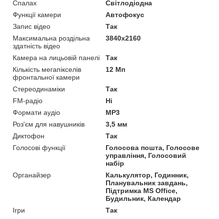
Спалах
Світлодіодна
Функції камери
Автофокус
Запис відео
Так
Максимальна роздільна
3840x2160
здатність відео
Камера на лицьовій панелі
Так
Кількість мегапікселів
12 Мп
фронтальної камери
Стереодинаміки
Так
FM-радіо
Ні
Формати аудіо
MP3
Роз'єм для навушників
3,5 мм
Диктофон
Так
Голосові функції
Голосова пошта, Голосове
управління, Голосовий
набір
Органайзер
Калькулятор, Годинник,
Планувальник завдань,
Підтримка MS Office,
Будильник, Календар
Ігри
Так