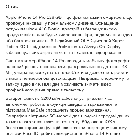
Опис
Apple iPhone 14 Pro 128 GB – це флагманський смартфон, що
пропонує інновації у преміальному дизайні. Оснащений
потужним чіпом A16 Bionic, пристрій забезпечує високу
продуктивність для будь-яких завдань, ігри, редагування відео
або багатозадачність. 6,1-дюймовий OLED-дисплей Super
Retina XDR з підтримкою ProMotion та Always-On Display
забезпечує неймовірну чіткість та плавність відображення.
Система камер iPhone 14 Pro виводить мобільну фотографію
на новий рівень: основна камера з роздільною здатністю 48
Мп, ультраширококутна та телеоб'єктиви дозволяють робити
знімки з неймовірною деталізацією. Підтримка кінорежиму та
запису відео в 4K HDR дає можливість знімати відео
професійного рівня прямо з телефону.
Батарея ємністю 3200 мАч забезпечує тривалий час
автономної роботи, а функція швидкого заряджання та
підтримка MagSafe спрощують процес заряджання.
Смартфон підтримує 5G-мережі для швидкої передачі даних
та миттєвого завантаження контенту. Вбудована iOS з
безліччю корисних функцій, включаючи покращену систему
безпеки Face ID, робить використання iPhone 14 Pro ще