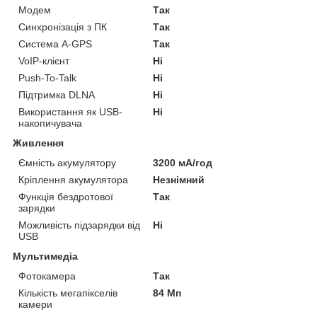
Модем
Так
Синхронізація з ПК
Так
Система A-GPS
Так
VoIP-клієнт
Ні
Push-To-Talk
Ні
Підтримка DLNA
Ні
Використання як USB-
Ні
накопичувача
Живлення
Ємність акумулятору
3200 мА/год
Кріплення акумулятора
Незнімний
Функція бездротової
Так
зарядки
Можливість підзарядки від
Ні
USB
Мультимедіа
Фотокамера
Так
Кількість мегапікселів
84 Мп
камери