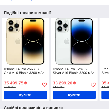
Подібні товари компанії
IPhone 14 Pro 256 GB
IPhone 14 Pro 128GB
IPho
Gold A16 Bionic 3200 мАг
Silver A16 Bionic 3200 мАг
Silv
35 499,75
33 299,26
35 
₴
₴
47 333 ₴
44 999 ₴
47 33
Купити
Купити
Акційні пропозиції та новинки