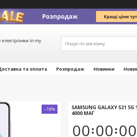
 електроніки In my
Доставка та оплата
Pозпродаж
Новинки
Нови
SAMSUNG GALAXY S21 5G 
–18%
4000 МАГ
0
0
0
0
0
0