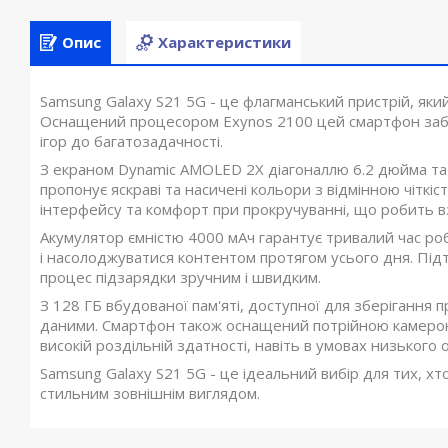
Опис
Характеристики
Samsung Galaxy S21 5G - це флагманський пристрій, який
Оснащений процесором Exynos 2100 цей смартфон забез
ігор до багатозадачності.
З екраном Dynamic AMOLED 2X діагоналлю 6.2 дюйма та р
пропонує яскраві та насичені кольори з відмінною чіткі
інтерфейсу та комфорт при прокручуванні, що робить 
Акумулятор ємністю 4000 мАч гарантує тривалий час ро
і насолоджуватися контентом протягом усього дня. Пі
процес підзарядки зручним і швидким.
З 128 ГБ вбудованої пам'яті, доступної для зберігання 
даними. Смартфон також оснащений потрійною камерою, 
високій роздільній здатності, навіть в умовах низького 
Samsung Galaxy S21 5G - це ідеальний вибір для тих, х
стильним зовнішнім виглядом.