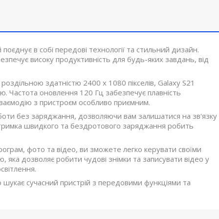
 поєднує в собі передові технології та стильний дизайн.
печує високу продуктивність для будь-яких завдань, від
оздільною здатністю 2400 x 1080 пікселів, Galaxy S21
стю. Частота оновлення 120 Гц забезпечує плавність
взаємодію з пристроєм особливо приємним.
боти без заряджання, дозволяючи вам залишатися на зв'язку
дтримка швидкого та бездротового заряджання робить
програм, фото та відео, ви зможете легко керувати своїми
яка дозволяє робити чудові знімки та записувати відео у
освітлення.
то шукає сучасний пристрій з передовими функціями та