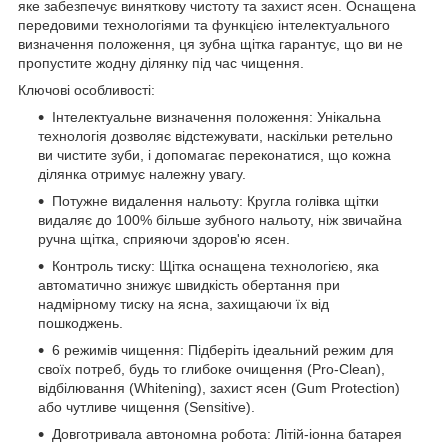
яке забезпечує виняткову чистоту та захист ясен. Оснащена
передовими технологіями та функцією інтелектуального
визначення положення, ця зубна щітка гарантує, що ви не
пропустите жодну ділянку під час чищення.
Ключові особливості:
Інтелектуальне визначення положення: Унікальна
технологія дозволяє відстежувати, наскільки ретельно
ви чистите зуби, і допомагає переконатися, що кожна
ділянка отримує належну увагу.
Потужне видалення нальоту: Кругла голівка щітки
видаляє до 100% більше зубного нальоту, ніж звичайна
ручна щітка, сприяючи здоров'ю ясен.
Контроль тиску: Щітка оснащена технологією, яка
автоматично знижує швидкість обертання при
надмірному тиску на ясна, захищаючи їх від
пошкоджень.
6 режимів чищення: Підберіть ідеальний режим для
своїх потреб, будь то глибоке очищення (Pro-Clean),
відбілювання (Whitening), захист ясен (Gum Protection)
або чутливе чищення (Sensitive).
Довготривала автономна робота: Літій-іонна батарея