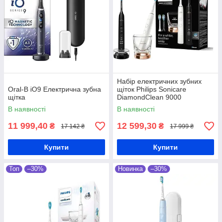
Набір електричних зубних
Oral-B iO9 Електрична зубна
щіток Philips Sonicare
щітка
DiamondClean 9000
HX9914/61
В наявності
В наявності
11 999,40
12 599,30
₴
₴
17 142 ₴
17 999 ₴
Купити
Купити
Топ
–30%
Новинка
–30%