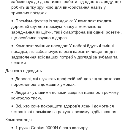
забезпечує до двох тижнів роботи від одного заряду, що
робить щітку зручною для використання навіть у
тривалих поїздках.
Преміум-футляр із зарядкою: У комплект входить
дорожній футляр преміум-класу з можливістю
заряджання як щітки, так і смартфона від однієї розетки,
що особливо зручно в дорозі.
Комплект змінних насадок: У наборі йдуть 4 змінні
насадки, які забезпечують різні варіанти чищення для
задоволення всіх ваших потреб у догляді за зубами та
яснами.
Для кого підходить:
Дорослі, які шукають професійний догляд за ротовою
порожниною в домашніх умовах.
Люди з чутливими яснами завдяки наявності режиму
контролю тиску.
Всі, хто хоче покращити здоров'я ясен і домогтися
яскравішої посмішки за рахунок режиму відбілювання.
Комплектація:
1 ручка Genius 9000N білого кольору.