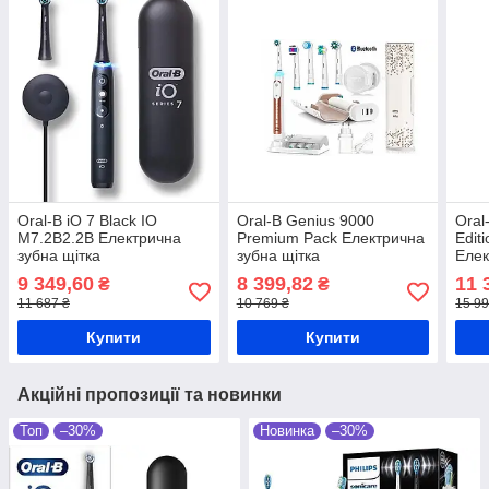
Oral-B iO 7 Black IO
Oral-B Genius 9000
Oral
M7.2B2.2B Електрична
Premium Pack Електрична
Edit
зубна щітка
зубна щітка
Елек
9 349,60
8 399,82
11 
₴
₴
11 687 ₴
10 769 ₴
15 99
Купити
Купити
Акційні пропозиції та новинки
Топ
–30%
Новинка
–30%