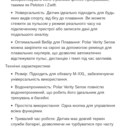
такими як Peloton і Zwift.
Універсальність: Датчик ідеально підходить для будь-
яких видів спорту, від бігу до плавання. Ви можете
стежити за пульсом у режимі реального часу на
підключеному пристрої або записати дані для
подальшого аналізу.
Оптимальний Вибір для Плавання: Polar Verity Sense
можна закріпити на скроні за допомогою ремінця для
плавальних окулярів, що дозволяє автоматично
відстежувати пульс, дистанцію і темп під час запливів.
Технічні характеристики
Розмір: Підходить для обхвату M-XXL, забезпечуючи
універсальність використання.
Водонепроникність: Polar Verity Sense повністю
водонепроникний, що робить його ідеальним для
тренувань в басейні.
Простота використання: Одна кнопка для управління
всіма функціями.
Тривалий час роботи: Датчик має довгий термін
служби батареї, дозволяючи не турбуватися про часту