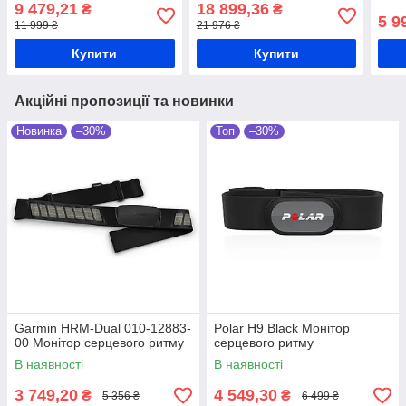
годинник
9 479,21
18 899,36
₴
₴
5 9
11 999 ₴
21 976 ₴
Купити
Купити
Акційні пропозиції та новинки
Новинка
–30%
Топ
–30%
Garmin HRM-Dual 010-12883-
Polar H9 Black Монітор
00 Монітор серцевого ритму
серцевого ритму
В наявності
В наявності
3 749,20
4 549,30
₴
₴
5 356 ₴
6 499 ₴