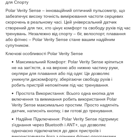
для Спорту
Polar Verity Sense – інноваційний оптичний пульсометр, що
забезпечує високу точність вимірювання частоти серцевих
скорочень в реальному часі. Цей універсальний датчик
створений для тих, хто цінує комфорт та свободу рухів під час
тренувань. Незалежно від спорту – біг, велоспорт, плавання
або фітнес – Polar Verity Sense стане вашим надійним
супутником.
Ключові особливості Polar Verity Sense
Максимальний Комфорт: Polar Verity Sense кріпиться
не на зап'ястя, а на верхню або нижню частину руки,
окуляри для плавання або під одяг. Це дозволяє
уникнути дискомфорту, зберігаючи свободу рухів і
робить пристрій непомітним під час тренування.
Простота Використання: Всього одна кнопка для
включення та вимикання робить використання Polar
Verity Sense максимально простим. Просто надягніть
датчик, натисніть кнопку, і ви готові до тренування.
Надійне Підключення: Polar Verity Sense підтримує
з'єднання через Bluetooth і ANT+, що дозволяє
одночасно підключатися до двох пристроїв і
використовувати його з різними фітнес-програмами,