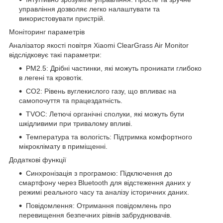
управління дозволяє легко налаштувати та
використовувати пристрій.
Моніторинг параметрів
Аналізатор якості повітря Xiaomi ClearGrass Air Monitor
відслідковує такі параметри:
PM2.5: Дрібні частинки, які можуть проникати глибоко
в легені та кровотік.
CO2: Рівень вуглекислого газу, що впливає на
самопочуття та працездатність.
TVOC: Летючі органічні сполуки, які можуть бути
шкідливими при тривалому впливі.
Температура та вологість: Підтримка комфортного
мікроклімату в приміщенні.
Додаткові функції
Синхронізація з програмою: Підключення до
смартфону через Bluetooth для відстеження даних у
режимі реального часу та аналізу історичних даних.
Повідомлення: Отримання повідомлень про
перевищення безпечних рівнів забруднювачів.