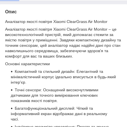
Опис
Аналізатор якості повітря Xiaomi ClearGrass Air Monitor
Аналізатор якості повітря Xiaomi ClearGrass Air Monitor – це
високотехнологічний пристрій, який допомагає стежити за
якістю повітря у приміщенні. Завдяки компактному дизайну та
точним сенсорам, цей аналізатор надає надійні дані про стан
навколишнього середовища, забезпечуючи здоров'я та
комфорт для вас та ваших близьких.
Основні характеристики
Компактний та стильний дизайн: Елегантний та
мінімалістичний корпус ідеально вписується в будь-який
інтер'єр.
Точні сенсори: Оснащений високочутливими
датчиками для точного вимірювання ключових
показників якості повітря.
Багатофункціональний дисплей: Чіткий та
інформативний екран відображає дані в реальному
часі.
Інтуїтивно зрозуміле управління: Просте та зручне