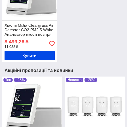
Xiaomi MiJia Cleargrass Air
Detector СО2 PM2.5 White
Аналізатор якості повітря
8 499,26
₴
11 038 ₴
Купити
Акційні пропозиції та новинки
Топ
–23%
Новинка
–20%