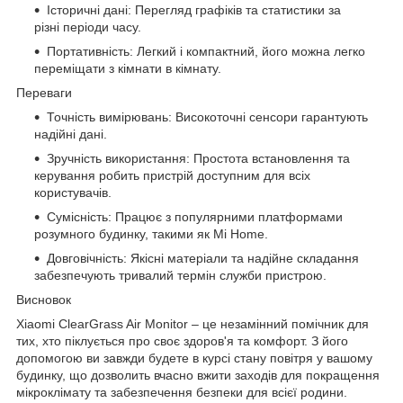
Історичні дані: Перегляд графіків та статистики за
різні періоди часу.
Портативність: Легкий і компактний, його можна легко
переміщати з кімнати в кімнату.
Переваги
Точність вимірювань: Високоточні сенсори гарантують
надійні дані.
Зручність використання: Простота встановлення та
керування робить пристрій доступним для всіх
користувачів.
Сумісність: Працює з популярними платформами
розумного будинку, такими як Mi Home.
Довговічність: Якісні матеріали та надійне складання
забезпечують тривалий термін служби пристрою.
Висновок
Xiaomi ClearGrass Air Monitor – це незамінний помічник для
тих, хто піклується про своє здоров'я та комфорт. З його
допомогою ви завжди будете в курсі стану повітря у вашому
будинку, що дозволить вчасно вжити заходів для покращення
мікроклімату та забезпечення безпеки для всієї родини.