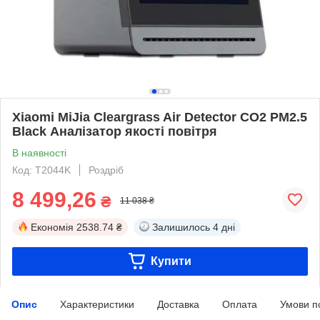
Xiaomi MiJia Cleargrass Air Detector СО2 PM2.5
Black Аналізатор якості повітря
В наявності
Код: T2044K
Роздріб
8 499,26
₴
11 038 ₴
Економія
2538.74 ₴
Залишилось
4 дні
Купити
Опис
Характеристики
Доставка
Оплата
Умови п