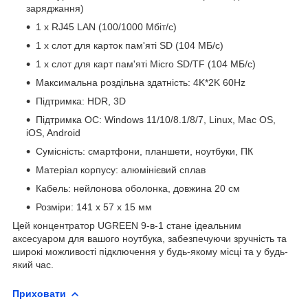
заряджання)
1 x RJ45 LAN (100/1000 Мбіт/с)
1 x слот для карток пам'яті SD (104 МБ/с)
1 x слот для карт пам'яті Micro SD/TF (104 МБ/с)
Максимальна роздільна здатність: 4K*2K 60Hz
Підтримка: HDR, 3D
Підтримка ОС: Windows 11/10/8.1/8/7, Linux, Mac OS,
iOS, Android
Сумісність: смартфони, планшети, ноутбуки, ПК
Матеріал корпусу: алюмінієвий сплав
Кабель: нейлонова оболонка, довжина 20 см
Розміри: 141 x 57 x 15 мм
Цей концентратор UGREEN 9-в-1 стане ідеальним
аксесуаром для вашого ноутбука, забезпечуючи зручність та
широкі можливості підключення у будь-якому місці та у будь-
який час.
Приховати