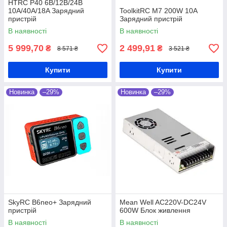
HTRC P40 6B/12В/24В
10А/40А/18A Зарядний
ToolkitRC M7 200W 10A
пристрій
Зарядний пристрій
В наявності
В наявності
5 999,70
2 499,91
₴
₴
8 571 ₴
3 521 ₴
Купити
Купити
Новинка
–29%
Новинка
–29%
SkyRC B6neo+ Зарядний
Mean Well AC220V-DC24V
пристрій
600W Блок живлення
В наявності
В наявності