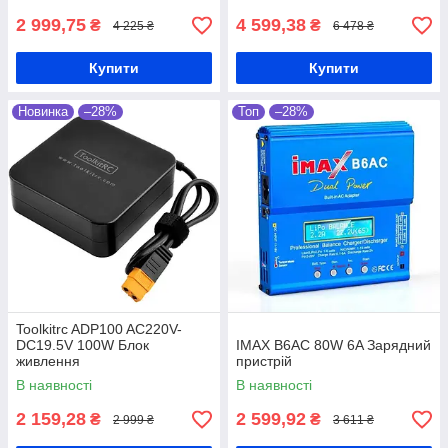
2 999,75
4 599,38
₴
₴
4 225 ₴
6 478 ₴
Купити
Купити
Новинка
–28%
Топ
–28%
Toolkitrc ADP100 AC220V-
DC19.5V 100W Блок
IMAX B6AC 80W 6A Зарядний
живлення
пристрій
В наявності
В наявності
2 159,28
2 599,92
₴
₴
2 999 ₴
3 611 ₴