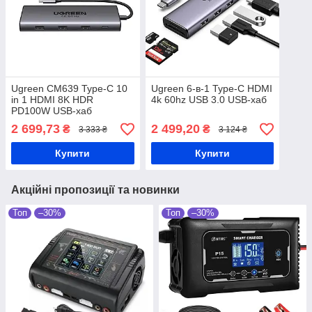
Ugreen CM639 Type-C 10
Ugreen 6-в-1 Type-C HDMI
in 1 HDMI 8K HDR
4k 60hz USB 3.0 USB-хаб
PD100W USB-хаб
2 699,73
2 499,20
₴
₴
3 333 ₴
3 124 ₴
Купити
Купити
Акційні пропозиції та новинки
Топ
–30%
Топ
–30%