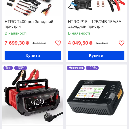
HTRC T400 pro Зарядний
HTRC P15 - 12В/24В 15А/8А
пристрій
Зарядний пристрій
В наявності
В наявності
7 699,30
4 049,50
₴
₴
10 999 ₴
5 785 ₴
Купити
Купити
Топ
–30%
Новинка
–29%