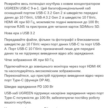
Розкрийте весь потенціал ноутбука з новим концентратором
UGREEN USB-C 9-в-1. Цей багатофункціональний хаб
оснащений портом USB-C 3.2 Gen 2 зі швидкістю передачі
даних до 10 Гбіт/с, USB-A 3.2 Gen 2 зі швидкістю 10 Гбіт/с,
HDMI 4K при 60 Гц, можливістю подачі живлення до 100 Вт,
портом RJ45 та пристроєм для читання карток SD/Micro SD.
Нова ера з USB 3.2
Передавайте файли, фільми та фотографії з блискавичною
швидкістю до 10 Гбіт/с через порт даних USB-C та порт USB-
A. Порт USB-C 10 Гбіт/с призначений лише для передачі
даних та не підтримує виведення відео або заряджання.
Чітке зображення 4K при 60 Гц
Підключайтеся до зовнішнього монітора через порт HDMI 4K
та насолоджуйтесь високоякісним зображенням.
Переконайтеся, що пристрій підтримує виведення відео через
порт Type-C (функція DP Alt).
Швидке заряджання PD 100 Вт
USB-хаб UGREEN підтримує наскрізне заряджання через порт
Type-C потужністю до 100 Вт, забезпечуючи постійну роботу
вашого ноутбука.