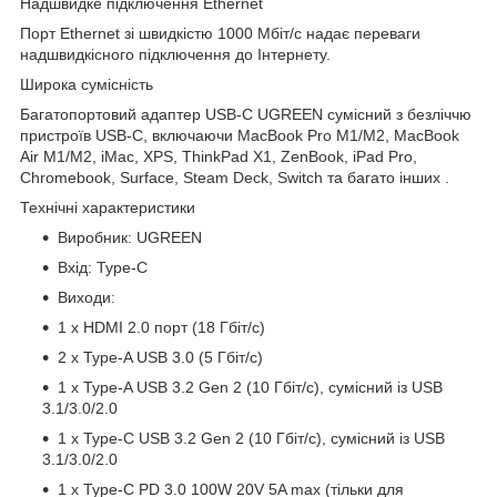
Надшвидке підключення Ethernet
Порт Ethernet зі швидкістю 1000 Мбіт/с надає переваги
надшвидкісного підключення до Інтернету.
Широка сумісність
Багатопортовий адаптер USB-C UGREEN сумісний з безліччю
пристроїв USB-C, включаючи MacBook Pro M1/M2, MacBook
Air M1/M2, iMac, XPS, ThinkPad X1, ZenBook, iPad Pro,
Chromebook, Surface, Steam Deck, Switch та багато інших .
Технічні характеристики
Виробник: UGREEN
Вхід: Type-C
Виходи:
1 x HDMI 2.0 порт (18 Гбіт/с)
2 x Type-A USB 3.0 (5 Гбіт/с)
1 x Type-A USB 3.2 Gen 2 (10 Гбіт/с), сумісний із USB
3.1/3.0/2.0
1 x Type-C USB 3.2 Gen 2 (10 Гбіт/с), сумісний із USB
3.1/3.0/2.0
1 x Type-C PD 3.0 100W 20V 5A max (тільки для