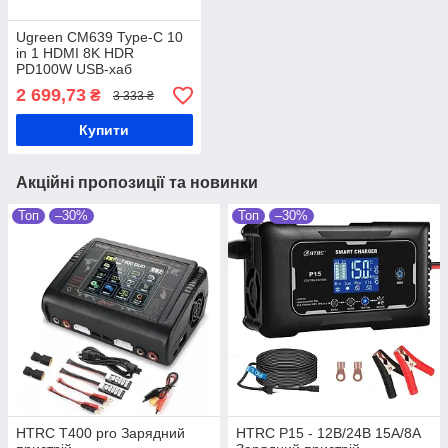
Ugreen CM639 Type-C 10
in 1 HDMI 8K HDR
PD100W USB-хаб
2 699,73
₴
3 333 ₴
Купити
Акційні пропозиції та новинки
Топ
–30%
Топ
–30%
HTRC T400 pro Зарядний
HTRC P15 - 12В/24В 15А/8А