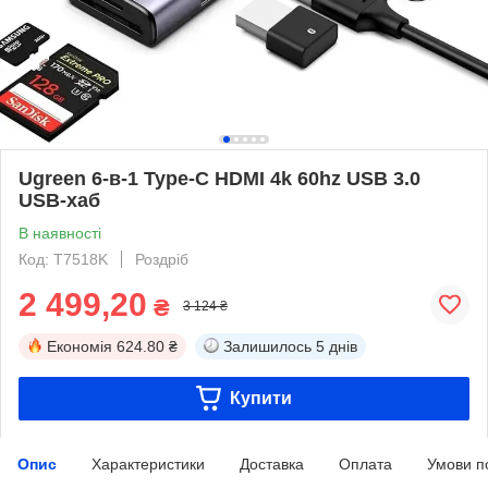
Ugreen 6-в-1 Type-C HDMI 4k 60hz USB 3.0
USB-хаб
В наявності
Код: T7518K
Роздріб
2 499,20
₴
3 124 ₴
Економія
624.80 ₴
Залишилось
5 днів
Купити
Опис
Характеристики
Доставка
Оплата
Умови п