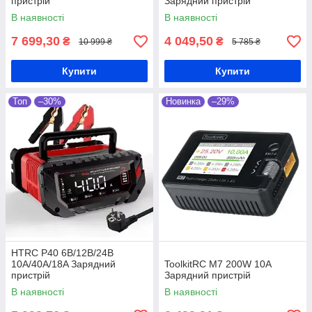
пристрій
Зарядний пристрій
В наявності
В наявності
7 699,30
4 049,50
₴
₴
10 999 ₴
5 785 ₴
Купити
Купити
Топ
–30%
Новинка
–29%
HTRC P40 6B/12В/24В
10А/40А/18A Зарядний
ToolkitRC M7 200W 10A
пристрій
Зарядний пристрій
В наявності
В наявності