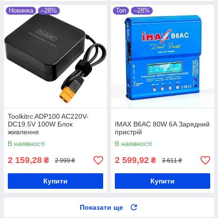
Новинка
–28%
Топ
–28%
Toolkitrc ADP100 AC220V-
DC19.5V 100W Блок
IMAX B6AC 80W 6A Зарядний
живлення
пристрій
В наявності
В наявності
2 159,28
2 599,92
₴
₴
2 999 ₴
3 611 ₴
Купити
Купити
Показати ще