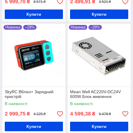
5 999,70
2 499,91
₴
₴
8 571 ₴
3 521 ₴
Купити
Купити
Новинка
–29%
Новинка
–29%
SkyRC B6neo+ Зарядний
Mean Well AC220V-DC24V
пристрій
600W Блок живлення
В наявності
В наявності
2 999,75
4 599,38
₴
₴
4 225 ₴
6 478 ₴
Купити
Купити