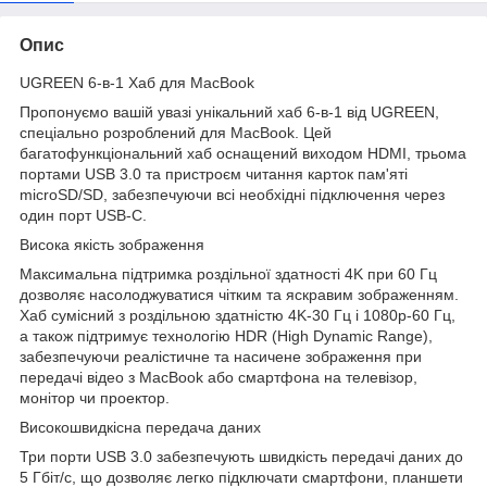
Опис
UGREEN 6-в-1 Хаб для MacBook
Пропонуємо вашій увазі унікальний хаб 6-в-1 від UGREEN,
спеціально розроблений для MacBook. Цей
багатофункціональний хаб оснащений виходом HDMI, трьома
портами USB 3.0 та пристроєм читання карток пам'яті
microSD/SD, забезпечуючи всі необхідні підключення через
один порт USB-C.
Висока якість зображення
Максимальна підтримка роздільної здатності 4K при 60 Гц
дозволяє насолоджуватися чітким та яскравим зображенням.
Хаб сумісний з роздільною здатністю 4K-30 Гц і 1080p-60 Гц,
а також підтримує технологію HDR (High Dynamic Range),
забезпечуючи реалістичне та насичене зображення при
передачі відео з MacBook або смартфона на телевізор,
монітор чи проектор.
Високошвидкісна передача даних
Три порти USB 3.0 забезпечують швидкість передачі даних до
5 Гбіт/с, що дозволяє легко підключати смартфони, планшети