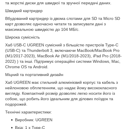
та жорсткі диски для швидкої та зручної передачі даних.
Швидкий картридер
Вбудований картридер із двома слотами для SD та Micro SD
карт дозволяє одночасно читати та записувати дані з
максимальною швидкістю до 104 МБ/с.
Широка сумісність
Хаб USB-C UGREEN сумісний з більшістю пристроїв Type-C
(USB-C) та Thunderbolt 3, включаючи MacBook/MacBook Pro
(M1/2017-2023), MacBook Air (M1/2018-2023), iPad Pro (2018-
2022) ) та інші. Підтримує операційні системи Windows, Mac,
Chrome OS та Android.
Міцний та портативний дизайн
Хаб UGREEN має стильний алюмінієвий корпус та кабель з
нейлоновою обплетенням, що надає йому висококласного
вигляду. Компактний розмір дозволяє легко носити його із
собою, що робить його ідеальним для ділових поїздок та
подорожей.
Технічні характеристики:
Виробник: UGREEN
Вхід: 1 x Type-C