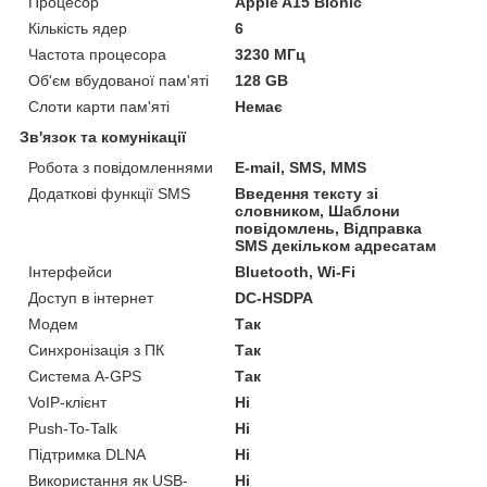
Процесор
Apple A15 Bionic
Кількість ядер
6
Частота процесора
3230 МГц
Об'єм вбудованої пам'яті
128 GB
Слоти карти пам'яті
Немає
Зв'язок та комунікації
Робота з повідомленнями
E-mail, SMS, MMS
Додаткові функції SMS
Введення тексту зі
словником, Шаблони
повідомлень, Відправка
SMS декільком адресатам
Інтерфейси
Bluetooth, Wi-Fi
Доступ в інтернет
DC-HSDPA
Модем
Так
Синхронізація з ПК
Так
Система A-GPS
Так
VoIP-клієнт
Ні
Push-To-Talk
Ні
Підтримка DLNA
Ні
Використання як USB-
Ні