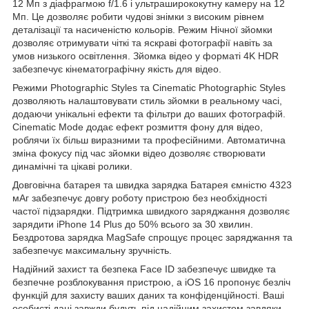
12 Мп з діафрагмою f/1.6 і ультраширококутну камеру на 12
Мп. Це дозволяє робити чудові знімки з високим рівнем
деталізації та насиченістю кольорів. Режим Нічної зйомки
дозволяє отримувати чіткі та яскраві фотографії навіть за
умов низького освітлення. Зйомка відео у форматі 4K HDR
забезпечує кінематографічну якість для відео.
Режими Photographic Styles та Cinematic Photographic Styles
дозволяють налаштовувати стиль зйомки в реальному часі,
додаючи унікальні ефекти та фільтри до ваших фотографій.
Cinematic Mode додає ефект розмиття фону для відео,
роблячи їх більш виразними та професійними. Автоматична
зміна фокусу під час зйомки відео дозволяє створювати
динамічні та цікаві ролики.
Довговічна батарея та швидка зарядка Батарея ємністю 4323
мАг забезпечує довгу роботу пристрою без необхідності
частої підзарядки. Підтримка швидкого заряджання дозволяє
зарядити iPhone 14 Plus до 50% всього за 30 хвилин.
Бездротова зарядка MagSafe спрощує процес заряджання та
забезпечує максимальну зручність.
Надійний захист та безпека Face ID забезпечує швидке та
безпечне розблокування пристрою, а iOS 16 пропонує безліч
функцій для захисту ваших даних та конфіденційності. Ваші
особисті дані завжди будуть під надійним захистом завдяки