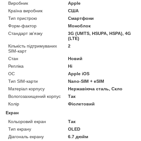
Виробник
Apple
Країна виробник
США
Тип пристрою
Смартфони
Форм-фактор
Моноблок
Стандарт зв'язку
3G (UMTS, HSUPA, HSPA), 4G
(LTE)
Кількість підтримуваних
2
SIM-карт
Стан
Новий
Репліка
Ні
ОС
Apple iOS
Тип SIM-карти
Nano-SIM + eSIM
Матеріал корпусу
Нержавіюча сталь, Скло
Вологозахищений корпус
Так
Колір
Фіолетовий
Екран
Кольоровий екран
Так
Тип екрану
OLED
Діагональ екрану
6.7 дюйм