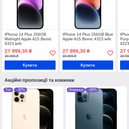
IPhone 14 Plus 256GB
IPhone 14 Plus 256GB Blue
IPho
Midnight Apple A15 Bionic
Apple A15 Bionic 4323 мАг
Purp
4323 мАг
4323
27 999,30
27 999,30
27 
₴
₴
39 999 ₴
39 999 ₴
39 99
Купити
Купити
Акційні пропозиції та новинки
Топ
–30%
Новинка
–30%