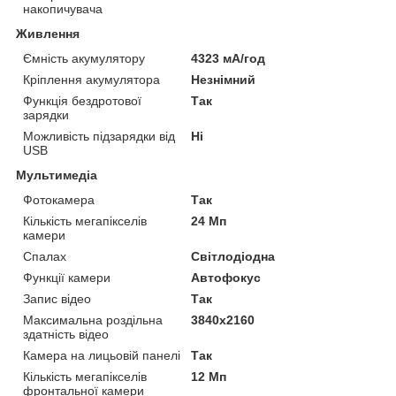
накопичувача
Живлення
Ємність акумулятору
4323 мА/год
Кріплення акумулятора
Незнімний
Функція бездротової
Так
зарядки
Можливість підзарядки від
Ні
USB
Мультимедіа
Фотокамера
Так
Кількість мегапікселів
24 Мп
камери
Спалах
Світлодіодна
Функції камери
Автофокус
Запис відео
Так
Максимальна роздільна
3840x2160
здатність відео
Камера на лицьовій панелі
Так
Кількість мегапікселів
12 Мп
фронтальної камери