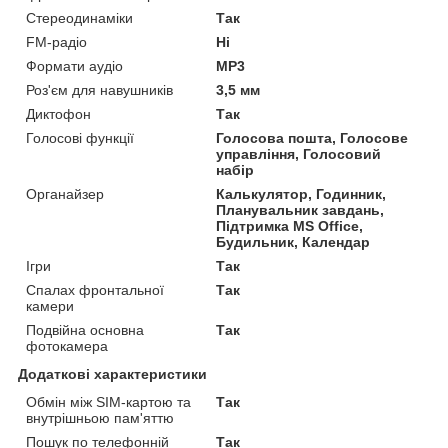
Стереодинаміки
Так
FM-радіо
Ні
Формати аудіо
MP3
Роз'єм для навушників
3,5 мм
Диктофон
Так
Голосові функції
Голосова пошта, Голосове
управління, Голосовий
набір
Органайзер
Калькулятор, Годинник,
Планувальник завдань,
Підтримка MS Office,
Будильник, Календар
Ігри
Так
Спалах фронтальної
Так
камери
Подвійна основна
Так
фотокамера
Додаткові характеристики
Обмін між SIM-картою та
Так
внутрішньою пам'яттю
Пошук по телефонній
Так