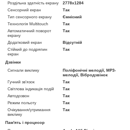
Роздільна здатність екрану
2778x1284
Сенсорний екран
Так
Тип сенсорного екрану
Ємнісний
Технологія Multitouch
Так
Автоматичний поворот
Так
екрану
Додатковий екран
Відсутній
Стійкий до подряпин
Так
екран
Дзвінки
Сигнали виклику
Поліфонічні мелодії, MP3-
мелодії, Вібродзвінок
Гучний зв'язок
Так
Світлова індикація подій
Так
Автодозвон
Так
Режим польоту
Так
Очікування/утримання
Так
виклику
Пам'ять і процесор