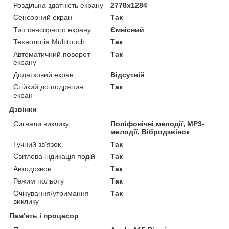
Роздільна здатність екрану
2778x1284
Сенсорний екран
Так
Тип сенсорного екрану
Ємнісний
Технологія Multitouch
Так
Автоматичний поворот
Так
екрану
Додатковий екран
Відсутній
Стійкий до подряпин
Так
екран
Дзвінки
Сигнали виклику
Поліфонічні мелодії, MP3-
мелодії, Вібродзвінок
Гучний зв'язок
Так
Світлова індикація подій
Так
Автодозвон
Так
Режим польоту
Так
Очікування/утримання
Так
виклику
Пам'ять і процесор