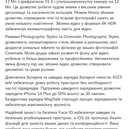
12 Мп з діафрагмою f/1.6 і ультраширококутну камеру на 12
Мп. Це дозволяє робити чудові знімки з високим рівнем
деталізації та насиченістю кольорів. Режим Нічної зйомки
дозволяє отримувати чіткі та яскраві фотографії навіть за
умов низького освітлення. Зйомка відео у форматі 4K HDR
забезпечує кінематографічну якість для відео.
Режими Photographic Styles та Cinematic Photographic Styles
дозволяють налаштовувати стиль зйомки в реальному часі,
додаючи унікальні ефекти та фільтри до ваших фотографій.
Cinematic Mode додає ефект розмиття фону для відео,
роблячи їх більш виразними та професійними. Автоматична
зміна фокусу під час зйомки відео дозволяє створювати
динамічні та цікаві ролики.
Довговічна батарея та швидка зарядка Батарея ємністю 4323
мАг забезпечує довгу роботу пристрою без необхідності
частої підзарядки. Підтримка швидкого заряджання дозволяє
зарядити iPhone 14 Plus до 50% всього за 30 хвилин.
Бездротова зарядка MagSafe спрощує процес заряджання та
забезпечує максимальну зручність.
Надійний захист та безпека Face ID забезпечує швидке та
безпечне розблокування пристрою, а iOS 16 пропонує безліч
функцій для захисту ваших даних та конфіденційності. Ваші
особисті дані завжди будуть під надійним захистом завдяки