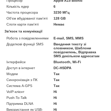
Процесор
Apple A15 Bionic
Кількість ядер
6
Частота процесора
3230 МГц
Об'єм вбудованої пам'яті
128 GB
Слоти карти пам'яті
Немає
Зв'язок та комунікації
Робота з повідомленнями
E-mail, SMS, MMS
Додаткові функції SMS
Введення тексту зі
словником, Шаблони
повідомлень, Відправка
SMS декільком адресатам
Інтерфейси
Bluetooth, Wi-Fi
Доступ в інтернет
DC-HSDPA
Модем
Так
Синхронізація з ПК
Так
Система A-GPS
Так
VoIP-клієнт
Ні
Push-To-Talk
Ні
Підтримка DLNA
Ні
Використання як USB-
Ні