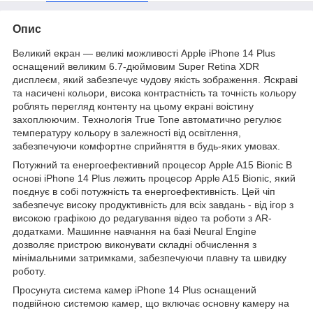
Опис
Великий екран — великі можливості Apple iPhone 14 Plus
оснащений великим 6.7-дюймовим Super Retina XDR
дисплеєм, який забезпечує чудову якість зображення. Яскраві
та насичені кольори, висока контрастність та точність кольору
роблять перегляд контенту на цьому екрані воістину
захоплюючим. Технологія True Tone автоматично регулює
температуру кольору в залежності від освітлення,
забезпечуючи комфортне сприйняття в будь-яких умовах.
Потужний та енергоефективний процесор Apple A15 Bionic В
основі iPhone 14 Plus лежить процесор Apple A15 Bionic, який
поєднує в собі потужність та енергоефективність. Цей чіп
забезпечує високу продуктивність для всіх завдань - від ігор з
високою графікою до редагування відео та роботи з AR-
додатками. Машинне навчання на базі Neural Engine
дозволяє пристрою виконувати складні обчислення з
мінімальними затримками, забезпечуючи плавну та швидку
роботу.
Просунута система камер iPhone 14 Plus оснащений
подвійною системою камер, що включає основну камеру на