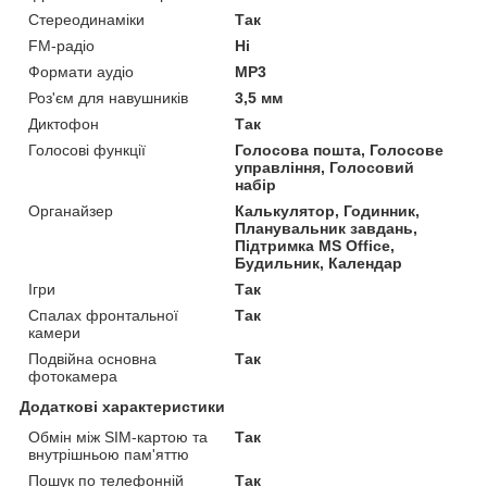
Стереодинаміки
Так
FM-радіо
Ні
Формати аудіо
MP3
Роз'єм для навушників
3,5 мм
Диктофон
Так
Голосові функції
Голосова пошта, Голосове
управління, Голосовий
набір
Органайзер
Калькулятор, Годинник,
Планувальник завдань,
Підтримка MS Office,
Будильник, Календар
Ігри
Так
Спалах фронтальної
Так
камери
Подвійна основна
Так
фотокамера
Додаткові характеристики
Обмін між SIM-картою та
Так
внутрішньою пам'яттю
Пошук по телефонній
Так