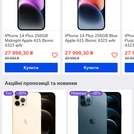
IPhone 14 Plus 256GB
IPhone 14 Plus 256GB Blue
IPho
Midnight Apple A15 Bionic
Apple A15 Bionic 4323 мАг
Purp
4323 мАг
4323
27 999,30
27 999,30
27 
₴
₴
39 999 ₴
39 999 ₴
39 99
Купити
Купити
Акційні пропозиції та новинки
Топ
–30%
Новинка
–30%