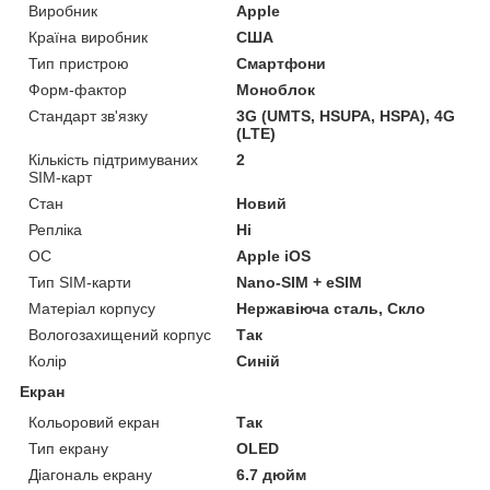
Виробник
Apple
Країна виробник
США
Тип пристрою
Смартфони
Форм-фактор
Моноблок
Стандарт зв'язку
3G (UMTS, HSUPA, HSPA), 4G
(LTE)
Кількість підтримуваних
2
SIM-карт
Стан
Новий
Репліка
Ні
ОС
Apple iOS
Тип SIM-карти
Nano-SIM + eSIM
Матеріал корпусу
Нержавіюча сталь, Скло
Вологозахищений корпус
Так
Колір
Синій
Екран
Кольоровий екран
Так
Тип екрану
OLED
Діагональ екрану
6.7 дюйм