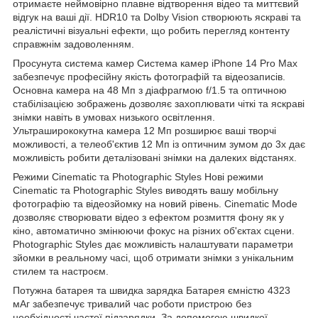
отримаєте неймовірно плавне відтворення відео та миттєвий
відгук на ваші дії. HDR10 та Dolby Vision створюють яскраві та
реалістичні візуальні ефекти, що робить перегляд контенту
справжнім задоволенням.
Просунута система камер Система камер iPhone 14 Pro Max
забезпечує професійну якість фотографій та відеозаписів.
Основна камера на 48 Мп з діафрагмою f/1.5 та оптичною
стабілізацією зображень дозволяє захоплювати чіткі та яскраві
знімки навіть в умовах низького освітлення.
Ультраширококутна камера 12 Мп розширює ваші творчі
можливості, а телеоб'єктив 12 Мп із оптичним зумом до 3x дає
можливість робити деталізовані знімки на далеких відстанях.
Режими Cinematic та Photographic Styles Нові режими
Cinematic та Photographic Styles виводять вашу мобільну
фотографію та відеозйомку на новий рівень. Cinematic Mode
дозволяє створювати відео з ефектом розмиття фону як у
кіно, автоматично змінюючи фокус на різних об'єктах сцени.
Photographic Styles дає можливість налаштувати параметри
зйомки в реальному часі, щоб отримати знімки з унікальним
стилем та настроєм.
Потужна батарея та швидка зарядка Батарея ємністю 4323
мАг забезпечує тривалий час роботи пристрою без
необхідності частої підзарядки. За допомогою швидкої