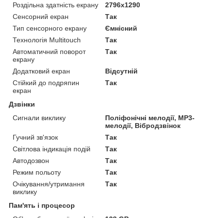
Роздільна здатність екрану
2796x1290
Сенсорний екран
Так
Тип сенсорного екрану
Ємнісний
Технологія Multitouch
Так
Автоматичний поворот
Так
екрану
Додатковий екран
Відсутній
Стійкий до подряпин
Так
екран
Дзвінки
Сигнали виклику
Поліфонічні мелодії, MP3-
мелодії, Вібродзвінок
Гучний зв'язок
Так
Світлова індикація подій
Так
Автодозвон
Так
Режим польоту
Так
Очікування/утримання
Так
виклику
Пам'ять і процесор