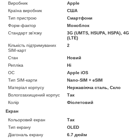
Виробник
Apple
Країна виробник
США
Тип пристрою
Смартфони
Форм-фактор
Моноблок
Стандарт зв'язку
3G (UMTS, HSUPA, HSPA), 4G
(LTE)
Кількість підтримуваних
2
SIM-карт
Стан
Новий
Репліка
Ні
ОС
Apple iOS
Тип SIM-карти
Nano-SIM + eSIM
Матеріал корпусу
Нержавіюча сталь, Скло
Вологозахищений корпус
Так
Колір
Фіолетовий
Екран
Кольоровий екран
Так
Тип екрану
OLED
Діагональ екрану
6.7 дюйм