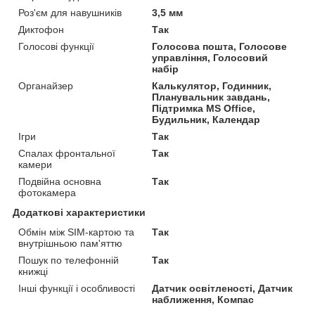
Роз'єм для навушників
3,5 мм
Диктофон
Так
Голосові функції
Голосова пошта, Голосове
управління, Голосовий
набір
Органайзер
Калькулятор, Годинник,
Планувальник завдань,
Підтримка MS Office,
Будильник, Календар
Ігри
Так
Спалах фронтальної
Так
камери
Подвійна основна
Так
фотокамера
Додаткові характеристики
Обмін між SIM-картою та
Так
внутрішньою пам'яттю
Пошук по телефонній
Так
книжці
Інші функції і особливості
Датчик освітленості, Датчик
наближення, Компас