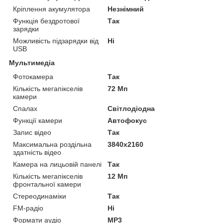
Кріплення акумулятора
Незнімний
Функція бездротової
Так
зарядки
Можливість підзарядки від
Ні
USB
Мультимедіа
Фотокамера
Так
Кількість мегапікселів
72 Мп
камери
Спалах
Світлодіодна
Функції камери
Автофокус
Запис відео
Так
Максимальна роздільна
3840x2160
здатність відео
Камера на лицьовій панелі
Так
Кількість мегапікселів
12 Мп
фронтальної камери
Стереодинаміки
Так
FM-радіо
Ні
Формати аудіо
MP3