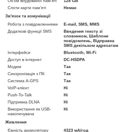
Об'єм вбудованої пам'яті
128 GB
Слоти карти пам'яті
Немає
Зв'язок та комунікації
Робота з повідомленнями
E-mail, SMS, MMS
Додаткові функції SMS
Введення тексту зі
словником, Шаблони
повідомлень, Відправка
SMS декільком адресатам
Інтерфейси
Bluetooth, Wi-Fi
Доступ в інтернет
DC-HSDPA
Модем
Так
Синхронізація з ПК
Так
Система A-GPS
Так
VoIP-клієнт
Ні
Push-To-Talk
Ні
Підтримка DLNA
Ні
Використання як USB-
Ні
накопичувача
Живлення
Ємність акумулятору
4323 мА/год