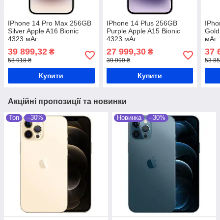
IPhone 14 Pro Max 256GB
IPhone 14 Plus 256GB
IPho
Silver Apple A16 Bionic
Purple Apple A15 Bionic
Gold
4323 мАг
4323 мАг
мАг
39 899,32
27 999,30
37 
₴
₴
53 918 ₴
39 999 ₴
53 85
Купити
Купити
Акційні пропозиції та новинки
Топ
–30%
Новинка
–30%