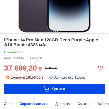
IPhone 14 Pro Max 128GB Deep Purple Apple
A16 Bionic 4323 мАг
В наявності
Код: T5300K
Роздріб
37 699,20
₴
53 856 ₴
Економія
16156.80 ₴
Залишилось
1 день
Купити
Опис
Характеристики
Доставка
Оплата
Умови 