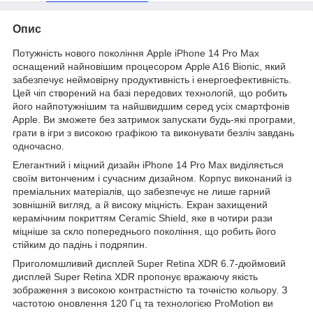
Опис
Потужність нового покоління Apple iPhone 14 Pro Max
оснащений найновішим процесором Apple A16 Bionic, який
забезпечує неймовірну продуктивність і енергоефективність.
Цей чіп створений на базі передових технологій, що робить
його найпотужнішим та найшвидшим серед усіх смартфонів
Apple. Ви зможете без затримок запускати будь-які програми,
грати в ігри з високою графікою та виконувати безліч завдань
одночасно.
Елегантний і міцний дизайн iPhone 14 Pro Max виділяється
своїм витонченим і сучасним дизайном. Корпус виконаний із
преміальних матеріалів, що забезпечує не лише гарний
зовнішній вигляд, а й високу міцність. Екран захищений
керамічним покриттям Ceramic Shield, яке в чотири рази
міцніше за скло попереднього покоління, що робить його
стійким до падінь і подряпин.
Приголомшливий дисплей Super Retina XDR 6.7-дюймовий
дисплей Super Retina XDR пропонує вражаючу якість
зображення з високою контрастністю та точністю кольору. З
частотою оновлення 120 Гц та технологією ProMotion ви