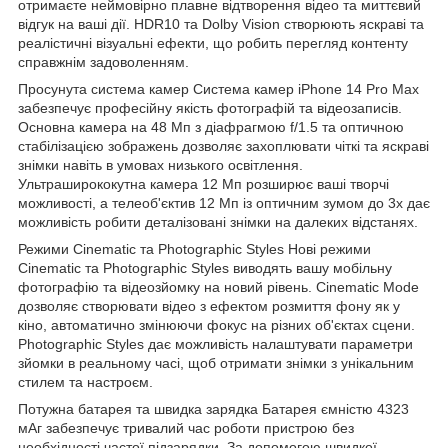
отримаєте неймовірно плавне відтворення відео та миттєвий
відгук на ваші дії. HDR10 та Dolby Vision створюють яскраві та
реалістичні візуальні ефекти, що робить перегляд контенту
справжнім задоволенням.
Просунута система камер Система камер iPhone 14 Pro Max
забезпечує професійну якість фотографій та відеозаписів.
Основна камера на 48 Мп з діафрагмою f/1.5 та оптичною
стабілізацією зображень дозволяє захоплювати чіткі та яскраві
знімки навіть в умовах низького освітлення.
Ультраширококутна камера 12 Мп розширює ваші творчі
можливості, а телеоб'єктив 12 Мп із оптичним зумом до 3x дає
можливість робити деталізовані знімки на далеких відстанях.
Режими Cinematic та Photographic Styles Нові режими
Cinematic та Photographic Styles виводять вашу мобільну
фотографію та відеозйомку на новий рівень. Cinematic Mode
дозволяє створювати відео з ефектом розмиття фону як у
кіно, автоматично змінюючи фокус на різних об'єктах сцени.
Photographic Styles дає можливість налаштувати параметри
зйомки в реальному часі, щоб отримати знімки з унікальним
стилем та настроєм.
Потужна батарея та швидка зарядка Батарея ємністю 4323
мАг забезпечує тривалий час роботи пристрою без
необхідності частої підзарядки. За допомогою швидкої