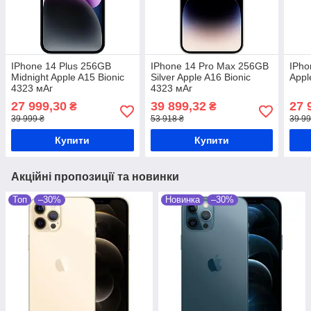
IPhone 14 Plus 256GB
IPhone 14 Pro Max 256GB
IPho
Midnight Apple A15 Bionic
Silver Apple A16 Bionic
Appl
4323 мАг
4323 мАг
27 999,30
39 899,32
27 
₴
₴
39 999 ₴
53 918 ₴
39 99
Купити
Купити
Акційні пропозиції та новинки
Топ
–30%
Новинка
–30%