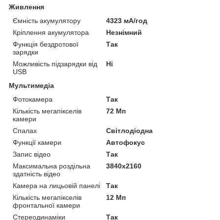
Живлення
Ємність акумулятору
4323 мА/год
Кріплення акумулятора
Незнімний
Функція бездротової
Так
зарядки
Можливість підзарядки від
Ні
USB
Мультимедіа
Фотокамера
Так
Кількість мегапікселів
72 Мп
камери
Спалах
Світлодіодна
Функції камери
Автофокус
Запис відео
Так
Максимальна роздільна
3840x2160
здатність відео
Камера на лицьовій панелі
Так
Кількість мегапікселів
12 Мп
фронтальної камери
Стереодинаміки
Так