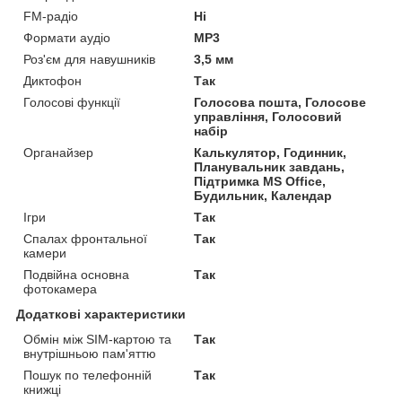
FM-радіо
Ні
Формати аудіо
MP3
Роз'єм для навушників
3,5 мм
Диктофон
Так
Голосові функції
Голосова пошта, Голосове
управління, Голосовий
набір
Органайзер
Калькулятор, Годинник,
Планувальник завдань,
Підтримка MS Office,
Будильник, Календар
Ігри
Так
Спалах фронтальної
Так
камери
Подвійна основна
Так
фотокамера
Додаткові характеристики
Обмін між SIM-картою та
Так
внутрішньою пам'яттю
Пошук по телефонній
Так
книжці