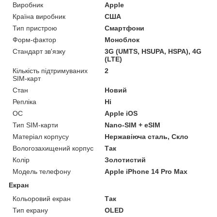
Виробник
Apple
Країна виробник
США
Тип пристрою
Смартфони
Форм-фактор
Моноблок
Стандарт зв'язку
3G (UMTS, HSUPA, HSPA), 4G
(LTE)
Кількість підтримуваних
2
SIM-карт
Стан
Новий
Репліка
Ні
ОС
Apple iOS
Тип SIM-карти
Nano-SIM + eSIM
Матеріал корпусу
Нержавіюча сталь, Скло
Вологозахищений корпус
Так
Колір
Золотистий
Модель телефону
Apple iPhone 14 Pro Max
Екран
Кольоровий екран
Так
Тип екрану
OLED