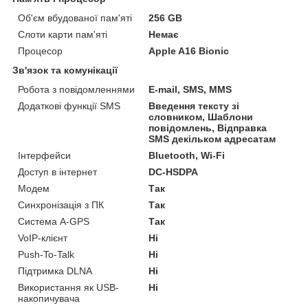
Об'єм вбудованої пам'яті
256 GB
Слоти карти пам'яті
Немає
Процесор
Apple A16 Bionic
Зв'язок та комунікації
Робота з повідомленнями
E-mail, SMS, MMS
Додаткові функції SMS
Введення тексту зі
словником, Шаблони
повідомлень, Відправка
SMS декільком адресатам
Інтерфейси
Bluetooth, Wi-Fi
Доступ в інтернет
DC-HSDPA
Модем
Так
Синхронізація з ПК
Так
Система A-GPS
Так
VoIP-клієнт
Ні
Push-To-Talk
Ні
Підтримка DLNA
Ні
Використання як USB-
Ні
накопичувача