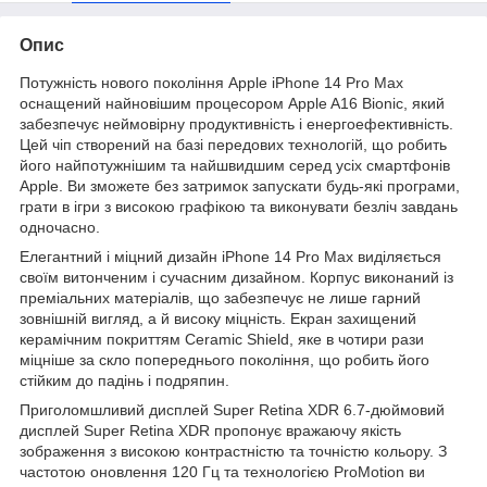
Опис
Потужність нового покоління Apple iPhone 14 Pro Max
оснащений найновішим процесором Apple A16 Bionic, який
забезпечує неймовірну продуктивність і енергоефективність.
Цей чіп створений на базі передових технологій, що робить
його найпотужнішим та найшвидшим серед усіх смартфонів
Apple. Ви зможете без затримок запускати будь-які програми,
грати в ігри з високою графікою та виконувати безліч завдань
одночасно.
Елегантний і міцний дизайн iPhone 14 Pro Max виділяється
своїм витонченим і сучасним дизайном. Корпус виконаний із
преміальних матеріалів, що забезпечує не лише гарний
зовнішній вигляд, а й високу міцність. Екран захищений
керамічним покриттям Ceramic Shield, яке в чотири рази
міцніше за скло попереднього покоління, що робить його
стійким до падінь і подряпин.
Приголомшливий дисплей Super Retina XDR 6.7-дюймовий
дисплей Super Retina XDR пропонує вражаючу якість
зображення з високою контрастністю та точністю кольору. З
частотою оновлення 120 Гц та технологією ProMotion ви