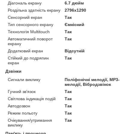
Діагональ екрану
6.7 дюйм
Роздільна здатність екрану
2796x1290
Сенсорний екран
Так
Тип сенсорного екрану
Ємнісний
Технологія Multitouch
Так
Автоматичний поворот
Так
екрану
Додатковий екран
Відсутній
Стійкий до подряпин
Так
екран
Дзвінки
Сигнали виклику
Поліфонічні мелодії, MP3-
мелодії, Вібродзвінок
Гучний зв'язок
Так
Світлова індикація подій
Так
Автодозвон
Так
Режим польоту
Так
Очікування/утримання
Так
виклику
Пам'ять і процесор