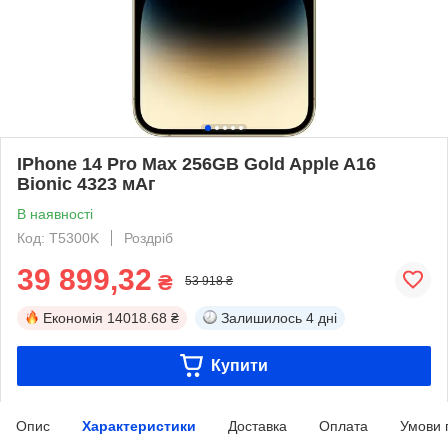
IPhone 14 Pro Max 256GB Gold Apple A16
Bionic 4323 мАг
В наявності
Код: T5300K
Роздріб
39 899,32
₴
53 918 ₴
Економія
14018.68 ₴
Залишилось
4 дні
Купити
Опис
Характеристики
Доставка
Оплата
Умови 