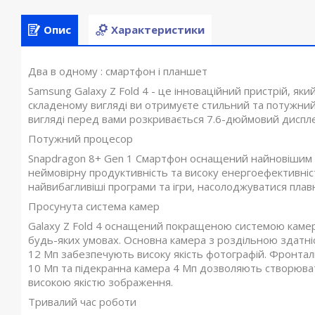
Опис
Характеристики
Два в одному : смартфон і планшет
Samsung Galaxy Z Fold 4 - це інноваційний пристрій, як
складеному вигляді ви отримуєте стильний та потужни
вигляді перед вами розкривається 7.6-дюймовий дисплей
Потужний процесор
Snapdragon 8+ Gen 1 Смартфон оснащений найновішим 
неймовірну продуктивність та високу енергоефективніс
найвибагливіші програми та ігри, насолоджуватися пл
Просунута система камер
Galaxy Z Fold 4 оснащений покращеною системою камер,
будь-яких умовах. Основна камера з роздільною здатні
12 Мп забезпечують високу якість фотографій. Фронтал
10 Мп та підекранна камера 4 Мп дозволяють створюват
високою якістю зображення.
Тривалий час роботи