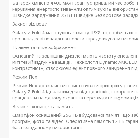
Батарея ємністю 4400 мАч гарантує тривалий час роботи
керування енергоспоживанням оптимізують використан
Швидке заряджання 25 Вт і швидке бездротове заряджа
Захист від води
Galaxy Z Fold 4 має ступінь захисту IPX8, що робить йо
про випадкові попадання вологи і продовжувати викори
Плавне та чітке зображення
Основний та зовнішній дисплеї мають частоту оновленн
миттєвий відгук на ваші дії. Технологія Dynamic AMOLED 
контрастність, створюючи ефект повного занурення під
Режим Flex
Режим Flex дозволяє використовувати пристрій у різних
Galaxy Z Fold 4 ідеальним для відеодзвінків, створенн
працювати на одному екрані та переглядати інформацію
Велике сховище та пам'ять
Смартфон оснащений 256 ГБ вбудованої пам'яті, що заб
програм, фото та відео. Оперативна пам'ять 12 ГБ гара
багатозадачному використанні.