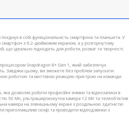
ий поєднує в собі функціональність смартфона та планшета. У
й смартфон з 6.2-дюймовим екраном, а у розгорнутому
, що ідеально підходить для роботи, розваг та творчості.
процесором Snapdragon 8+ Gen 1, який забезпечує
ть. Завдяки цьому, ви зможете без проблем запускати
авною роботою та миттєвою реакцією пристрою на команди.
 яка дозволяє робити професійні знімки та відеозаписи в
стю 50 Мп, ультраширококутна камера 12 Мп та телеоб'єктив
ьна камера на зовнішньому екрані з роздільною здатністю
и приголомшливі селфі та проводити відеодзвінки з