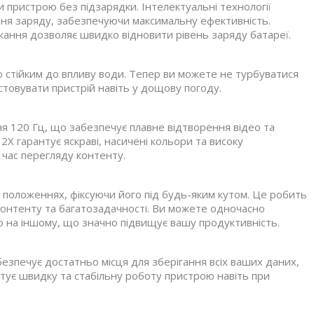
 пристрою без підзарядки. Інтелектуальні технології
ня заряду, забезпечуючи максимальну ефективність.
ння дозволяє швидко відновити рівень заряду батареї.
го стійким до впливу води. Тепер ви можете не турбуватися
стовувати пристрій навіть у дощову погоду.
я 120 Гц, що забезпечує плавне відтворення відео та
2X гарантує яскраві, насичені кольори та високу
 час перегляду контенту.
 положеннях, фіксуючи його під будь-яким кутом. Це робить
я контенту та багатозадачності. Ви можете одночасно
 на іншому, що значно підвищує вашу продуктивність.
езпечує достатньо місця для зберігання всіх ваших даних,
нтує швидку та стабільну роботу пристрою навіть при