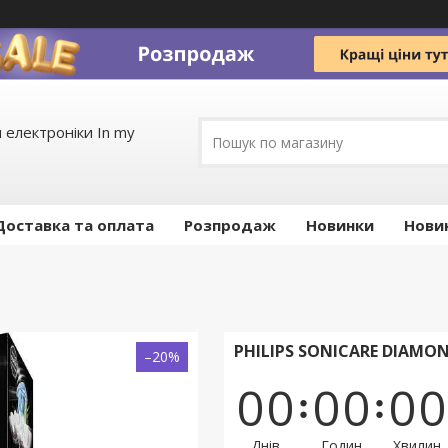
 електроніки In my
Доставка та оплата
Pозпродаж
Новинки
Нови
PHILIPS SONICARE DIAMO
–20%
0
0
0
0
0
0
Днів
Годин
Хвилин