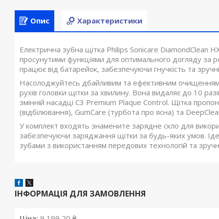
Опис
Характеристики
Електрична зубна щітка Philips Sonicare DiamondClean 
просунутими функціями для оптимального догляду за 
працює від батарейок, забезпечуючи гнучкість та зручні
Насолоджуйтесь дбайливим та ефективним очищенням за
рухів головки щітки за хвилину. Вона видаляє до 10 раз
змінній насадці C3 Premium Plaque Control. Щітка пропо
(відбілювання), GumCare (турбота про ясна) та DeepClea
У комплект входять знамените зарядне скло для викор
забезпечуючи заряджання щітки за будь-яких умов. Ідеа
зубами з використанням передових технологій та зручн
ІНФОРМАЦІЯ ДЛЯ ЗАМОВЛЕННЯ
Ціна:
9 199,20 ₴