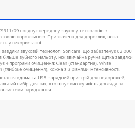
HX9911/09 поєднує передову звукову технологію з
ротовою порожниною. Призначена для дорослих, вона
сть у використанні.
вдяки звуковій технології Sonicare, що забезпечує 62 000
ів більше зубного нальоту, ніж звичайна ручна щітка завдяки
нує 4 програми очищення: Clean (стандартна), White
n (глибоке очищення), кожна з 3 рівнями інтенсивності.
истання вдома та USB-зарядний пристрій для подорожей,
льний вибір для тих, хто цінує високу якість догляду за
ої системи заряджання.