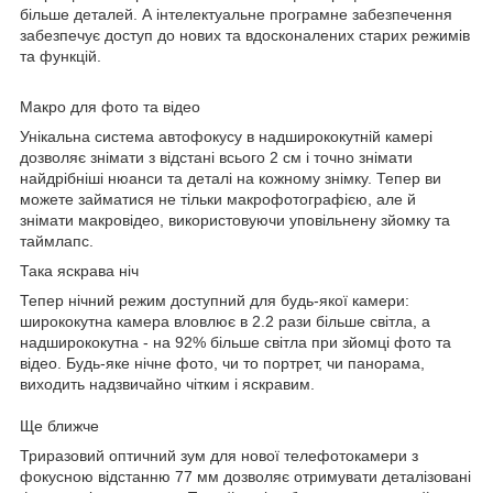
більше деталей. А інтелектуальне програмне забезпечення
забезпечує доступ до нових та вдосконалених старих режимів
та функцій.
Макро для фото та відео
Унікальна система автофокусу в надширококутній камері
дозволяє знімати з відстані всього 2 см і точно знімати
найдрібніші нюанси та деталі на кожному знімку. Тепер ви
можете займатися не тільки макрофотографією, але й
знімати макровідео, використовуючи уповільнену зйомку та
таймлапс.
Така яскрава ніч
Тепер нічний режим доступний для будь-якої камери:
ширококутна камера вловлює в 2.2 рази більше світла, а
надширококутна - на 92% більше світла при зйомці фото та
відео. Будь-яке нічне фото, чи то портрет, чи панорама,
виходить надзвичайно чітким і яскравим.
Ще ближче
Триразовий оптичний зум для нової телефотокамери з
фокусною відстанню 77 мм дозволяє отримувати деталізовані