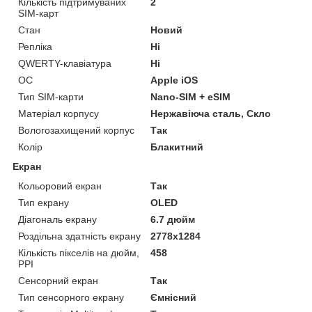
Кількість підтримуваних
2
SIM-карт
Стан
Новий
Репліка
Ні
QWERTY-клавіатура
Ні
ОС
Apple iOS
Тип SIM-карти
Nano-SIM + eSIM
Матеріал корпусу
Нержавіюча сталь, Скло
Вологозахищений корпус
Так
Колір
Блакитний
Екран
Кольоровий екран
Так
Тип екрану
OLED
Діагональ екрану
6.7 дюйм
Роздільна здатність екрану
2778x1284
Кількість пікселів на дюйм,
458
PPI
Сенсорний екран
Так
Тип сенсорного екрану
Ємнісний