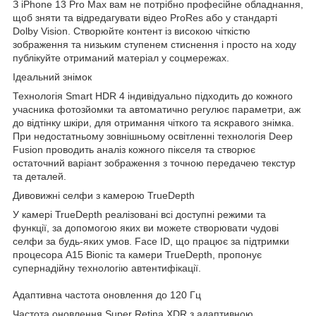
З iPhone 13 Pro Max вам не потрібно професійне обладнання,
щоб зняти та відредагувати відео ProRes або у стандарті
Dolby Vision. Створюйте контент із високою чіткістю
зображення та низьким ступенем стиснення і просто на ходу
публікуйте отриманий матеріал у соцмережах.
Ідеальний знімок
Технологія Smart HDR 4 індивідуально підходить до кожного
учасника фотозйомки та автоматично регулює параметри, аж
до відтінку шкіри, для отримання чіткого та яскравого знімка.
При недостатньому зовнішньому освітленні технологія Deep
Fusion проводить аналіз кожного пікселя та створює
остаточний варіант зображення з точною передачею текстур
та деталей.
Дивовижні селфи з камерою TrueDepth
У камері TrueDepth реалізовані всі доступні режими та
функції, за допомогою яких ви можете створювати чудові
селфи за будь-яких умов. Face ID, що працює за підтримки
процесора A15 Bionic та камери TrueDepth, пропонує
супернадійну технологію автентифікації.
Адаптивна частота оновлення до 120 Гц
Частота оновлення Super Retina XDR з адаптивною