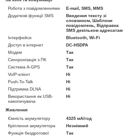
Робота з повідомленнями
E-mail, SMS, MMS
Додаткові функції SMS
Введення тексту зі
словником, Шаблони
повідомлень, Відправка
SMS декільком адресатам
Інтерфейси
Bluetooth, Wi-Fi
Доступ в інтернет
DC-HSDPA
Модем
Так
Синхронізація з ПК
Так
Система A-GPS
Так
VoIP-клієнт
Ні
Push-To-Talk
Ні
Підтримка DLNA
Ні
Використання як USB-
Ні
накопичувача
Живлення
Ємність акумулятору
4325 мА/год
Кріплення акумулятора
Незнімний
Функція бездротової
Так