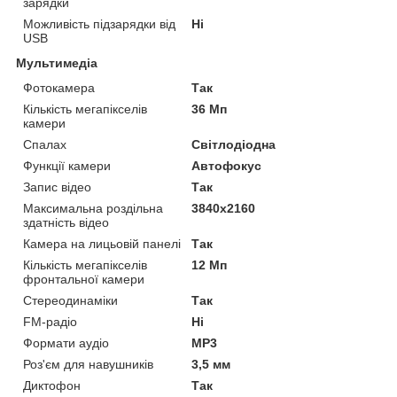
зарядки
Можливість підзарядки від
Ні
USB
Мультимедіа
Фотокамера
Так
Кількість мегапікселів
36 Мп
камери
Спалах
Світлодіодна
Функції камери
Автофокус
Запис відео
Так
Максимальна роздільна
3840x2160
здатність відео
Камера на лицьовій панелі
Так
Кількість мегапікселів
12 Мп
фронтальної камери
Стереодинаміки
Так
FM-радіо
Ні
Формати аудіо
MP3
Роз'єм для навушників
3,5 мм
Диктофон
Так