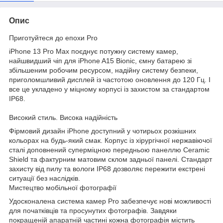
Опис
Приготуйтеся до епохи Pro
iPhone 13 Pro Max поєднує потужну систему камер,
найшвидший чіп для iPhone A15 Bioniс, ємну батарею зі
збільшеним робочим ресурсом, надійну систему безпеки,
приголомшливий дисплей із частотою оновлення до 120 Гц. І
все це укладено у міцному корпусі із захистом за стандартом
IP68.
Високий стиль. Висока надійність
Фірмовий дизайн iPhone доступний у чотирьох розкішних
кольорах на будь-який смак. Корпус із хірургічної нержавіючої
сталі доповнений суперміцною передньою панеллю Ceramic
Shield та фактурним матовим склом задньої панелі. Стандарт
захисту від пилу та вологи IP68 дозволяє пережити екстрені
ситуації без наслідків.
Мистецтво мобільної фотографії
Удосконалена система камер Pro забезпечує нові можливості
для початківців та просунутих фотографів. Завдяки
покращеній апаратній частині кожна фотографія містить