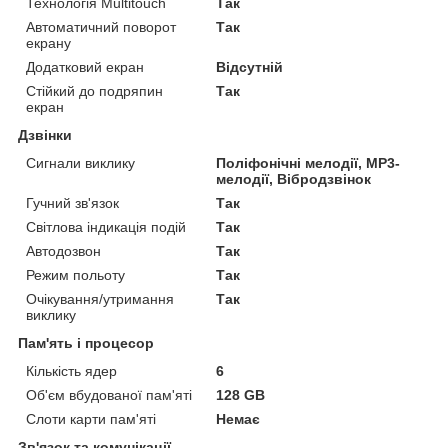
Технологія Multitouch
Так
Автоматичний поворот
Так
екрану
Додатковий екран
Відсутній
Стійкий до подряпин
Так
екран
Дзвінки
Сигнали виклику
Поліфонічні мелодії, MP3-
мелодії, Вібродзвінок
Гучний зв'язок
Так
Світлова індикація подій
Так
Автодозвон
Так
Режим польоту
Так
Очікування/утримання
Так
виклику
Пам'ять і процесор
Кількість ядер
6
Об'єм вбудованої пам'яті
128 GB
Слоти карти пам'яті
Немає
Зв'язок та комунікації