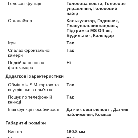
Голосові функції
Голосова пошта, Голосове
управління, Голосовий
набір
Органайзер
Калькулятор, Годинник,
Планувальник завдань,
Підтримка MS Office,
Будильник, Календар
Ігри
Так
Спалах фронтальної
Так
камери
Подвійна основна
Ні
фотокамера
Додаткові характеристики
Обмін між SIM-картою та
Так
внутрішньою пам'яттю
Пошук по телефонній
Так
книжці
Інші функції і особливості
Датчик освітленості, Датчик
наближення, Компас
Габаритні розміри
Висота
160.8 мм