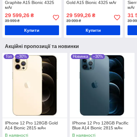
Graphite A15 Bionic 4325
Gold A15 Bionic 4325 мАг
Sier
мАг
мАг
29 599,26
29 599,26
31 
₴
₴
39 999 ₴
39 999 ₴
39 99
Купити
Купити
Акційні пропозиції та новинки
Топ
–30%
Новинка
–30%
IPhone 12 Pro 128GB Gold
IPhone 12 Pro 128GB Pacific
A14 Bionic 2815 мАч
Blue A14 Bionic 2815 мАч
В наявності
В наявності