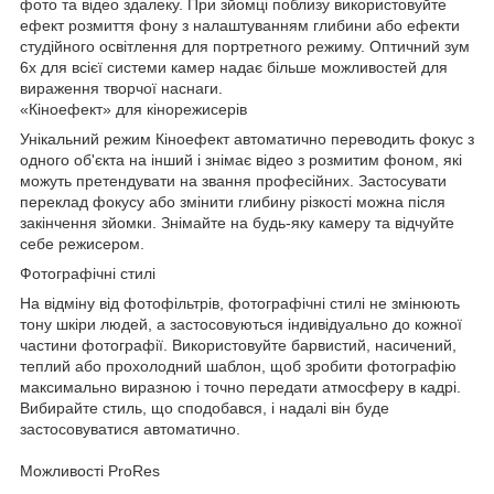
фото та відео здалеку. При зйомці поблизу використовуйте
ефект розмиття фону з налаштуванням глибини або ефекти
студійного освітлення для портретного режиму. Оптичний зум
6х для всієї системи камер надає більше можливостей для
вираження творчої наснаги.
«Кіноефект» для кінорежисерів
Унікальний режим Кіноефект автоматично переводить фокус з
одного об'єкта на інший і знімає відео з розмитим фоном, які
можуть претендувати на звання професійних. Застосувати
переклад фокусу або змінити глибину різкості можна після
закінчення зйомки. Знімайте на будь-яку камеру та відчуйте
себе режисером.
Фотографічні стилі
На відміну від фотофільтрів, фотографічні стилі не змінюють
тону шкіри людей, а застосовуються індивідуально до кожної
частини фотографії. Використовуйте барвистий, насичений,
теплий або прохолодний шаблон, щоб зробити фотографію
максимально виразною і точно передати атмосферу в кадрі.
Вибирайте стиль, що сподобався, і надалі він буде
застосовуватися автоматично.
Можливості ProRes