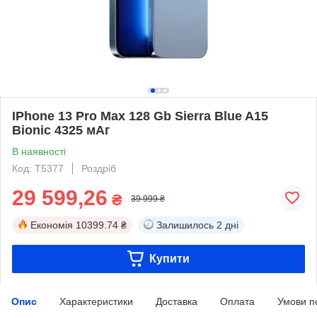
IPhone 13 Pro Max 128 Gb Sierra Blue A15
Bionic 4325 мАг
В наявності
Код: T5377
Роздріб
29 599,26
₴
39 999 ₴
Економія
10399.74 ₴
Залишилось
2 дні
Купити
Опис
Характеристики
Доставка
Оплата
Умови п