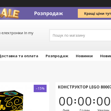
 електроніки In my
Доставка та оплата
Pозпродаж
Новинки
Нови
КОНСТРУКТОР LEGO 80007
–15%
0
0
0
0
0
0
Днів
Годин
Хвилин