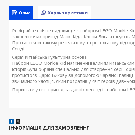
Опис
Характеристики
Розіграйте епічне видовище з набором LEGO Monkie Kid
захоплюючих пригод Манкі Кіда. Клони Бика атакують М
Протистояти такому ретельному та ретельному підходу
Сенді.
Серія Китайська культурна основа
Набори LEGO Monkie Kid натхненні великим китайським тв
історія була обрана спеціально для створення серії, ор
протистояв Царю Бикову за допомогою чарівної палиці. 
звичайного хлопця, який потрапив у світ героїв давньок
Пориньте у світ пригод та давніх легенд із набором LEG
ІНФОРМАЦІЯ ДЛЯ ЗАМОВЛЕННЯ