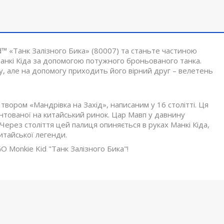
™ «Танк Залізного Бика» (80007) та станьте частиною
анкі Кіда за допомогою потужного броньованого танка.
, але на допомогу приходить його вірний друг – велетень
ором «Мандрівка на Захід», написаним у 16 ​​столітті. Ця
ієнтованої на китайський ринок. Цар Мавп у давнину
Через століття цей палиця опиняється в руках Манкі Кіда,
итайської легенди.
O Monkie Kid "Танк Залізного Бика"!