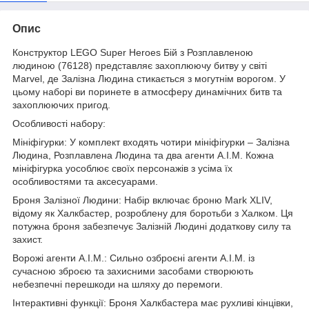
Опис
Конструктор LEGO Super Heroes Бій з Розплавленою
людиною (76128) представляє захоплюючу битву у світі
Marvel, де Залізна Людина стикається з могутнім ворогом. У
цьому наборі ви поринете в атмосферу динамічних битв та
захоплюючих пригод.
Особливості набору:
Мініфігурки: У комплект входять чотири мініфігурки – Залізна
Людина, Розплавлена Людина та два агенти А.І.М. Кожна
мініфігурка уособлює своїх персонажів з усіма їх
особливостями та аксесуарами.
Броня Залізної Людини: Набір включає броню Mark XLIV,
відому як Халкбастер, розроблену для боротьби з Халком. Ця
потужна броня забезпечує Залізній Людині додаткову силу та
захист.
Ворожі агенти А.І.М.: Сильно озброєні агенти А.І.М. із
сучасною зброєю та захисними засобами створюють
небезпечні перешкоди на шляху до перемоги.
Інтерактивні функції: Броня Халкбастера має рухливі кінцівки,