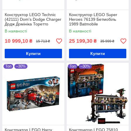
Конструктор LEGO Technic
Конструктор LEGO Super
(42111) Dom's Dodge Charger
Heroes 76139 Бетмобіль
Додж Домініка Торетто
1989 Batmobile
В наявності
В наявності
10 999,10
25 199,30
₴
₴
15 713 ₴
35 999 ₴
Купити
Купити
Топ
–30%
Топ
–30%
Конструктор LEGO Harry
Конструктор LEGO 75810