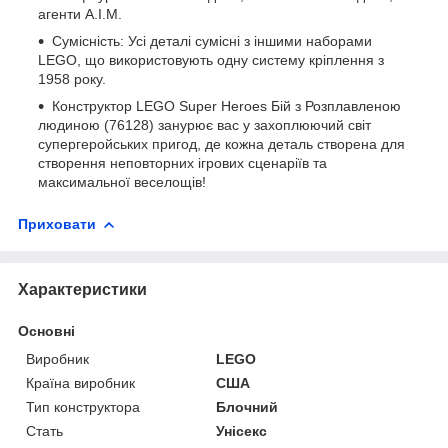
агенти А.І.М.
Сумісність: Усі деталі сумісні з іншими наборами
LEGO, що використовують одну систему кріплення з
1958 року.
Конструктор LEGO Super Heroes Бій з Розплавленою
людиною (76128) занурює вас у захоплюючий світ
супергеройських пригод, де кожна деталь створена для
створення неповторних ігрових сценаріїв та
максимальної веселощів!
Приховати
Характеристики
Основні
Виробник
LEGO
Країна виробник
США
Тип конструктора
Блочний
Стать
Унісекс