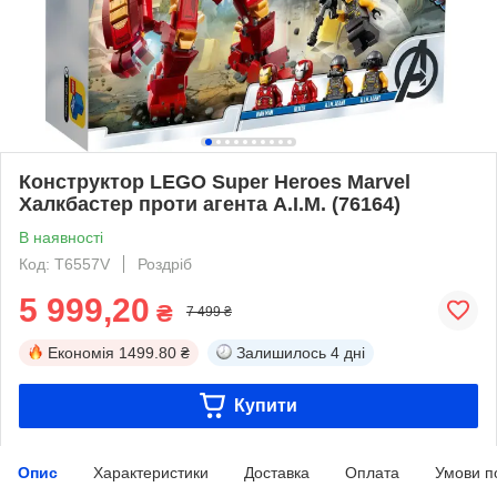
Конструктор LEGO Super Heroes Marvel
Халкбастер проти агента А.І.М. (76164)
В наявності
Код: T6557V
Роздріб
5 999,20
₴
7 499 ₴
Економія
1499.80 ₴
Залишилось
4 дні
Купити
Опис
Характеристики
Доставка
Оплата
Умови п