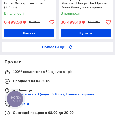
Potter Хогвартс-експрес
Stranger Things The Upside
(75955)
Down Дуже дивні справи
Догори дригом
В наявності
В наявності
6 499,50
36 499,40
₴
₴
9 285 ₴
52 142 ₴
Купити
Купити
Показати ще
Про нас
100% позитивних з 31 відгука за рік
Працює з 04.04.2015
м. Вінниця
вул Київська 29 (індекс 21032), Вінниця, Україна
КНОПКА
ЗВ'ЯЗКУ
Контакти
Сьогодні працює з 08:00 до 20:00