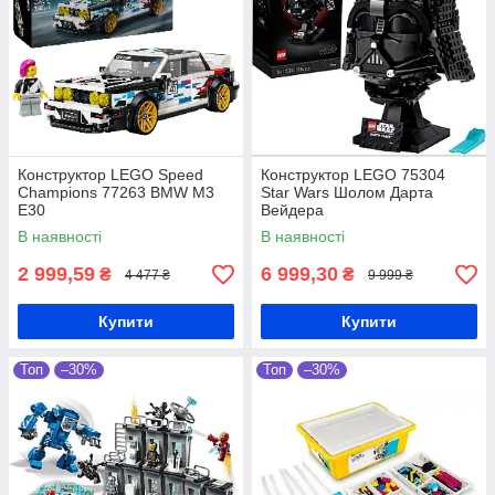
Конструктор LEGO Speed
Конструктор LEGO 75304
Champions 77263 BMW M3
Star Wars Шолом Дарта
E30
Вейдера
В наявності
В наявності
2 999,59
6 999,30
₴
₴
4 477 ₴
9 999 ₴
Купити
Купити
Топ
–30%
Топ
–30%