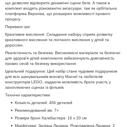
що дозволяє відтворити динамічні сцени битв. А також в
комплект входять різноманітні аксесуари, такі як орбітальна
платформа Вероніка, що розширює можливості ігрового
процесу.
Переваги гри:
Креативне мислення: Складання набору сприяє розвитку
креативного мислення та логічного мислення у дітей та
дорослих.
Реалістичність та безпека: Високоякісні матеріали та безпечні
для здоров'я дітей компоненти забезпечують довговічність
ігрових сесій та безпеку використання.
Ідеальний подарунок: Цей набір стане чудовим подарунком
для всіх шанувальників всесвіту Marvel та любителів
конструкторів LEGO, надаючи можливість брати участь у
захоплюючих сценах із фільмів.
Технічні характеристики:
Кількість деталей: 456 деталей
Рекомендований вік: 7+
Розміри броні Халкбастера: 16 х 20 см
Мініфігурки: Залізна Людина, Розплавлена Людина, 2