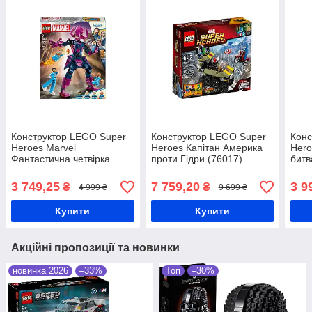
Конструктор LEGO Super
Конструктор LEGO Super
Конс
Heroes Marvel
Heroes Капітан Америка
Hero
Фантастична четвірка
проти Гідри (76017)
битв
проти Галактуса: збірна
Халк
фігурка (76316)
3 749,25
7 759,20
3 9
₴
₴
4 999 ₴
9 699 ₴
Купити
Купити
Акційні пропозиції та новинки
новинка 2026
–33%
Топ
–30%