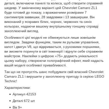
деталі, включаючи панелі та колеса, щоб створити справжній
шедевр. У закінченому варіанті цей Chevrolet Camaro ZL1
буде готовий до показу, з вражаючими розмірами 7
сантиметрів заввишки, 28 завдовжки і 13 завширшки. Він
виконаний у яскравих білих, чорних, червоних та синіх
кольорах, надаючи вашому внутрішньому гонщику справді
захоплюючий вигляд.
Особливості цієї моделі не обмежуються лише зовнішнім
виглядом. Завдяки функціям, таким як рульове управління,
капот і двигун V8, що відкривається, з рухомими поршнями,
ви зможете поринути в світ інженерії і відчути себе справжнім
майстром. Наклейки з цифрою «75» додають унікальності
цьому набору, створюючи голографічний ефект, який надасть
вашій моделі особливої привабливості.
Так що не пропустіть шанс побудувати свій власний Chevrolet
Camaro ZL1 і вирушити у захоплюючу пригоду із серією LEGO
Technic!
Характеристики:
Артикул 42153
Деталі 672 шт.
Вік 9+