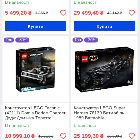
В наявності
В наявності
5 499,20
29 499,40
₴
₴
7 856 ₴
42 142 ₴
Купити
Купити
Топ
–30%
Топ
–30%
Конструктор LEGO Technic
Конструктор LEGO Super
(42111) Dom's Dodge Charger
Heroes 76139 Бетмобіль
Додж Домініка Торетто
1989 Batmobile
В наявності
В наявності
10 999,10
25 199,30
₴
₴
15 713 ₴
35 999 ₴