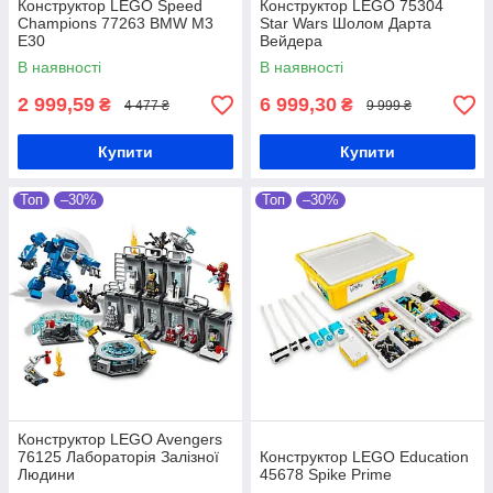
Конструктор LEGO Speed
Конструктор LEGO 75304
Champions 77263 BMW M3
Star Wars Шолом Дарта
E30
Вейдера
В наявності
В наявності
2 999,59
6 999,30
₴
₴
4 477 ₴
9 999 ₴
Купити
Купити
Топ
–30%
Топ
–30%
Конструктор LEGO Avengers
76125 Лабораторія Залізної
Конструктор LEGO Education
Людини
45678 Spike Prime