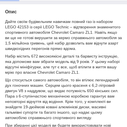
Опис
Дайте своїм будівельним навичкам повний газ із набором
LEGO 42153 із серії LEGO Technic – відтворення знаменитого
спортивного автомобіля Chevrolet Camaro ZL1. Навіть якщо
ви ще не готові вирушити за кермо справжнього автомобіля за
1,5 мільйона гривень, цей набір дозволить вам відчути азарт
швидкохідних перегонів прямо вдома.
Набір містить 672 високоякісні деталі та барвисту інструкцію,
яка допоможе вам зібрати модель від 9 років. У цьому наборі
відсутні мініфігурки, але тут є все, щоб втілити в життя вашу
мрію про власне Chevrolet Camaro ZL1.
Що стосується самого автомобіля, то він втілює легендарний
дух гоночних машин. Серцем цього красеня є 6,2-літровий
двигун V8 з наддувом, що видає потужність 650 кінських сил.
Пара з 6-ступінчастою механічною коробкою гарантує вам
неповторні відчуття від водіння. Крім того, у комплекті ви
знайдете 19-дюймові ковані алюмінієві диски, масивні
гальмівні супорти та багато іншого, що надає цьому
автомобілю справжнього спортивного вигляду.
При збиранні цієї моделі ви будете використовувати нові