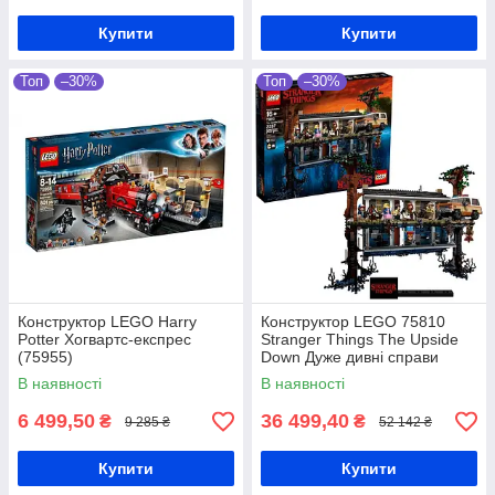
Купити
Купити
Топ
–30%
Топ
–30%
Конструктор LEGO Harry
Конструктор LEGO 75810
Potter Хогвартс-експрес
Stranger Things The Upside
(75955)
Down Дуже дивні справи
Догори дригом
В наявності
В наявності
6 499,50
36 499,40
₴
₴
9 285 ₴
52 142 ₴
Купити
Купити