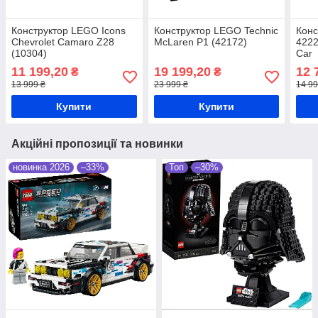
Конструктор LEGO Icons
Конструктор LEGO Technic
Конс
Chevrolet Camaro Z28
McLaren P1 (42172)
422
(10304)
Car
11 199,20
19 199,20
12 
₴
₴
13 999 ₴
23 999 ₴
14 99
Купити
Купити
Акційні пропозиції та новинки
новинка 2026
–33%
Топ
–30%