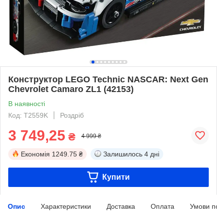
Конструктор LEGO Technic NASCAR: Next Gen
Chevrolet Camaro ZL1 (42153)
В наявності
Код: T2559K
Роздріб
3 749,25
₴
4 999 ₴
Економія
1249.75 ₴
Залишилось
4 дні
Купити
Опис
Характеристики
Доставка
Оплата
Умови п