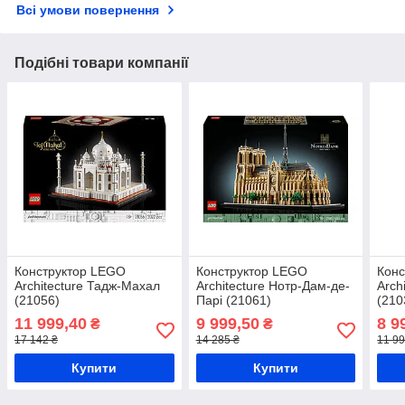
Всі умови повернення
Подібні товари компанії
Конструктор LEGO
Конструктор LEGO
Конс
Architecture Тадж-Махал
Architecture Нотр-Дам-де-
Arch
(21056)
Парі (21061)
(210
11 999,40
9 999,50
8 9
₴
₴
17 142 ₴
14 285 ₴
11 99
Купити
Купити