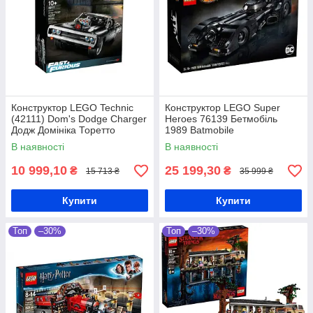
Конструктор LEGO Technic
Конструктор LEGO Super
(42111) Dom's Dodge Charger
Heroes 76139 Бетмобіль
Додж Домініка Торетто
1989 Batmobile
В наявності
В наявності
10 999,10
25 199,30
₴
₴
15 713 ₴
35 999 ₴
Купити
Купити
Топ
–30%
Топ
–30%