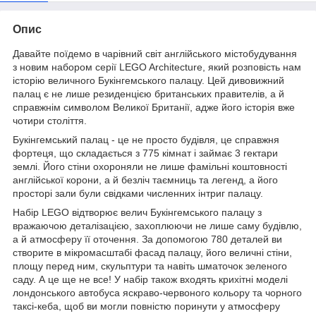
Опис
Давайте поїдемо в чарівний світ англійського містобудування
з новим набором серії LEGO Architecture, який розповість нам
історію величного Букінгемського палацу. Цей дивовижний
палац є не лише резиденцією британських правителів, а й
справжнім символом Великої Британії, адже його історія вже
чотири століття.
Букінгемський палац - це не просто будівля, це справжня
фортеця, що складається з 775 кімнат і займає 3 гектари
землі. Його стіни охороняли не лише фамільні коштовності
англійської корони, а й безліч таємниць та легенд, а його
просторі зали були свідками численних інтриг палацу.
Набір LEGO відтворює велич Букінгемського палацу з
вражаючою деталізацією, захоплюючи не лише саму будівлю,
а й атмосферу її оточення. За допомогою 780 деталей ви
створите в мікромасштабі фасад палацу, його величні стіни,
площу перед ним, скульптури та навіть шматочок зеленого
саду. А це ще не все! У набір також входять крихітні моделі
лондонського автобуса яскраво-червоного кольору та чорного
таксі-кеба, щоб ви могли повністю поринути у атмосферу