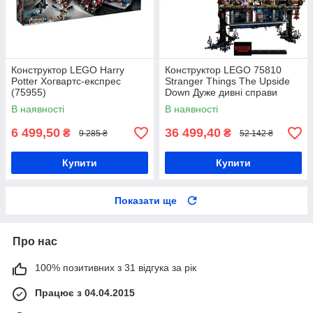
Конструктор LEGO Harry
Конструктор LEGO 75810
Potter Хогвартс-експрес
Stranger Things The Upside
(75955)
Down Дуже дивні справи
Догори дригом
В наявності
В наявності
6 499,50
36 499,40
₴
₴
9 285 ₴
52 142 ₴
Купити
Купити
Показати ще
Про нас
100% позитивних з 31 відгука за рік
Працює з 04.04.2015