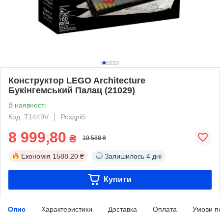
Конструктор LEGO Architecture
Букінгемський Палац (21029)
В наявності
Код: T1449V
Роздріб
8 999,80
₴
10 588 ₴
Економія
1588.20 ₴
Залишилось
4 дні
Купити
Опис
Характеристики
Доставка
Оплата
Умови п