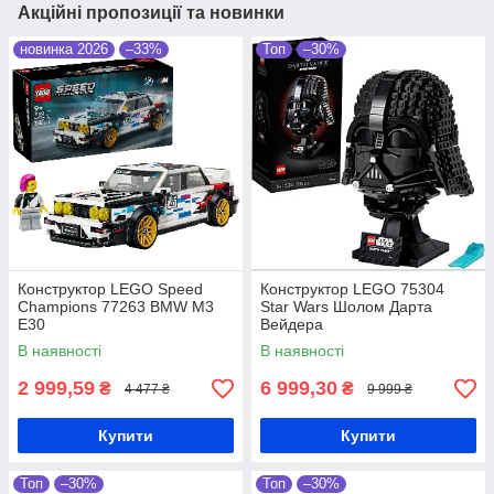
Акційні пропозиції та новинки
новинка 2026
–33%
Топ
–30%
Конструктор LEGO Speed
Конструктор LEGO 75304
Champions 77263 BMW M3
Star Wars Шолом Дарта
E30
Вейдера
В наявності
В наявності
2 999,59
6 999,30
₴
₴
4 477 ₴
9 999 ₴
Купити
Купити
Топ
–30%
Топ
–30%