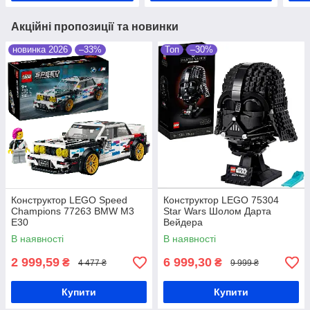
Акційні пропозиції та новинки
новинка 2026
–33%
Топ
–30%
Конструктор LEGO Speed
Конструктор LEGO 75304
Champions 77263 BMW M3
Star Wars Шолом Дарта
E30
Вейдера
В наявності
В наявності
2 999,59
6 999,30
₴
₴
4 477 ₴
9 999 ₴
Купити
Купити