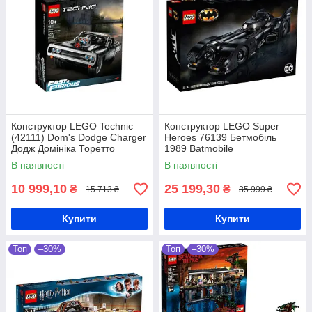
Конструктор LEGO Technic
Конструктор LEGO Super
(42111) Dom's Dodge Charger
Heroes 76139 Бетмобіль
Додж Домініка Торетто
1989 Batmobile
В наявності
В наявності
10 999,10
25 199,30
₴
₴
15 713 ₴
35 999 ₴
Купити
Купити
Топ
–30%
Топ
–30%