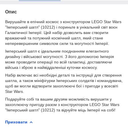
Опис
Вирушайте в епічний космос з конструктором LEGO Star Wars
"Імперський шатл" (10212) і пориньте в унікальний світ воєн
Галактичної Імперії. Цей набір дозволить вам створити
вражаючий та потужний космічний шатл, який стане
неперевершеним символом сили та могутності Імперії.
Імперський шатл є ідеальним поєднанням елегантного
дизайну і військової могутності. З його допомогою Імперія
може проводити операції по всій галактиці, доставляючи
війська і зброю в найвіддаленіші куточки космосу.
Набір включає всі необхідні деталі та інструкції для створення
шатла, а також мініфігурки Імперських солдатів і командувача,
щоб ви могли відтворити захоплюючі бої і пригоди у всесвіті
Star Wars.
Подаруйте собі та вашим друзям можливість вирушити у
захоплюючу пригоду разом з конструктором LEGO Star Wars
"Імперський шатл" (10212) та відчуйте міць Імперії на собі!
Приховати