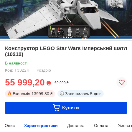
Конструктор LEGO Star Wars Імперський шатл
(10212)
В наявності
Код: T3322K
Роздріб
55 999,20
₴
69 999 ₴
Економія
13999.80 ₴
Залишилось
5 днів
Купити
Опис
Характеристики
Доставка
Оплата
Умови 