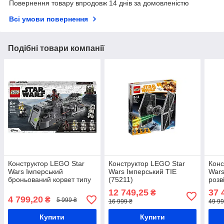
Повернення товару впродовж 14 днів за домовленістю
Всі умови повернення
Подібні товари компанії
Конструктор LEGO Star
Конструктор LEGO Star
Конс
Wars Імперський
Wars Імперський TIE
Wars
броньований корвет типу
(75211)
розв
"Мародер" (75311)
12 749,25
37 
₴
4 799,20
₴
5 999 ₴
16 999 ₴
49 99
Купити
Купити