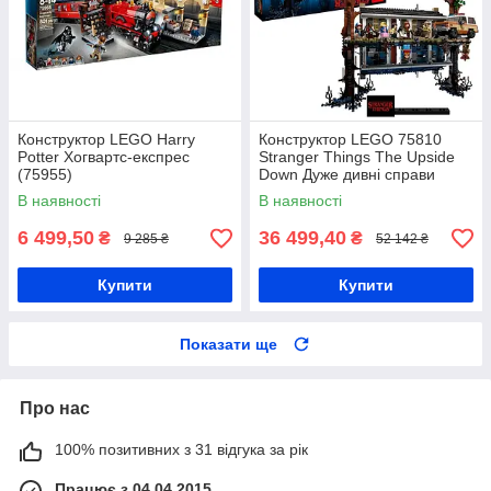
Конструктор LEGO Harry
Конструктор LEGO 75810
Potter Хогвартс-експрес
Stranger Things The Upside
(75955)
Down Дуже дивні справи
Догори дригом
В наявності
В наявності
6 499,50
36 499,40
₴
₴
9 285 ₴
52 142 ₴
Купити
Купити
Показати ще
Про нас
100% позитивних з 31 відгука за рік
Працює з 04.04.2015