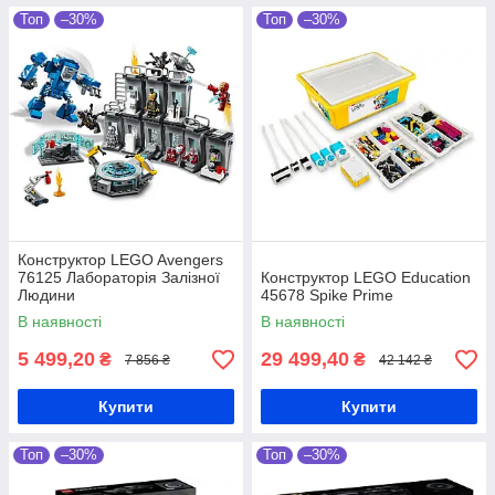
Топ
–30%
Топ
–30%
Конструктор LEGO Avengers
76125 Лабораторія Залізної
Конструктор LEGO Education
Людини
45678 Spike Prime
В наявності
В наявності
5 499,20
29 499,40
₴
₴
7 856 ₴
42 142 ₴
Купити
Купити
Топ
–30%
Топ
–30%