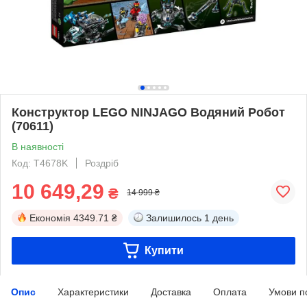
Конструктор LEGO NINJAGO Водяний Робот
(70611)
В наявності
Код: T4678K
Роздріб
10 649,29
₴
14 999 ₴
Економія
4349.71 ₴
Залишилось
1 день
Купити
Опис
Характеристики
Доставка
Оплата
Умови п