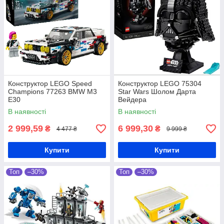
Конструктор LEGO Speed
Конструктор LEGO 75304
Champions 77263 BMW M3
Star Wars Шолом Дарта
E30
Вейдера
В наявності
В наявності
2 999,59
6 999,30
₴
₴
4 477 ₴
9 999 ₴
Купити
Купити
Топ
–30%
Топ
–30%