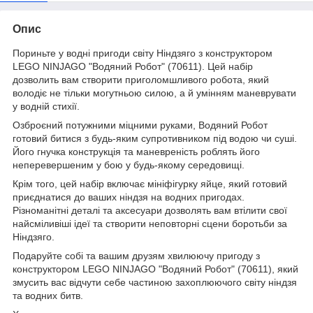
Опис
Пориньте у водні пригоди світу Ніндзяго з конструктором
LEGO NINJAGO "Водяний Робот" (70611). Цей набір
дозволить вам створити приголомшливого робота, який
володіє не тільки могутньою силою, а й умінням маневрувати
у водній стихії.
Озброєний потужними міцними руками, Водяний Робот
готовий битися з будь-яким супротивником під водою чи суші.
Його гнучка конструкція та маневреність роблять його
неперевершеним у бою у будь-якому середовищі.
Крім того, цей набір включає мініфігурку яйце, який готовий
приєднатися до ваших ніндзя на водних пригодах.
Різноманітні деталі та аксесуари дозволять вам втілити свої
найсміливіші ідеї та створити неповторні сцени боротьби за
Ніндзяго.
Подаруйте собі та вашим друзям хвилюючу пригоду з
конструктором LEGO NINJAGO "Водяний Робот" (70611), який
змусить вас відчути себе частиною захоплюючого світу ніндзя
та водних битв.