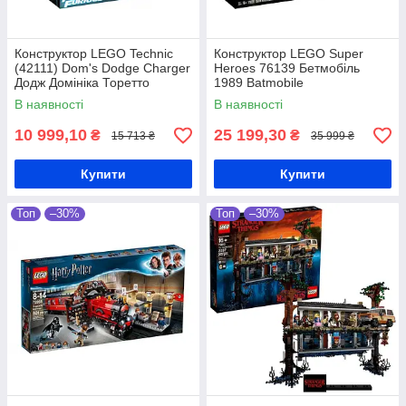
Конструктор LEGO Technic
Конструктор LEGO Super
(42111) Dom's Dodge Charger
Heroes 76139 Бетмобіль
Додж Домініка Торетто
1989 Batmobile
В наявності
В наявності
10 999,10
25 199,30
₴
₴
15 713 ₴
35 999 ₴
Купити
Купити
Топ
–30%
Топ
–30%