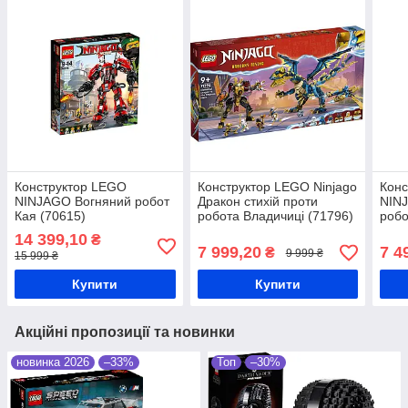
Конструктор LEGO
Конструктор LEGO Ninjago
Конс
NINJAGO Вогняний робот
Дракон стихій проти
NIN
Кая (70615)
робота Владичиці (71796)
робо
14 399,10
₴
7 999,20
7 4
₴
9 999 ₴
15 999 ₴
Купити
Купити
Акційні пропозиції та новинки
новинка 2026
–33%
Топ
–30%