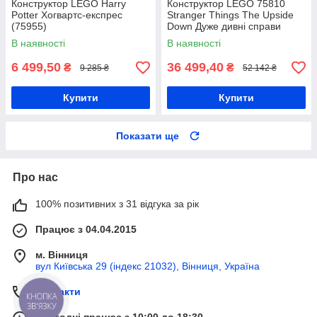
Конструктор LEGO Harry
Конструктор LEGO 75810
Potter Хогвартс-експрес
Stranger Things The Upside
(75955)
Down Дуже дивні справи
Догори дригом
В наявності
В наявності
6 499,50
36 499,40
₴
₴
9 285 ₴
52 142 ₴
Купити
Купити
Показати ще
Про нас
100% позитивних з 31 відгука за рік
Працює з 04.04.2015
м. Вінниця
вул Київська 29 (індекс 21032), Вінниця, Україна
Контакти
КНОПКА
ЗВ'ЯЗКУ