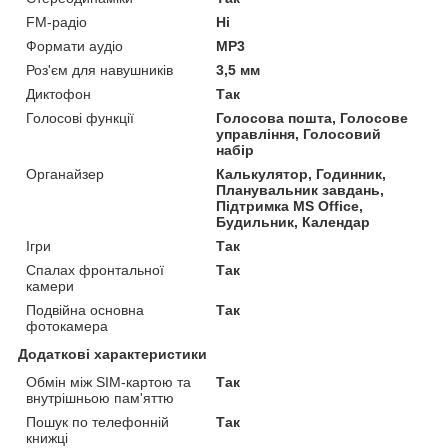
FM-радіо
Ні
Формати аудіо
MP3
Роз'єм для навушників
3,5 мм
Диктофон
Так
Голосові функції
Голосова пошта, Голосове
управління, Голосовий
набір
Органайзер
Калькулятор, Годинник,
Планувальник завдань,
Підтримка MS Office,
Будильник, Календар
Ігри
Так
Спалах фронтальної
Так
камери
Подвійна основна
Так
фотокамера
Додаткові характеристики
Обмін між SIM-картою та
Так
внутрішньою пам'яттю
Пошук по телефонній
Так
книжці