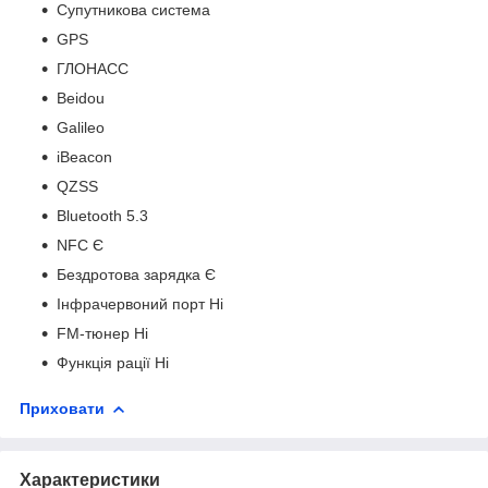
Супутникова система
GPS
ГЛОНАСС
Beidou
Galileo
iBeacon
QZSS
Bluetooth 5.3
NFC Є
Бездротова зарядка Є
Інфрачервоний порт Ні
FM-тюнер Ні
Функція рації Ні
Приховати
Характеристики