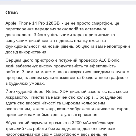
Опис
Apple iPhone 14 Pro 128GB - це не просто смартфон, це
перетворення передових технологій та естетичної
досконалості. З його унікальними характеристиками та
вишуканим дизайном він піднімає планку якості та
функціональності на новий рівень, обіцяючи вам неповторний
досвід використання.
Серцем цього пристрою є потужний процесор A16 Bionic,
який забезпечує високу продуктивність та ефективність
роботи. З ним ви можете насолоджуватися швидким запуском
програм, плавним мультитаскінгом та бездоганною графікою
в будь-яких умовах.
Його чудовий Super Retina XDR дисплей захоплює вас своєю
яскравістю, чіткістю та насиченістю кольорів. З роздільною
здатністю високої чіткості та широким кольоровим
охопленням, кожен кадр, кожне зображення оживає на екрані,
приносячи вам неймовірні візуальні враження.
Вбудований акумулятор ємністю 3200 мАч забезпечує
тривалий час роботи без заряджання, дозволяючи вам
насолоджуватися своїм смартфоном весь день, не