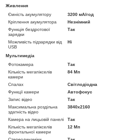
Живлення
Ємність акумулятору
3200 мА/год
Кріплення акумулятора
Незнімний
Функція бездротової
Так
зарядки
Можливість підзарядки від
Ні
USB
Мультимедіа
Фотокамера
Так
Кількість мегапікселів
84 Мп
камери
Спалах
Світлодіодна
Функції камери
Автофокус
Запис відео
Так
Максимальна роздільна
3840x2160
здатність відео
Камера на лицьовій панелі
Так
Кількість мегапікселів
12 Мп
фронтальної камери
Стереодинаміки
Так