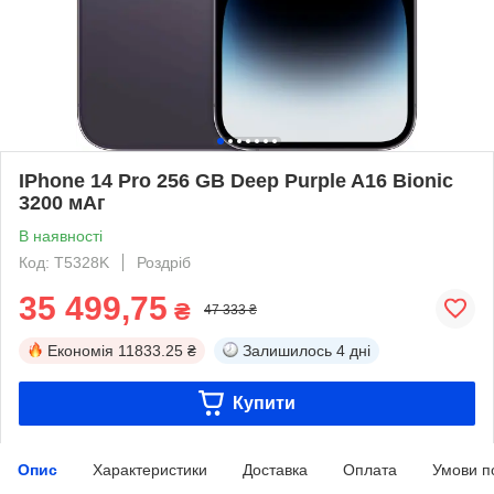
IPhone 14 Pro 256 GB Deep Purple A16 Bionic
3200 мАг
В наявності
Код: T5328K
Роздріб
35 499,75
₴
47 333 ₴
Економія
11833.25 ₴
Залишилось
4 дні
Купити
Опис
Характеристики
Доставка
Оплата
Умови п