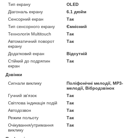
Тип екрану
OLED
Діагональ екрану
6.1 дюйм
Сенсорний екран
Так
Тип сенсорного екрану
Ємнісний
Технологія Multitouch
Так
Автоматичний поворот
Так
екрану
Додатковий екран
Відсутній
Стійкий до подряпин
Так
екран
Дзвінки
Сигнали виклику
Поліфонічні мелодії, MP3-
мелодії, Вібродзвінок
Гучний зв'язок
Так
Світлова індикація подій
Так
Автодозвон
Так
Режим польоту
Так
Очікування/утримання
Так
виклику