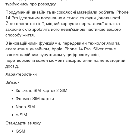
турбуючись про розрядку.
Продуманий дизайн та високоякісні матеріали роблять iPhone
14 Pro ідеальним поєднанням стилю та функціональності.
Його елегантні лінії, міцний корпус із нержавіючої сталі та
захисне скло зроблять його невід'ємною частиною вашого
способу життя.
З інноваційними функціями, передовими технологіями та
елегантним дизайном, Apple iPhone 14 Pro Silver стане
вашим надійним супутником у цифровому світі,
перетворюючи кожен момент використання на неповторний
досвід.
Характеристики
Зв'язок
Кількість SIM-карток 2 SIM
Формат SIM-картки
Nano-SIM
e-SIM
Стандарти зв'язку
GSM