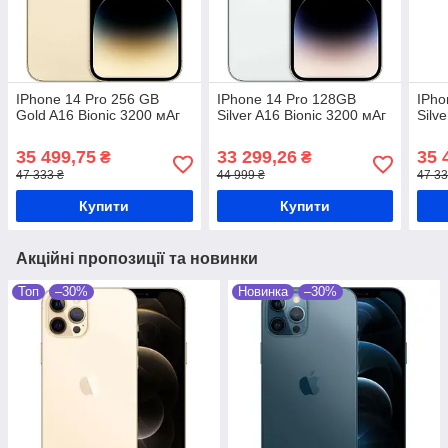
IPhone 14 Pro 256 GB
IPhone 14 Pro 128GB
IPho
Gold A16 Bionic 3200 мАг
Silver A16 Bionic 3200 мАг
Silv
35 499,75
33 299,26
35 
₴
₴
47 333 ₴
44 999 ₴
47 33
Купити
Купити
Акційні пропозиції та новинки
Топ
–30%
Новинка
–30%