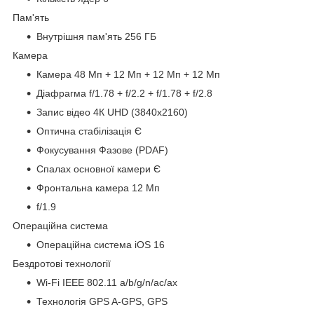
Пам'ять
Внутрішня пам'ять 256 ГБ
Камера
Камера 48 Мп + 12 Мп + 12 Мп + 12 Мп
Діафрагма f/1.78 + f/2.2 + f/1.78 + f/2.8
Запис відео 4К UHD (3840x2160)
Оптична стабілізація Є
Фокусування Фазове (PDAF)
Спалах основної камери Є
Фронтальна камера 12 Мп
f/1.9
Операційна система
Операційна система iOS 16
Бездротові технології
Wi-Fi IEEE 802.11 a/b/g/n/ac/ax
Технологія GPS A-GPS, GPS