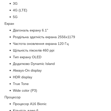
3G
4G (LTE)
5G
Екран
Діагональ екрану 6.1"
Роздільна здатність екрана 2556x1179
Частота оновлення екрана 120 Гц
Щільність пікселів 460 ppi
Тип екрану OLED
Додатково Dynamic Island
Always-On display
HDR display
True Tone
Wide color (P3)
Процесор
Процесор A16 Bionic
Кількість ядер 6