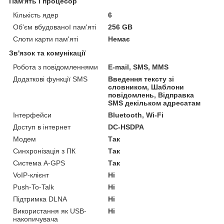
Пам'ять і процесор
Кількість ядер
6
Об'єм вбудованої пам'яті
256 GB
Слоти карти пам'яті
Немає
Зв'язок та комунікації
Робота з повідомленнями
E-mail, SMS, MMS
Додаткові функції SMS
Введення тексту зі
словником, Шаблони
повідомлень, Відправка
SMS декільком адресатам
Інтерфейси
Bluetooth, Wi-Fi
Доступ в інтернет
DC-HSDPA
Модем
Так
Синхронізація з ПК
Так
Система A-GPS
Так
VoIP-клієнт
Ні
Push-To-Talk
Ні
Підтримка DLNA
Ні
Використання як USB-
Ні
накопичувача