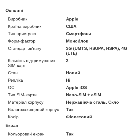
Основні
Виробник
Apple
Країна виробник
США
Тип пристрою
Смартфони
Форм-фактор
Моноблок
Стандарт зв'язку
3G (UMTS, HSUPA, HSPA), 4G
(LTE)
Кількість підтримуваних
2
SIM-карт
Стан
Новий
Репліка
Ні
ОС
Apple iOS
Тип SIM-карти
Nano-SIM + eSIM
Матеріал корпусу
Нержавіюча сталь, Скло
Вологозахищений корпус
Так
Колір
Фіолетовий
Екран
Кольоровий екран
Так