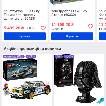
Конструктор LEGO City
Конструктор LEGO City
Конс
Трамвай та вокзал у
Лікарня (60330)
Харт
центрі міста (60423)
кухн
11 199,20
11 
₴
5 499,20
₴
7 856 ₴
13 999 ₴
14 99
Купити
Купити
Акційні пропозиції та новинки
новинка 2026
–33%
Топ
–30%