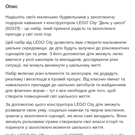
Опис
Надішліть своїх маленьких будівельників у захоплюючу
подорож навчання з конструктором LEGO City "День у школі"
(60329) - це набір, який принесе радість та захоплюючі
пригоди у світ їхніх ігор.
Цей набір від LEGO City дозволить вам створити мальовниче
шкільне середовище, де діти будуть залучені до різноманітних
сценаріїв гри та уяви. З його допомогою діти зможуть легко
вжитися у ролі школярів та викладачів, досліджуючи різні
ситуації, які можуть виникнути у шкільному житті.
Набір включає різні елементи та аксесуари, які додадуть
реалізму і веселощів в ігровий процес. Від класних кімнат та
навчального приладдя до шкільних автобусів та майданчиків
для фізичних вправ – тут є все необхідне для того, щоб
створити повноцінний світ шкільного життя.
За допомогою цього конструктора LEGO City діти зможуть
розвивати свою уяву, соціальні навички та творче мислення,
граючи у захоплюючі сценарії, які вони самі вигадають. Вони
зможуть рольовими іграми створювати свої власні історії та
поринати у захоплюючі моменти шкільного життя.