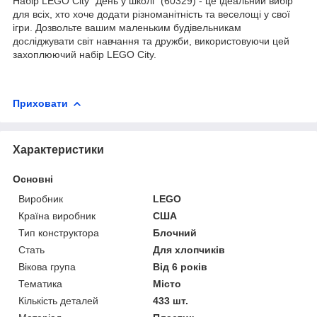
Набір LEGO City "День у школі" (60329) - це ідеальний вибір
для всіх, хто хоче додати різноманітність та веселощі у свої
ігри. Дозвольте вашим маленьким будівельникам
досліджувати світ навчання та дружби, використовуючи цей
захоплюючий набір LEGO City.
Приховати
Характеристики
Основні
Виробник
LEGO
Країна виробник
США
Тип конструктора
Блочний
Стать
Для хлопчиків
Вікова група
Від 6 років
Тематика
Місто
Кількість деталей
433 шт.