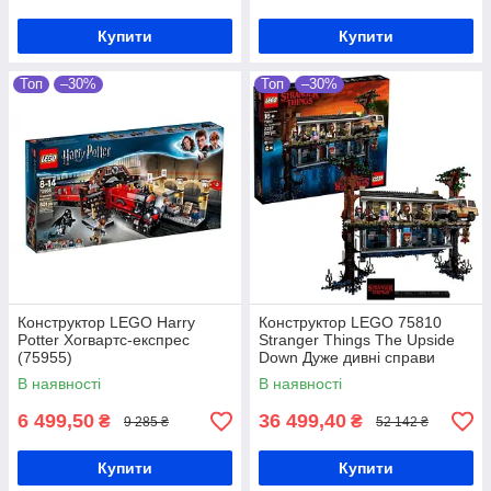
Купити
Купити
Топ
–30%
Топ
–30%
Конструктор LEGO Harry
Конструктор LEGO 75810
Potter Хогвартс-експрес
Stranger Things The Upside
(75955)
Down Дуже дивні справи
Догори дригом
В наявності
В наявності
6 499,50
36 499,40
₴
₴
9 285 ₴
52 142 ₴
Купити
Купити