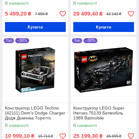
В наявності
В наявності
5 499,20
29 499,40
₴
₴
7 856 ₴
42 142 ₴
Купити
Купити
Топ
–30%
Топ
–30%
Конструктор LEGO Technic
Конструктор LEGO Super
(42111) Dom's Dodge Charger
Heroes 76139 Бетмобіль
Додж Домініка Торетто
1989 Batmobile
В наявності
В наявності
10 999,10
25 199,30
₴
₴
15 713 ₴
35 999 ₴