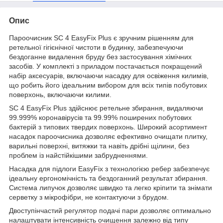
Опис
Пароочисник SC 4 EasyFix Plus є зручним рішенням для
ретельної гігієнічної чистоти в будинку, забезпечуючи
бездоганне видалення бруду без застосування хімічних
засобів. У комплекті з приладом постачається покращений
набір аксесуарів, включаючи насадку для освіження килимів,
що робить його ідеальним вибором для всіх типів побутових
поверхонь, включаючи килими.
SC 4 EasyFix Plus здійснює ретельне збирання, видаляючи
99.999% коронавірусів та 99.99% поширених побутових
бактерій з типових твердих поверхонь. Широкий асортимент
насадок пароочисника дозволяє ефективно очищати плитку,
варильні поверхні, витяжки та навіть дрібні щілини, без
проблем із найстійкішими забрудненнями.
Насадка для підлоги EasyFix з технологією ребер забезпечує
ідеальну ергономічність та бездоганний результат збирання.
Система липучок дозволяє швидко та легко кріпити та знімати
серветку з мікрофібри, не контактуючи з брудом.
Двоступінчастий регулятор подачі пари дозволяє оптимально
налаштувати інтенсивність очищення залежно від типу