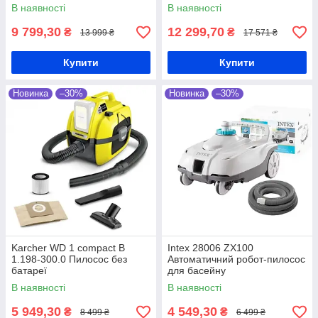
В наявності
В наявності
9 799,30
12 299,70
₴
₴
13 999 ₴
17 571 ₴
Купити
Купити
Новинка
–30%
Новинка
–30%
Karcher WD 1 compact B
Intex 28006 ZX100
1.198-300.0 Пилосос без
Автоматичний робот-пилосос
батареї
для басейну
В наявності
В наявності
5 949,30
4 549,30
₴
₴
8 499 ₴
6 499 ₴