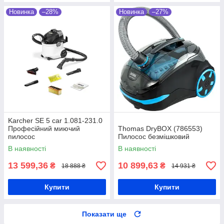
Новинка
–28%
Новинка
–27%
Karcher SE 5 car 1.081-231.0
Професійний миючий
Thomas DryBOX (786553)
пилосос
Пилосос безмішковий
В наявності
В наявності
13 599,36
10 899,63
₴
₴
18 888 ₴
14 931 ₴
Купити
Купити
Показати ще