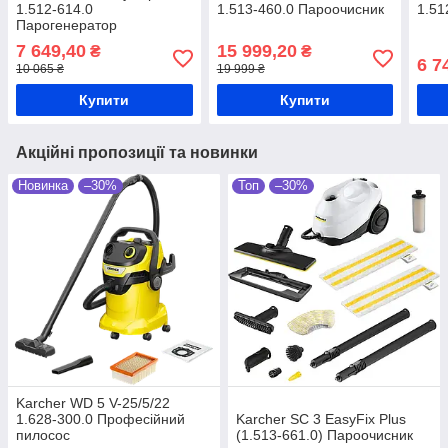
1.512-614.0
1.513-460.0 Пароочисник
1.51
Парогенератор
7 649,40
15 999,20
₴
₴
6 7
10 065 ₴
19 999 ₴
Купити
Купити
Акційні пропозиції та новинки
Новинка
–30%
Топ
–30%
Karcher WD 5 V-25/5/22
1.628-300.0 Професійний
Karcher SC 3 EasyFix Plus
пилосос
(1.513-661.0) Пароочисник