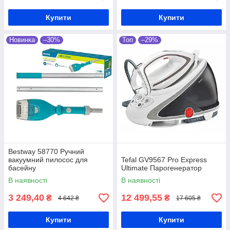
Купити
Купити
Новинка
–30%
Топ
–29%
Bestway 58770 Ручний
вакуумний пилосос для
Tefal GV9567 Pro Express
басейну
Ultimate Парогенератор
В наявності
В наявності
3 249,40
12 499,55
₴
₴
4 642 ₴
17 605 ₴
Купити
Купити