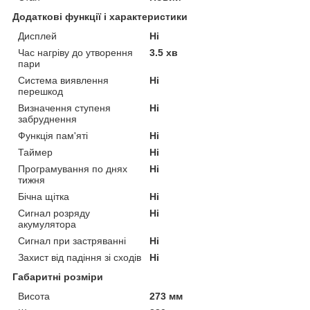
Додаткові функції і характеристики
Дисплей
Ні
Час нагріву до утворення
3.5 хв
пари
Система виявлення
Ні
перешкод
Визначення ступеня
Ні
забруднення
Функція пам'яті
Ні
Таймер
Ні
Програмування по днях
Ні
тижня
Бічна щітка
Ні
Сигнал розряду
Ні
акумулятора
Сигнал при застряванні
Ні
Захист від падіння зі сходів
Ні
Габаритні розміри
Висота
273 мм