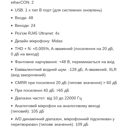
etherCON: 2
USB: 1 x тип B порт (для системних оновлень)
Входи: 48
Виходи: 24
Роз'єм RJ45 Ultranet: 4x
Дизайн мікрофону: Midas
THD + N: <0,005%, A-зважений (посилення на 20 дБ,
0 дБ на виході)
Фантомне харчування: +48 В, перемикається на вхід
Еквівалентний вхідний шум: -128 дБ, A-зважений, XLR
(вхід закорочений)
CMRR при посиленні 20 дБ (типове значення):> 60 дБ
При посиленні 40 дБ: >65 дБ
Діапазон частот: від 10 до 22000 Гц
Аналоговий мікрофон на аналоговому виході
(типовий): 105 дБ
A/D динамічний діапазон, мікрофонний підсилювач у
перетворювач (типове значення): 109 дБ