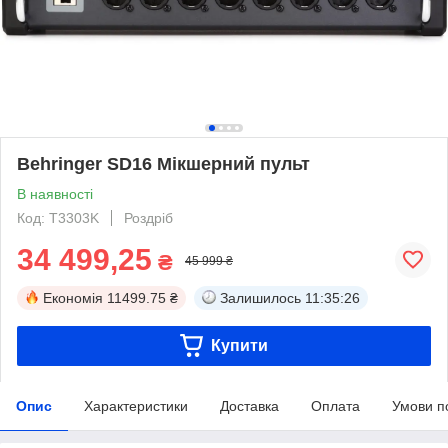
Behringer SD16 Мікшерний пульт
В наявності
Код: T3303K
Роздріб
34 499,25
₴
45 999 ₴
Економія
11499.75 ₴
Залишилось
11:35:25
Купити
Опис
Характеристики
Доставка
Оплата
Умови п