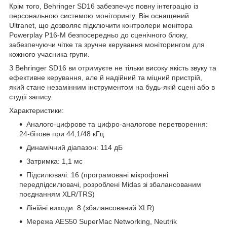
Крім того, Behringer SD16 забезпечує повну інтеграцію із
персональною системою моніторингу. Він оснащений
Ultranet, що дозволяє підключити контролери монітора
Powerplay P16-M безпосередньо до сценічного блоку,
забезпечуючи чітке та зручне керування моніторингом для
кожного учасника групи.
З Behringer SD16 ви отримуєте не тільки високу якість звуку та
ефективне керування, але й надійний та міцний пристрій,
який стане незамінним інструментом на будь-якій сцені або в
студії запису.
Характеристики:
Аналого-цифрове та цифро-аналогове перетворення:
24-бітове при 44,1/48 кГц
Динамічний діапазон: 114 дБ
Затримка: 1,1 мс
Підсилювачі: 16 (програмовані мікрофонні
передпідсилювачі, розроблені Midas зі збалансованим
поєднанням XLR/TRS)
Лінійні виходи: 8 (збалансований XLR)
Мережа AES50 SuperMac Networking, Neutrik