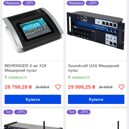
Новинка
–28%
Новинка
–25%
BEHRINGER X-air X18
Soundcraft Ui16 Мікшерний
Мікшерний пульт
пульт
В наявності
В наявності
28 799,28
29 999,25
₴
₴
39 999 ₴
39 999 ₴
Купити
Купити
Топ
–25%
Топ
–25%