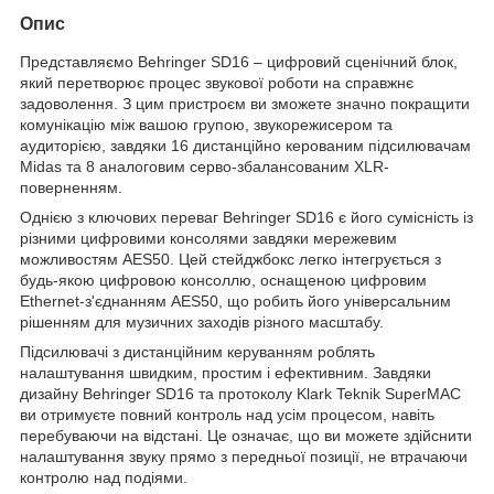
Опис
Представляємо Behringer SD16 – цифровий сценічний блок,
який перетворює процес звукової роботи на справжнє
задоволення. З цим пристроєм ви зможете значно покращити
комунікацію між вашою групою, звукорежисером та
аудиторією, завдяки 16 дистанційно керованим підсилювачам
Midas та 8 аналоговим серво-збалансованим XLR-
поверненням.
Однією з ключових переваг Behringer SD16 є його сумісність із
різними цифровими консолями завдяки мережевим
можливостям AES50. Цей стейджбокс легко інтегрується з
будь-якою цифровою консоллю, оснащеною цифровим
Ethernet-з'єднанням AES50, що робить його універсальним
рішенням для музичних заходів різного масштабу.
Підсилювачі з дистанційним керуванням роблять
налаштування швидким, простим і ефективним. Завдяки
дизайну Behringer SD16 та протоколу Klark Teknik SuperMAC
ви отримуєте повний контроль над усім процесом, навіть
перебуваючи на відстані. Це означає, що ви можете здійснити
налаштування звуку прямо з передньої позиції, не втрачаючи
контролю над подіями.