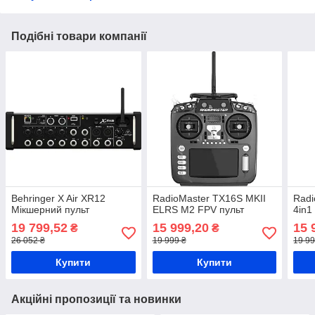
Подібні товари компанії
Behringer X Air XR12
RadioMaster TX16S MKII
Radi
Мікшерний пульт
ELRS M2 FPV пульт
4in1
19 799,52
15 999,20
15 
₴
₴
26 052 ₴
19 999 ₴
19 99
Купити
Купити
Акційні пропозиції та новинки