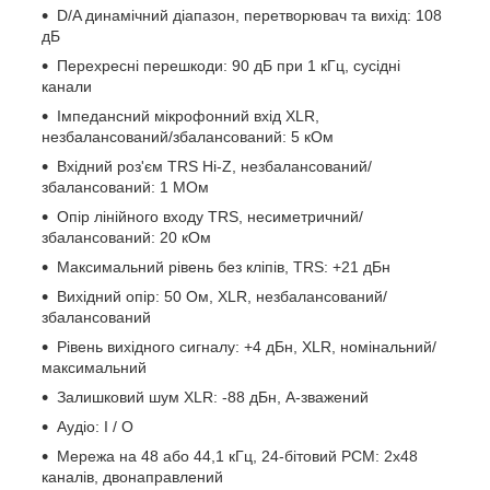
D/A динамічний діапазон, перетворювач та вихід: 108
дБ
Перехресні перешкоди: 90 дБ при 1 кГц, сусідні
канали
Імпедансний мікрофонний вхід XLR,
незбалансований/збалансований: 5 кОм
Вхідний роз'єм TRS Hi-Z, незбалансований/
збалансований: 1 МОм
Опір лінійного входу TRS, несиметричний/
збалансований: 20 кОм
Максимальний рівень без кліпів, TRS: +21 дБн
Вихідний опір: 50 Ом, XLR, незбалансований/
збалансований
Рівень вихідного сигналу: +4 дБн, XLR, номінальний/
максимальний
Залишковий шум XLR: -88 дБн, A-зважений
Аудіо: I / O
Мережа на 48 або 44,1 кГц, 24-бітовий PCM: 2x48
каналів, двонаправлений