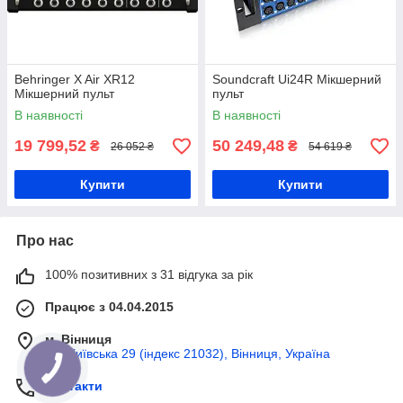
Behringer X Air XR12
Soundcraft Ui24R Мікшерний
Мікшерний пульт
пульт
В наявності
В наявності
19 799,52
50 249,48
₴
₴
26 052 ₴
54 619 ₴
Купити
Купити
Про нас
100% позитивних з 31 відгука за рік
Працює з 04.04.2015
м. Вінниця
вул Київська 29 (індекс 21032), Вінниця, Україна
Контакти