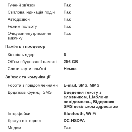
Гучний зв'язок
Так
Світлова індикація подій
Так
Автодозвон
Так
Режим польоту
Так
Очікування/утримання
Так
виклику
Пам'ять і процесор
Кількість ядер
6
Об'єм вбудованої пам'яті
256 GB
Слоти карти пам'яті
Немає
Зв'язок та комунікації
Робота з повідомленнями
E-mail, SMS, MMS
Додаткові функції SMS
Введення тексту зі
словником, Шаблони
повідомлень, Відправка
SMS декільком адресатам
Інтерфейси
Bluetooth, Wi-Fi
Доступ в інтернет
DC-HSDPA
Модем
Так