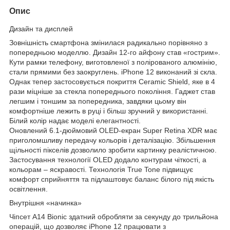
Опис
Дизайн та дисплей
Зовнішність смартфона змінилася радикально порівняно з
попередньою моделлю. Дизайн 12-го айфону став «гострим».
Кути рамки телефону, виготовленої з полірованого алюмінію,
стали прямими без заокруглень. iPhone 12 виконаний зі скла.
Однак тепер застосовується покриття Ceramic Shield, яке в 4
рази міцніше за стекла попереднього покоління. Гаджет став
легшим і тоншим за попередника, завдяки цьому він
комфортніше лежить в руці і більш зручний у використанні.
Білий колір надає моделі елегантності.
Оновлений 6.1-дюймовий OLED-екран Super Retina XDR має
приголомшливу передачу кольорів і деталізацію. Збільшення
щільності пікселів дозволило зробити картинку реалістичною.
Застосування технології OLED додало контурам чіткості, а
кольорам – яскравості. Технологія True Tone підвищує
комфорт сприйняття та підлаштовує баланс білого під якість
освітлення.
Внутрішня «начинка»
Чіпсет A14 Bionic здатний обробляти за секунду до трильйона
операцій, що дозволяє iPhone 12 працювати з