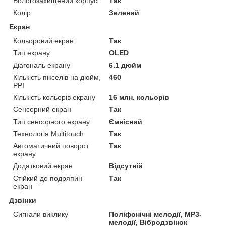
Вологозахищений корпус
Так
Колір
Зелений
Екран
Кольоровий екран
Так
Тип екрану
OLED
Діагональ екрану
6.1 дюйм
Кількість пікселів на дюйм,
460
PPI
Кількість кольорів екрану
16 млн. кольорів
Сенсорний екран
Так
Тип сенсорного екрану
Ємнісний
Технологія Multitouch
Так
Автоматичний поворот
Так
екрану
Додатковий екран
Відсутній
Стійкий до подряпин
Так
екран
Дзвінки
Сигнали виклику
Поліфонічні мелодії, MP3-
мелодії, Вібродзвінок