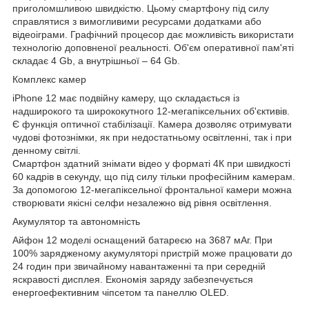
приголомшливою швидкістю. Цьому смартфону під силу
справлятися з вимогливими ресурсами додатками або
відеоіграми. Графічний процесор дає можливість використати
технологію доповненої реальності. Об'єм оперативної пам'яті
складає 4 Gb, а внутрішньої – 64 Gb.
Комплекс камер
iPhone 12 має подвійну камеру, що складається із
надширокого та ширококутного 12-мегапіксельних об'єктивів.
Є функція оптичної стабілізації. Камера дозволяє отримувати
чудові фотознімки, як при недостатньому освітленні, так і при
денному світлі.
Смартфон здатний знімати відео у форматі 4К при швидкості
60 кадрів в секунду, що під силу тільки професійним камерам.
За допомогою 12-мегапіксельної фронтальної камери можна
створювати якісні селфи незалежно від рівня освітлення.
Акумулятор та автономність
Айфон 12 моделі оснащений батареєю на 3687 мАг. При
100% зарядженому акумуляторі пристрій може працювати до
24 годин при звичайному навантаженні та при середній
яскравості дисплея. Економія заряду забезпечується
енергоефективним чіпсетом та панеллю OLED.