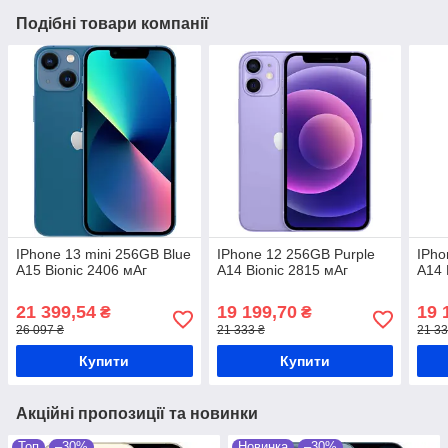
Подібні товари компанії
IPhone 13 mini 256GB Blue
IPhone 12 256GB Purple
IPho
A15 Bionic 2406 мАг
A14 Bionic 2815 мАг
A14 
21 399,54
19 199,70
19 
₴
₴
26 097 ₴
21 333 ₴
21 33
Купити
Купити
Акційні пропозиції та новинки
Топ
–30%
Новинка
–30%