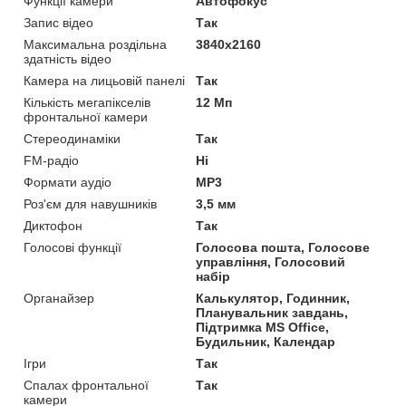
Функції камери
Автофокус
Запис відео
Так
Максимальна роздільна
3840x2160
здатність відео
Камера на лицьовій панелі
Так
Кількість мегапікселів
12 Мп
фронтальної камери
Стереодинаміки
Так
FM-радіо
Ні
Формати аудіо
MP3
Роз'єм для навушників
3,5 мм
Диктофон
Так
Голосові функції
Голосова пошта, Голосове
управління, Голосовий
набір
Органайзер
Калькулятор, Годинник,
Планувальник завдань,
Підтримка MS Office,
Будильник, Календар
Ігри
Так
Спалах фронтальної
Так
камери