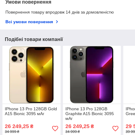
Умови повернення
Повернення товару впродовж 14 днів за домовленістю
Всі умови повернення
Подібні товари компанії
IPhone 13 Pro 128GB Gold
IPhone 13 Pro 128GB
IPho
A15 Bionic 3095 мАг
Graphite A15 Bionic 3095
Gree
мАг
26 249,25
26 249,25
29 
₴
₴
34 999 ₴
34 999 ₴
39 99