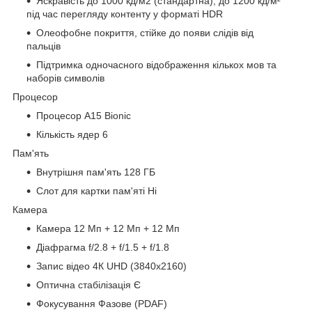
Яскравість до 1000 кд/м2 (стандартна); до 1200 кд/м²
під час перегляду контенту у форматі HDR
Олеофобне покриття, стійке до появи слідів від
пальців
Підтримка одночасного відображення кількох мов та
наборів символів
Процесор
Процесор A15 Bionic
Кількість ядер 6
Пам'ять
Внутрішня пам'ять 128 ГБ
Слот для картки пам'яті Ні
Камера
Камера 12 Мп + 12 Мп + 12 Мп
Діафрагма f/2.8 + f/1.5 + f/1.8
Запис відео 4К UHD (3840x2160)
Оптична стабілізація Є
Фокусування Фазове (PDAF)