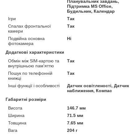
Планувальник завдань,
Підтримка MS Office,
Будильник, Календар
Ігри
Так
Спалах фронтальної
Так
камери
Подвійна основна
Ні
фотокамера
Додаткові характеристики
Обмін між SIM-картою та
Так
внутрішньою пам'яттю
Пошук по телефонній
Так
книжці
Інші функції і особливості
Датчик освітленості, Датчик
наближення, Компас
Габаритні розміри
Висота
146.7 мм
Ширина
71.5 мм
Товщина
7.65 мм
Вага
204 г