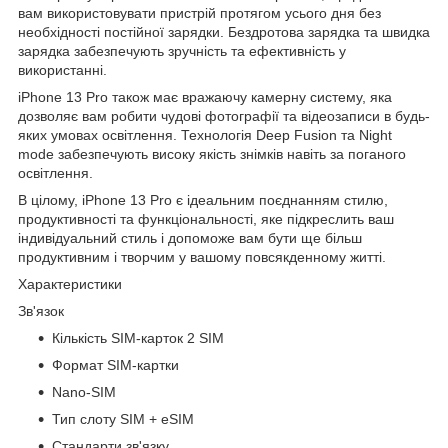
вам використовувати пристрій протягом усього дня без
необхідності постійної зарядки. Бездротова зарядка та швидка
зарядка забезпечують зручність та ефективність у
використанні.
iPhone 13 Pro також має вражаючу камерну систему, яка
дозволяє вам робити чудові фотографії та відеозаписи в будь-
яких умовах освітлення. Технологія Deep Fusion та Night
mode забезпечують високу якість знімків навіть за поганого
освітлення.
В цілому, iPhone 13 Pro є ідеальним поєднанням стилю,
продуктивності та функціональності, яке підкреслить ваш
індивідуальний стиль і допоможе вам бути ще більш
продуктивним і творчим у вашому повсякденному житті.
Характеристики
Зв'язок
Кількість SIM-карток 2 SIM
Формат SIM-картки
Nano-SIM
Тип слоту SIM + eSIM
Стандарти зв'язку