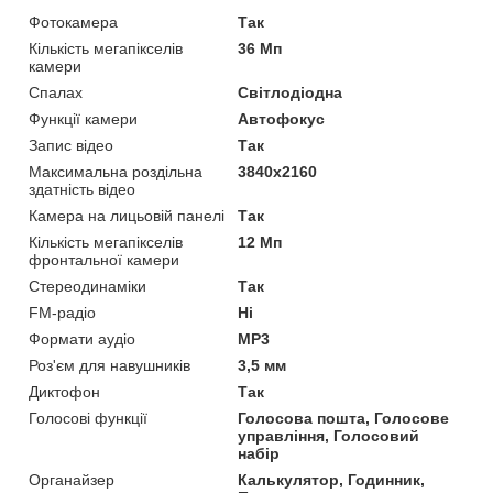
Фотокамера
Так
Кількість мегапікселів
36 Мп
камери
Спалах
Світлодіодна
Функції камери
Автофокус
Запис відео
Так
Максимальна роздільна
3840x2160
здатність відео
Камера на лицьовій панелі
Так
Кількість мегапікселів
12 Мп
фронтальної камери
Стереодинаміки
Так
FM-радіо
Ні
Формати аудіо
MP3
Роз'єм для навушників
3,5 мм
Диктофон
Так
Голосові функції
Голосова пошта, Голосове
управління, Голосовий
набір
Органайзер
Калькулятор, Годинник,