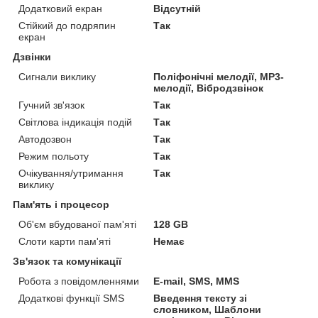
Додатковий екран
Відсутній
Стійкий до подряпин
Так
екран
Дзвінки
Сигнали виклику
Поліфонічні мелодії, MP3-
мелодії, Вібродзвінок
Гучний зв'язок
Так
Світлова індикація подій
Так
Автодозвон
Так
Режим польоту
Так
Очікування/утримання
Так
виклику
Пам'ять і процесор
Об'єм вбудованої пам'яті
128 GB
Слоти карти пам'яті
Немає
Зв'язок та комунікації
Робота з повідомленнями
E-mail, SMS, MMS
Додаткові функції SMS
Введення тексту зі
словником, Шаблони