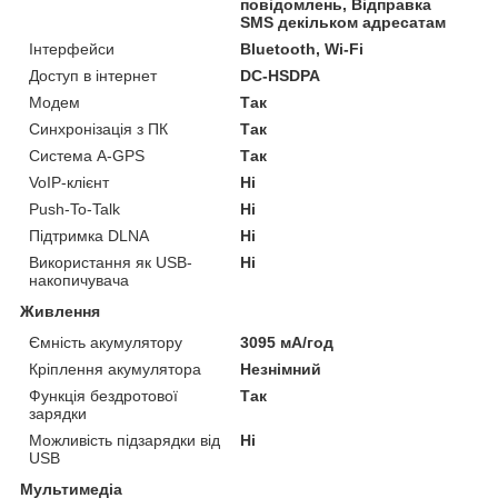
повідомлень, Відправка
SMS декільком адресатам
Інтерфейси
Bluetooth, Wi-Fi
Доступ в інтернет
DC-HSDPA
Модем
Так
Синхронізація з ПК
Так
Система A-GPS
Так
VoIP-клієнт
Ні
Push-To-Talk
Ні
Підтримка DLNA
Ні
Використання як USB-
Ні
накопичувача
Живлення
Ємність акумулятору
3095 мА/год
Кріплення акумулятора
Незнімний
Функція бездротової
Так
зарядки
Можливість підзарядки від
Ні
USB
Мультимедіа