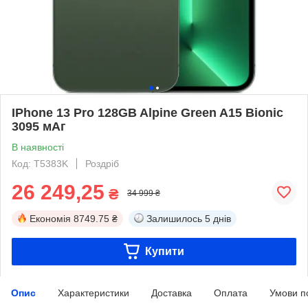
IPhone 13 Pro 128GB Alpine Green A15 Bionic
3095 мАг
В наявності
Код: T5383K
Роздріб
26 249,25
₴
34 999 ₴
Економія
8749.75 ₴
Залишилось
5 днів
Купити
Опис
Характеристики
Доставка
Оплата
Умови п