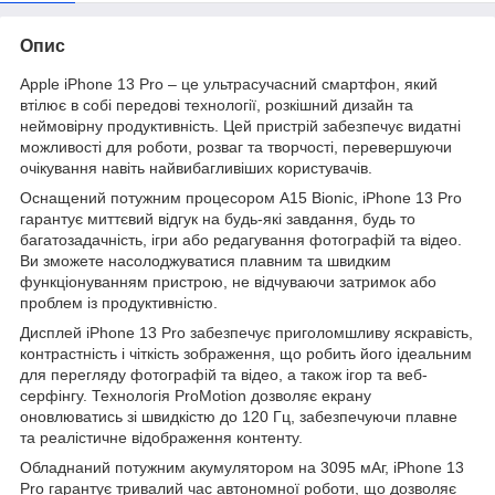
Опис
Apple iPhone 13 Pro – це ультрасучасний смартфон, який
втілює в собі передові технології, розкішний дизайн та
неймовірну продуктивність. Цей пристрій забезпечує видатні
можливості для роботи, розваг та творчості, перевершуючи
очікування навіть найвибагливіших користувачів.
Оснащений потужним процесором A15 Bionic, iPhone 13 Pro
гарантує миттєвий відгук на будь-які завдання, будь то
багатозадачність, ігри або редагування фотографій та відео.
Ви зможете насолоджуватися плавним та швидким
функціонуванням пристрою, не відчуваючи затримок або
проблем із продуктивністю.
Дисплей iPhone 13 Pro забезпечує приголомшливу яскравість,
контрастність і чіткість зображення, що робить його ідеальним
для перегляду фотографій та відео, а також ігор та веб-
серфінгу. Технологія ProMotion дозволяє екрану
оновлюватись зі швидкістю до 120 Гц, забезпечуючи плавне
та реалістичне відображення контенту.
Обладнаний потужним акумулятором на 3095 мАг, iPhone 13
Pro гарантує тривалий час автономної роботи, що дозволяє