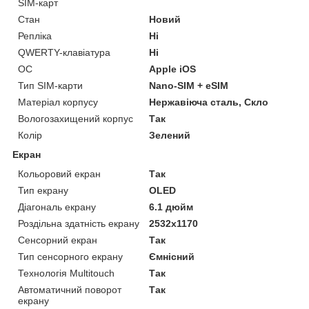
SIM-карт
Стан
Новий
Репліка
Ні
QWERTY-клавіатура
Ні
ОС
Apple iOS
Тип SIM-карти
Nano-SIM + eSIM
Матеріал корпусу
Нержавіюча сталь, Скло
Вологозахищений корпус
Так
Колір
Зелений
Екран
Кольоровий екран
Так
Тип екрану
OLED
Діагональ екрану
6.1 дюйм
Роздільна здатність екрану
2532x1170
Сенсорний екран
Так
Тип сенсорного екрану
Ємнісний
Технологія Multitouch
Так
Автоматичний поворот
Так
екрану