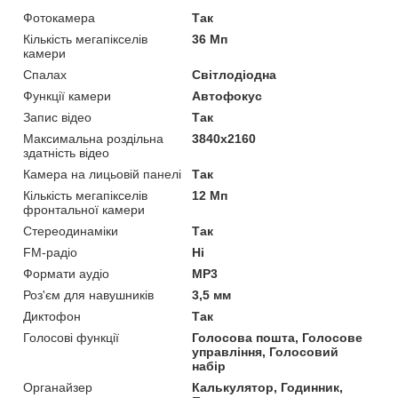
Фотокамера
Так
Кількість мегапікселів
36 Мп
камери
Спалах
Світлодіодна
Функції камери
Автофокус
Запис відео
Так
Максимальна роздільна
3840x2160
здатність відео
Камера на лицьовій панелі
Так
Кількість мегапікселів
12 Мп
фронтальної камери
Стереодинаміки
Так
FM-радіо
Ні
Формати аудіо
MP3
Роз'єм для навушників
3,5 мм
Диктофон
Так
Голосові функції
Голосова пошта, Голосове
управління, Голосовий
набір
Органайзер
Калькулятор, Годинник,