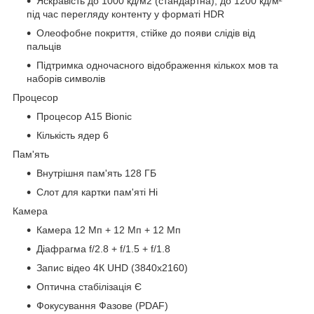
Яскравість до 1000 кд/м2 (стандартна); до 1200 кд/м²
під час перегляду контенту у форматі HDR
Олеофобне покриття, стійке до появи слідів від
пальців
Підтримка одночасного відображення кількох мов та
наборів символів
Процесор
Процесор A15 Bionic
Кількість ядер 6
Пам'ять
Внутрішня пам'ять 128 ГБ
Слот для картки пам'яті Ні
Камера
Камера 12 Мп + 12 Мп + 12 Мп
Діафрагма f/2.8 + f/1.5 + f/1.8
Запис відео 4К UHD (3840x2160)
Оптична стабілізація Є
Фокусування Фазове (PDAF)