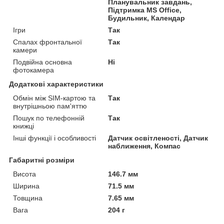
Планувальник завдань,
Підтримка MS Office,
Будильник, Календар
Ігри
Так
Спалах фронтальної
Так
камери
Подвійна основна
Ні
фотокамера
Додаткові характеристики
Обмін між SIM-картою та
Так
внутрішньою пам'яттю
Пошук по телефонній
Так
книжці
Інші функції і особливості
Датчик освітленості, Датчик
наближення, Компас
Габаритні розміри
Висота
146.7 мм
Ширина
71.5 мм
Товщина
7.65 мм
Вага
204 г