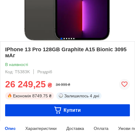
IPhone 13 Pro 128GB Graphite A15 Bionic 3095
мАг
В наявності
Код: T5383K
Роздріб
26 249,25
₴
34 999 ₴
Економія
8749.75 ₴
Залишилось
4 дні
Купити
Опис
Характеристики
Доставка
Оплата
Умови п