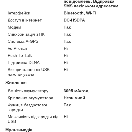
повідомлень, Відправка
SMS декільком адресатам
Інтерфейси
Bluetooth, Wi-Fi
Доступ в інтернет
DC-HSDPA
Модем
Так
Синхронізація з ПК
Так
Система A-GPS
Так
VoIP-клієнт
Ні
Push-To-Talk
Ні
Підтримка DLNA
Ні
Використання як USB-
Ні
накопичувача
Живлення
Ємність акумулятору
3095 мА/год
Кріплення акумулятора
Незнімний
Функція бездротової
Так
зарядки
Можливість підзарядки від
Ні
USB
Мультимедіа