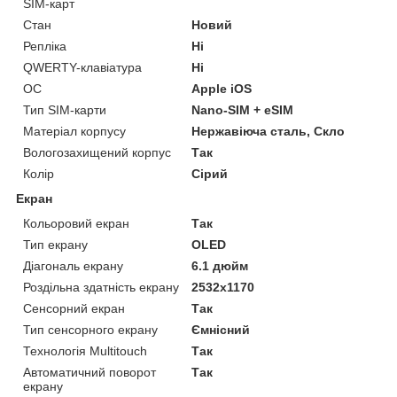
SIM-карт
Стан
Новий
Репліка
Ні
QWERTY-клавіатура
Ні
ОС
Apple iOS
Тип SIM-карти
Nano-SIM + eSIM
Матеріал корпусу
Нержавіюча сталь, Скло
Вологозахищений корпус
Так
Колір
Сірий
Екран
Кольоровий екран
Так
Тип екрану
OLED
Діагональ екрану
6.1 дюйм
Роздільна здатність екрану
2532x1170
Сенсорний екран
Так
Тип сенсорного екрану
Ємнісний
Технологія Multitouch
Так
Автоматичний поворот
Так
екрану