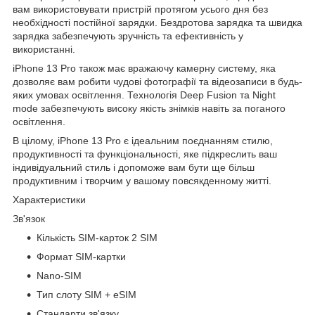
вам використовувати пристрій протягом усього дня без
необхідності постійної зарядки. Бездротова зарядка та швидка
зарядка забезпечують зручність та ефективність у
використанні.
iPhone 13 Pro також має вражаючу камерну систему, яка
дозволяє вам робити чудові фотографії та відеозаписи в будь-
яких умовах освітлення. Технологія Deep Fusion та Night
mode забезпечують високу якість знімків навіть за поганого
освітлення.
В цілому, iPhone 13 Pro є ідеальним поєднанням стилю,
продуктивності та функціональності, яке підкреслить ваш
індивідуальний стиль і допоможе вам бути ще більш
продуктивним і творчим у вашому повсякденному житті.
Характеристики
Зв'язок
Кількість SIM-карток 2 SIM
Формат SIM-картки
Nano-SIM
Тип слоту SIM + eSIM
Стандарти зв'язку