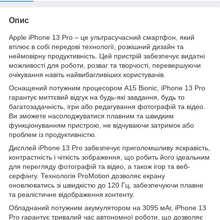
Опис
Apple iPhone 13 Pro – це ультрасучасний смартфон, який
втілює в собі передові технології, розкішний дизайн та
неймовірну продуктивність. Цей пристрій забезпечує видатні
можливості для роботи, розваг та творчості, перевершуючи
очікування навіть найвибагливіших користувачів.
Оснащений потужним процесором A15 Bionic, iPhone 13 Pro
гарантує миттєвий відгук на будь-які завдання, будь то
багатозадачність, ігри або редагування фотографій та відео.
Ви зможете насолоджуватися плавним та швидким
функціонуванням пристрою, не відчуваючи затримок або
проблем із продуктивністю.
Дисплей iPhone 13 Pro забезпечує приголомшливу яскравість,
контрастність і чіткість зображення, що робить його ідеальним
для перегляду фотографій та відео, а також ігор та веб-
серфінгу. Технологія ProMotion дозволяє екрану
оновлюватись зі швидкістю до 120 Гц, забезпечуючи плавне
та реалістичне відображення контенту.
Обладнаний потужним акумулятором на 3095 мАг, iPhone 13
Pro гарантує тривалий час автономної роботи, що дозволяє