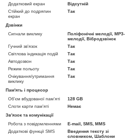
Додатковий екран
Відсутній
Стійкий до подряпин
Так
екран
Дзвінки
Сигнали виклику
Поліфонічні мелодії, MP3-
мелодії, Вібродзвінок
Гучний зв'язок
Так
Світлова індикація подій
Так
Автодозвон
Так
Режим польоту
Так
Очікування/утримання
Так
виклику
Пам'ять і процесор
Об'єм вбудованої пам'яті
128 GB
Слоти карти пам'яті
Немає
Зв'язок та комунікації
Робота з повідомленнями
E-mail, SMS, MMS
Додаткові функції SMS
Введення тексту зі
словником, Шаблони