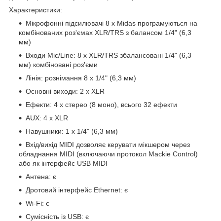
Характеристики:
Мікрофонні підсилювачі 8 x Midas програмуються на
комбінованих роз'ємах XLR/TRS з балансом 1/4" (6,3
мм)
Входи Mic/Line: 8 x XLR/TRS збалансовані 1/4" (6,3
мм) комбіновані роз'єми
Лінія: рознімання 8 x 1/4" (6,3 мм)
Основні виходи: 2 x XLR
Ефекти: 4 x стерео (8 моно), всього 32 ефекти
AUX: 4 x XLR
Навушники: 1 x 1/4" (6,3 мм)
Вхід/вихід MIDI дозволяє керувати мікшером через
обладнання MIDI (включаючи протокол Mackie Control)
або як інтерфейс USB MIDI
Антена: є
Дротовий інтерфейс Ethernet: є
Wi-Fi: є
Сумісність із USB: є