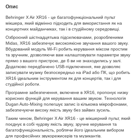
Опис
Behringer X Air XR16 - це багатофункціональний пульт
мікшера, який відмінно підходить для використання як на
концертних майданчиках, так і в студійному середовищі.
Озброєний шістнадцятьма підсилювачами, розробленими
Midas, XR16 забезпечує високоякісне звучання вашого звуку.
Вбудований модуль Wi-Fi робить керування міксом простим
та зручним, дозволяючи вам налаштовувати параметри звуку
прямо з вашого пристрою, де б ви не знаходились у залі.
Додатково передбачено USB-підключення, яке дозволяє
записувати музику безпосередньо на iPad або ПК, що робить
XR16 ідеальним інструментом як для концертів, так і для
студійної роботи.
Програмне забезпечення, включене в XR16, пропонує низку
корисних функцій для керування вашим звуком. Технологія
Dugan Auto-Mixing полегшує запис із кількома мікрофонами,
забезпечуючи високу якість звуку без зайвих зусиль.
Таким чином, Behringer X Air XR16 - це мікшерний пульт, який
поєднує в собі чудову якість звуку, зручне керування та
багатофункціональність, роблячи його ідеальним вибором
для професійних звукорежисерів та музикантів.