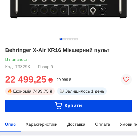
Behringer X-Air XR16 Мікшерний пульт
В наявності
Код: T3329K
Роздріб
22 499,25
₴
29 999 ₴
Економія
7499.75 ₴
Залишилось
1 день
Купити
Опис
Характеристики
Доставка
Оплата
Умови п