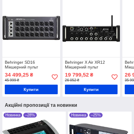
Behringer SD16
Behringer X Air XR12
Behr
Мікшерний пульт
Мікшерний пульт
Мікш
34 499,25
19 799,52
26 
₴
₴
45 999 ₴
26 052 ₴
35 99
Купити
Купити
Акційні пропозиції та новинки
Новинка
–28%
Новинка
–25%