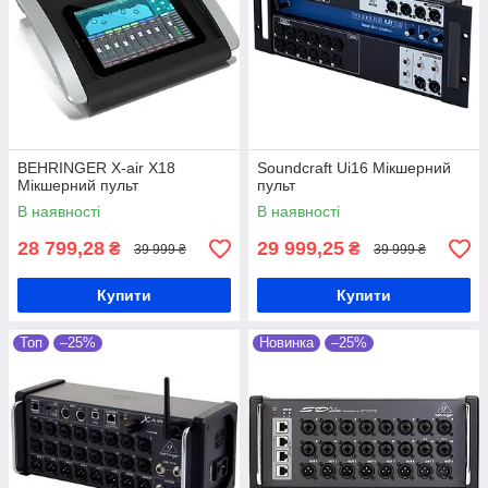
BEHRINGER X-air X18
Soundcraft Ui16 Мікшерний
Мікшерний пульт
пульт
В наявності
В наявності
28 799,28
29 999,25
₴
₴
39 999 ₴
39 999 ₴
Купити
Купити
Топ
–25%
Новинка
–25%