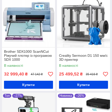
Brother SDX1000 ScanNCut
Ріжучий плотер із програмою
Creality Sermoon D1 150 мм/с
SDX 1000
3D принтер
В наявності
В наявності
32 999,40
25 499,52
₴
₴
47 142 ₴
35 416 ₴
Купити
Купити
Топ
–27%
Новинка
–26%