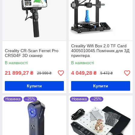
Creality Wifi Box 2.0 TF Card
Creality CR-Scan Ferret Pro
4005010045 Помічник для 3Д
CRS04F 3D сканер
принтера
В наявності
В наявності
21 899,27
4 049,28
₴
₴
29 999 ₴
5 472 ₴
Купити
Купити
Новинка
–25%
Новинка
–25%