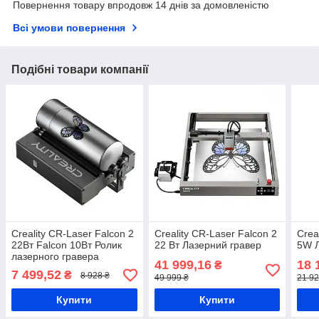
Повернення товару впродовж 14 днів за домовленістю
Всі умови повернення
Подібні товари компанії
Creality CR-Laser Falcon 2
Creality CR-Laser Falcon 2
Crea
22Вт Falcon 10Вт Ролик
22 Вт Лазерний гравер
5W Л
лазерного гравера
41 999,16
18 
₴
7 499,52
₴
8 928 ₴
49 999 ₴
21 92
Купити
Купити