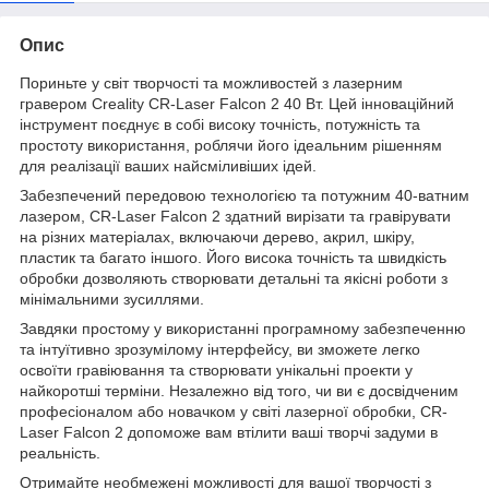
Опис
Пориньте у світ творчості та можливостей з лазерним
гравером Creality CR-Laser Falcon 2 40 Вт. Цей інноваційний
інструмент поєднує в собі високу точність, потужність та
простоту використання, роблячи його ідеальним рішенням
для реалізації ваших найсміливіших ідей.
Забезпечений передовою технологією та потужним 40-ватним
лазером, CR-Laser Falcon 2 здатний вирізати та гравірувати
на різних матеріалах, включаючи дерево, акрил, шкіру,
пластик та багато іншого. Його висока точність та швидкість
обробки дозволяють створювати детальні та якісні роботи з
мінімальними зусиллями.
Завдяки простому у використанні програмному забезпеченню
та інтуїтивно зрозумілому інтерфейсу, ви зможете легко
освоїти гравіювання та створювати унікальні проекти у
найкоротші терміни. Незалежно від того, чи ви є досвідченим
професіоналом або новачком у світі лазерної обробки, CR-
Laser Falcon 2 допоможе вам втілити ваші творчі задуми в
реальність.
Отримайте необмежені можливості для вашої творчості з