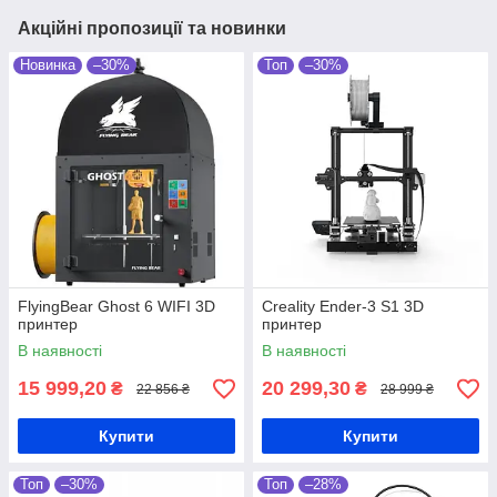
Акційні пропозиції та новинки
Новинка
–30%
Топ
–30%
FlyingBear Ghost 6 WIFI 3D
Creality Ender-3 S1 3D
принтер
принтер
В наявності
В наявності
15 999,20
20 299,30
₴
₴
22 856 ₴
28 999 ₴
Купити
Купити
Топ
–30%
Топ
–28%