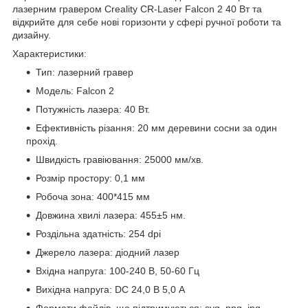
лазерним гравером Creality CR-Laser Falcon 2 40 Вт та
відкрийте для себе нові горизонти у сфері ручної роботи та
дизайну.
Характеристики:
Тип: лазерний гравер
Модель: Falcon 2
Потужність лазера: 40 Вт.
Ефективність різання: 20 мм деревини сосни за один
прохід.
Швидкість гравіювання: 25000 мм/хв.
Розмір простору: 0,1 мм
Робоча зона: 400*415 мм
Довжина хвилі лазера: 455±5 нм.
Роздільна здатність: 254 dpi
Джерело лазера: діодний лазер
Вхідна напруга: 100-240 В, 50-60 Гц
Вихідна напруга: DC 24,0 В 5,0 A
Формати файлів, що підтримуються: svg, png, jpg,