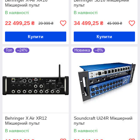
Behringer X-Air XR16
Behringer SD16 Мікшерний
Мікшерний пульт
пульт
В наявності
В наявності
22 499,25
34 499,25
₴
₴
29 999 ₴
45 999 ₴
Купити
Купити
Топ
–24%
Новинка
–8%
Behringer X Air XR12
Soundcraft Ui24R Мікшерний
Мікшерний пульт
пульт
В наявності
В наявності