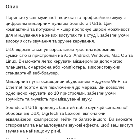
Опис
Пориньте у світ музичної творчості та професійного звуку із
цифровим мікшерним пультом Soundcraft Ui16. Цей
компактний та потужний мікшер пропонує широкі можливості
для мікшування на живих виступах та в студії, забезпечуючи
високу якість звучання та зручне керування.
Ui16 відрізняється універсальною крос-платформною
сумісністю із пристроями на iOS, Android, Windows, Mac OS та
Linux. Ви можете легко керувати мікшером за допомогою
планшета, смартфона або комп'ютера, використовуючи
стандартний веб-браузер.
Мікшерний пульт оснащений вбудованим модулем Wi-Fi та
Ethernet портом для підключення до мережі. Він дозволяє
одночасно керувати до 10 пристроями, забезпечуючи
зручність та гнучкість при мікшуванні звуку.
Soundcraft Ui16 пропонує багатий набір функцій сигнальної
обробки від DBX, DigiTech та Lexicon, включаючи
еквалайзери, компресори, гейти та багато іншого. Ви зможете
створювати та налаштовувати звукові ефекти, щоб ваш виступ
звучав на найвищому рівні.