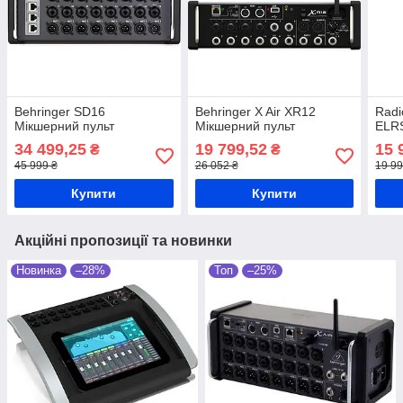
Behringer SD16
Behringer X Air XR12
Radi
Мікшерний пульт
Мікшерний пульт
ELRS
34 499,25
19 799,52
15 
₴
₴
45 999 ₴
26 052 ₴
19 99
Купити
Купити
Акційні пропозиції та новинки
Новинка
–28%
Топ
–25%