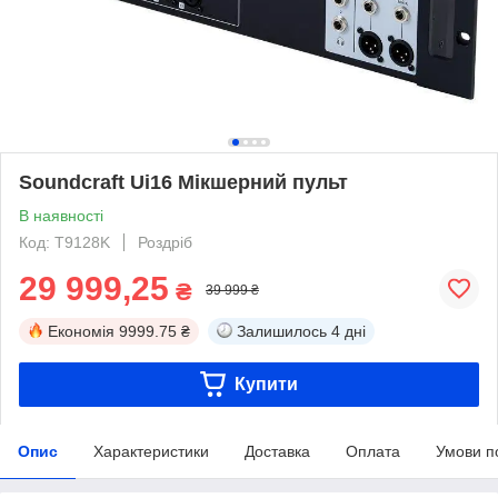
Soundcraft Ui16 Мікшерний пульт
В наявності
Код: T9128K
Роздріб
29 999,25
₴
39 999 ₴
Економія
9999.75 ₴
Залишилось
4 дні
Купити
Опис
Характеристики
Доставка
Оплата
Умови п