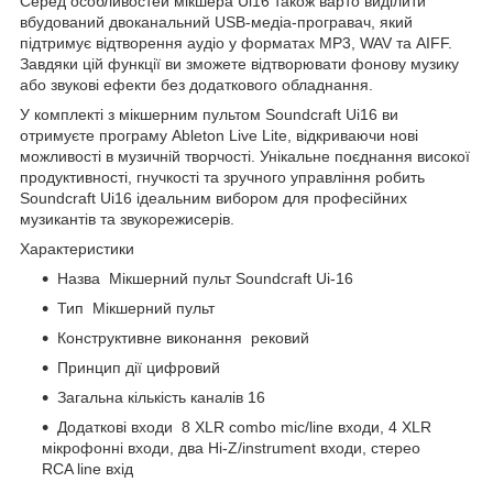
Серед особливостей мікшера Ui16 також варто виділити
вбудований двоканальний USB-медіа-програвач, який
підтримує відтворення аудіо у форматах MP3, WAV та AIFF.
Завдяки цій функції ви зможете відтворювати фонову музику
або звукові ефекти без додаткового обладнання.
У комплекті з мікшерним пультом Soundcraft Ui16 ви
отримуєте програму Ableton Live Lite, відкриваючи нові
можливості в музичній творчості. Унікальне поєднання високої
продуктивності, гнучкості та зручного управління робить
Soundcraft Ui16 ідеальним вибором для професійних
музикантів та звукорежисерів.
Характеристики
Назва Мікшерний пульт Soundcraft Ui-16
Тип Мікшерний пульт
Конструктивне виконання рековий
Принцип дії цифровий
Загальна кількість каналів 16
Додаткові входи 8 XLR combo mic/line входи, 4 XLR
мікрофонні входи, два Hi-Z/instrument входи, стерео
RCA line вхід