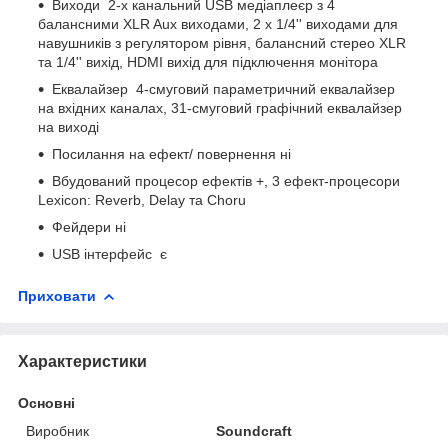
Виходи 2-х канальний USB медіаплеєр з 4
балансними XLR Aux виходами, 2 х 1/4'' виходами для
навушників з регулятором рівня, балансний стерео XLR
та 1/4'' вихід, HDMI вихід для підключення монітора
Еквалайзер 4-смуговий параметричний еквалайзер
на вхідних каналах, 31-смуговий графічний еквалайзер
на виході
Посилання на ефект/ повернення ні
Вбудований процесор ефектів +, 3 ефект-процесори
Lexicon: Reverb, Delay та Choru
Фейдери ні
USB інтерфейс є
Приховати
Характеристики
Основні
Виробник
Soundcraft