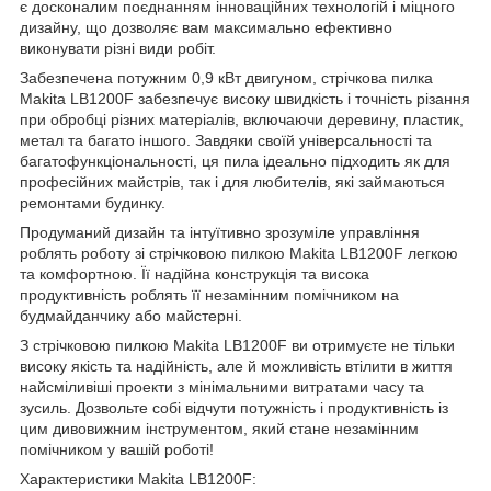
є досконалим поєднанням інноваційних технологій і міцного
дизайну, що дозволяє вам максимально ефективно
виконувати різні види робіт.
Забезпечена потужним 0,9 кВт двигуном, стрічкова пилка
Makita LB1200F забезпечує високу швидкість і точність різання
при обробці різних матеріалів, включаючи деревину, пластик,
метал та багато іншого. Завдяки своїй універсальності та
багатофункціональності, ця пила ідеально підходить як для
професійних майстрів, так і для любителів, які займаються
ремонтами будинку.
Продуманий дизайн та інтуїтивно зрозуміле управління
роблять роботу зі стрічковою пилкою Makita LB1200F легкою
та комфортною. Її надійна конструкція та висока
продуктивність роблять її незамінним помічником на
будмайданчику або майстерні.
З стрічковою пилкою Makita LB1200F ви отримуєте не тільки
високу якість та надійність, але й можливість втілити в життя
найсміливіші проекти з мінімальними витратами часу та
зусиль. Дозвольте собі відчути потужність і продуктивність із
цим дивовижним інструментом, який стане незамінним
помічником у вашій роботі!
Характеристики Makita LB1200F: