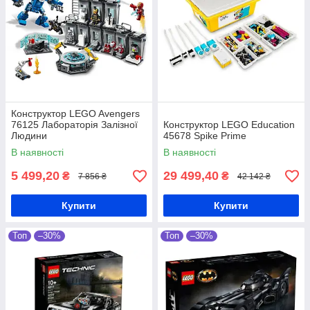
Конструктор LEGO Avengers
76125 Лабораторія Залізної
Конструктор LEGO Education
Людини
45678 Spike Prime
В наявності
В наявності
5 499,20
29 499,40
₴
₴
7 856 ₴
42 142 ₴
Купити
Купити
Топ
–30%
Топ
–30%