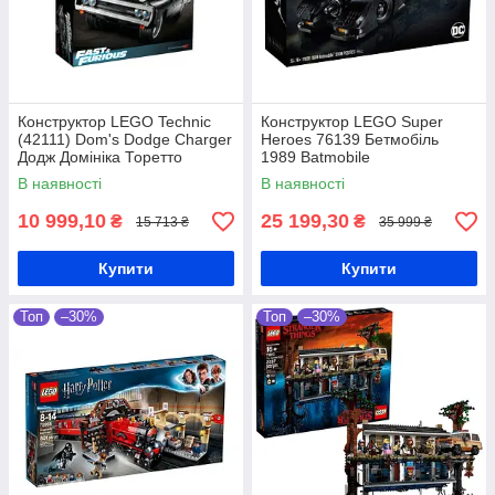
Конструктор LEGO Technic
Конструктор LEGO Super
(42111) Dom's Dodge Charger
Heroes 76139 Бетмобіль
Додж Домініка Торетто
1989 Batmobile
В наявності
В наявності
10 999,10
25 199,30
₴
₴
15 713 ₴
35 999 ₴
Купити
Купити
Топ
–30%
Топ
–30%