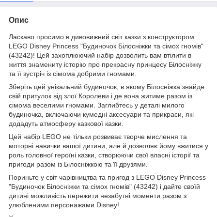
Опис
Ласкаво просимо в дивовижний світ казки з конструктором
LEGO Disney Princess "Будиночок Білосніжки та сімох гномів"
(43242)! Цей захоплюючий набір дозволить вам втілити в
життя знамениту історію про прекрасну принцесу Білосніжку
та її зустріч із сімома добрими гномами.
Зберіть цей унікальний будиночок, в якому Білосніжка знайде
свій притулок від злої Королеви і де вона житиме разом із
сімома веселими гномами. Заглибтесь у деталі милого
будиночка, включаючи кумедні аксесуари та прикраси, які
додадуть атмосферу казкової казки.
Цей набір LEGO не тільки розвиває творче мислення та
моторні навички вашої дитини, але й дозволяє йому вжитися у
роль головної героїні казки, створюючи свої власні історії та
пригоди разом із Білосніжкою та її друзями.
Пориньте у світ чарівництва та пригод з LEGO Disney Princess
"Будиночок Білосніжки та сімох гномів" (43242) і дайте своїй
дитині можливість пережити незабутні моменти разом з
улюбленими персонажами Disney!