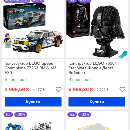
новинка 2026
–33%
Топ
–30%
Конструктор LEGO Speed
Конструктор LEGO 75304
Champions 77263 BMW M3
Star Wars Шолом Дарта
E30
Вейдера
В наявності
В наявності
2 999,59
6 999,30
₴
₴
4 477 ₴
9 999 ₴
Купити
Купити
Топ
–30%
Топ
–30%