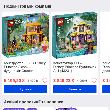
Подібні товари компанії
Конструктор LEGO Disney
Конструктор LEGO I
Конс
Princess Лісовий
Disney Princess Будиночок
Disn
будиночок Сплячої
Аші (43231)
драк
Красуні (43188)
5 199,20
3 849,23
3 1
₴
₴
6 499 ₴
4 999 ₴
Купити
Купити
Акційні пропозиції та новинки