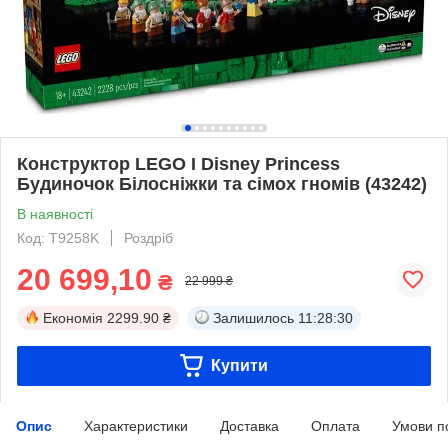
Конструктор LEGO I Disney Princess
Будиночок Білосніжки та сімох гномів (43242)
В наявності
Код: T9258K
Роздріб
20 699,10
₴
22 999 ₴
Економія
2299.90 ₴
Залишилось
11:28:29
Купити
Опис
Характеристики
Доставка
Оплата
Умови п