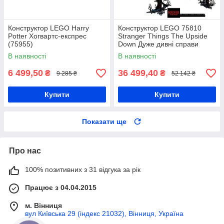
Конструктор LEGO Harry
Конструктор LEGO 75810
Potter Хогвартс-експрес
Stranger Things The Upside
(75955)
Down Дуже дивні справи
Догори дригом
В наявності
В наявності
6 499,50
36 499,40
₴
₴
9 285 ₴
52 142 ₴
Купити
Купити
Показати ще
Про нас
100% позитивних з 31 відгука за рік
Працює з 04.04.2015
м. Вінниця
вул Київська 29 (індекс 21032), Вінниця, Україна