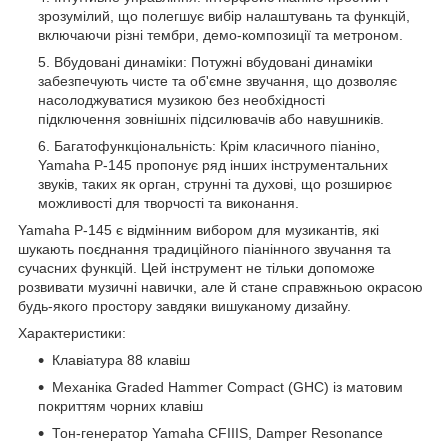
зрозумілий, що полегшує вибір налаштувань та функцій,
включаючи різні тембри, демо-композиції та метроном.
Вбудовані динаміки: Потужні вбудовані динаміки
забезпечують чисте та об'ємне звучання, що дозволяє
насолоджуватися музикою без необхідності
підключення зовнішніх підсилювачів або навушників.
Багатофункціональність: Крім класичного піаніно,
Yamaha P-145 пропонує ряд інших інструментальних
звуків, таких як орган, струнні та духові, що розширює
можливості для творчості та виконання.
Yamaha P-145 є відмінним вибором для музикантів, які
шукають поєднання традиційного піанінного звучання та
сучасних функцій. Цей інструмент не тільки допоможе
розвивати музичні навички, але й стане справжньою окрасою
будь-якого простору завдяки вишуканому дизайну.
Характеристики:
Клавіатура 88 клавіш
Механіка Graded Hammer Compact (GHC) із матовим
покриттям чорних клавіш
Тон-генератор Yamaha CFIIIS, Damper Resonance