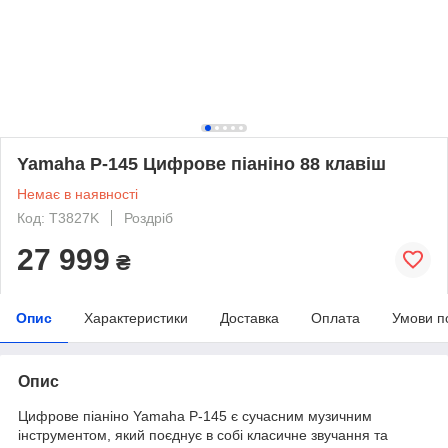
Yamaha P-145 Цифрове піаніно 88 клавіш
Немає в наявності
Код: T3827K
Роздріб
27 999
₴
Опис
Характеристики
Доставка
Оплата
Умови п
Опис
Цифрове піаніно Yamaha P-145 є сучасним музичним
інструментом, який поєднує в собі класичне звучання та