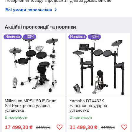
Повернення товару впродовж 14 днів за домовленістю
Всі умови повернення
Акційні пропозиції та новинки
Новинка
–30%
Новинка
–30%
Millenium MPS-150 E-Drum
Yamaha DTX432K
Set Електронна ударна
Електронна ударна
установка
установка
В наявності
В наявності
17 499,30
31 499,30
₴
₴
24 999 ₴
44 999 ₴