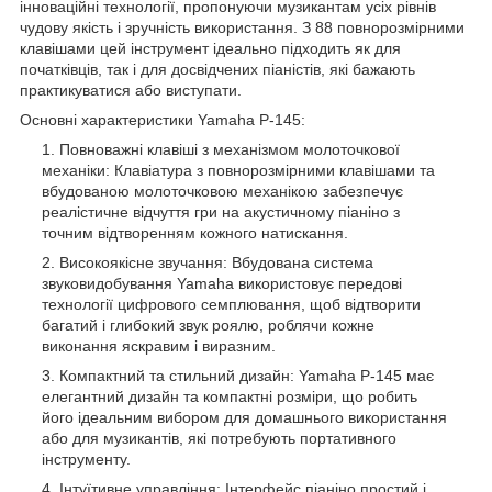
інноваційні технології, пропонуючи музикантам усіх рівнів
чудову якість і зручність використання. З 88 повнорозмірними
клавішами цей інструмент ідеально підходить як для
початківців, так і для досвідчених піаністів, які бажають
практикуватися або виступати.
Основні характеристики Yamaha P-145:
Повноважні клавіші з механізмом молоточкової
механіки: Клавіатура з повнорозмірними клавішами та
вбудованою молоточковою механікою забезпечує
реалістичне відчуття гри на акустичному піаніно з
точним відтворенням кожного натискання.
Високоякісне звучання: Вбудована система
звуковидобування Yamaha використовує передові
технології цифрового семплювання, щоб відтворити
багатий і глибокий звук роялю, роблячи кожне
виконання яскравим і виразним.
Компактний та стильний дизайн: Yamaha P-145 має
елегантний дизайн та компактні розміри, що робить
його ідеальним вибором для домашнього використання
або для музикантів, які потребують портативного
інструменту.
Інтуїтивне управління: Інтерфейс піаніно простий і