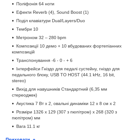
Поліфонія 64 ноти
Ефекти Reverb (4), Sound Boost (1)
Поділ клавіатури Dual/Layers/Duo
Тембри 10
Метроном 32 – 280 bpm
Композиції 10 демо + 10 вбудованих фортепіанних
композицій
Транспонування -6 - 0 - + 6
Інтерфейси Гніздо для педалі сустейну, гніздо для
педального блоку, USB TO HOST (44.1 kHz, 16 bit,
stereo)
Вихід для навушників Стандартний (6,35 мм
стереоджек)
Акустика 7 Вт x 2, овальні динаміки 12 х 8 см x 2
Розміри 1326 x 129 (307 з пюпітром) x 268 (320 з
пюпітром) мм
Вага 11.1 кг
Приховати