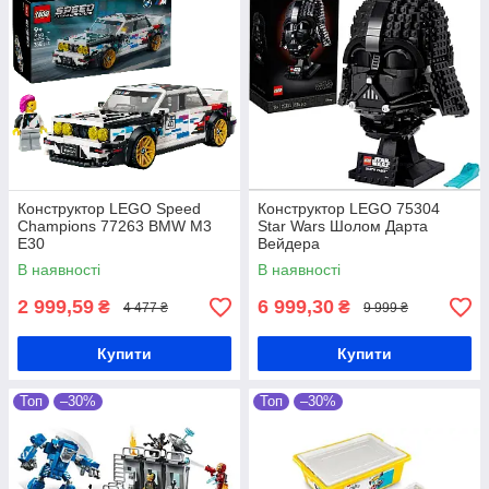
Конструктор LEGO Speed
Конструктор LEGO 75304
Champions 77263 BMW M3
Star Wars Шолом Дарта
E30
Вейдера
В наявності
В наявності
2 999,59
6 999,30
₴
₴
4 477 ₴
9 999 ₴
Купити
Купити
Топ
–30%
Топ
–30%