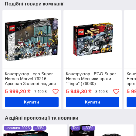
Подібні товари компанії
Конструктор Lego Super
Конструктор LEGO Super
Конс
Heroes Marvel 76216
Heroes Месники проти
Hero
Арсенал Залізної людини.
"Гідри" (76030)
прот
Супер Герої. 492 деталі
(761
5 999,20
5 949,30
5 9
₴
₴
7 499 ₴
8 499 ₴
Купити
Купити
Акційні пропозиції та новинки
новинка 2026
–33%
Топ
–30%