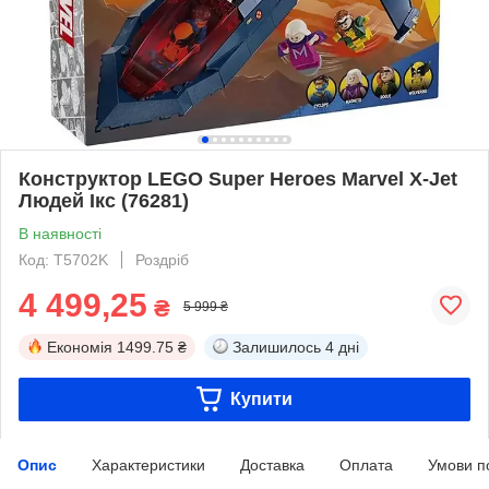
Конструктор LEGO Super Heroes Marvel X-Jet
Людей Ікс (76281)
В наявності
Код: T5702K
Роздріб
4 499,25
₴
5 999 ₴
Економія
1499.75 ₴
Залишилось
4 дні
Купити
Опис
Характеристики
Доставка
Оплата
Умови п