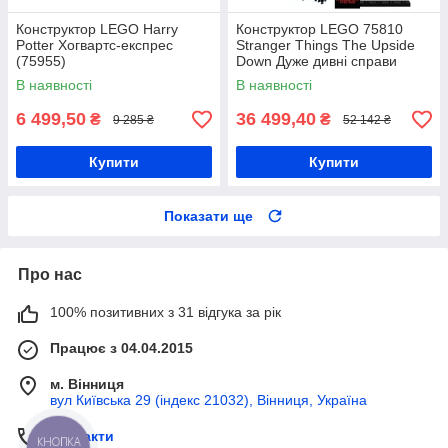
Конструктор LEGO Harry
Конструктор LEGO 75810
Potter Хогвартс-експрес
Stranger Things The Upside
(75955)
Down Дуже дивні справи
Догори дригом
В наявності
В наявності
6 499,50
36 499,40
₴
₴
9 285 ₴
52 142 ₴
Купити
Купити
Показати ще
Про нас
100% позитивних з 31 відгука за рік
Працює з 04.04.2015
м. Вінниця
вул Київська 29 (індекс 21032), Вінниця, Україна
Контакти
КНОПКА