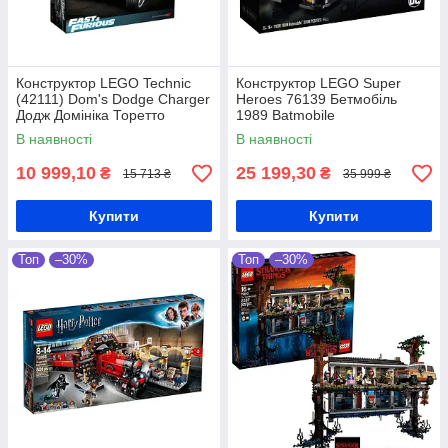
Конструктор LEGO Technic
Конструктор LEGO Super
(42111) Dom's Dodge Charger
Heroes 76139 Бетмобіль
Додж Домініка Торетто
1989 Batmobile
В наявності
В наявності
10 999,10
25 199,30
₴
₴
15 713 ₴
35 999 ₴
Купити
Купити
Топ
–30%
Топ
–30%