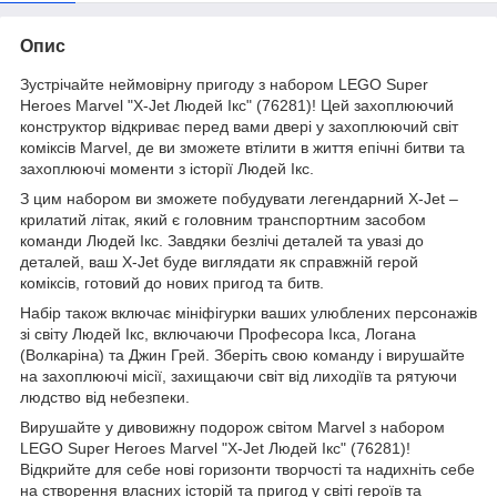
Опис
Зустрічайте неймовірну пригоду з набором LEGO Super
Heroes Marvel "X-Jet Людей Ікс" (76281)! Цей захоплюючий
конструктор відкриває перед вами двері у захоплюючий світ
коміксів Marvel, де ви зможете втілити в життя епічні битви та
захоплюючі моменти з історії Людей Ікс.
З цим набором ви зможете побудувати легендарний X-Jet –
крилатий літак, який є головним транспортним засобом
команди Людей Ікс. Завдяки безлічі деталей та увазі до
деталей, ваш X-Jet буде виглядати як справжній герой
коміксів, готовий до нових пригод та битв.
Набір також включає мініфігурки ваших улюблених персонажів
зі світу Людей Ікс, включаючи Професора Ікса, Логана
(Волкаріна) та Джин Грей. Зберіть свою команду і вирушайте
на захоплюючі місії, захищаючи світ від лиходіїв та рятуючи
людство від небезпеки.
Вирушайте у дивовижну подорож світом Marvel з набором
LEGO Super Heroes Marvel "X-Jet Людей Ікс" (76281)!
Відкрийте для себе нові горизонти творчості та надихніть себе
на створення власних історій та пригод у світі героїв та