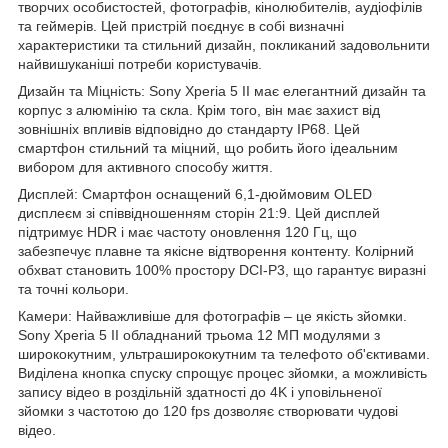
творчих особистостей, фотографів, кінолюбителів, аудіофілів
та геймерів. Цей пристрій поєднує в собі визначні
характеристики та стильний дизайн, покликаний задовольнити
найвишуканіші потреби користувачів.
Дизайн та Міцність: Sony Xperia 5 II має елегантний дизайн та
корпус з алюмінію та скла. Крім того, він має захист від
зовнішніх впливів відповідно до стандарту IP68. Цей
смартфон стильний та міцний, що робить його ідеальним
вибором для активного способу життя.
Дисплей: Смартфон оснащений 6,1-дюймовим OLED
дисплеєм зі співвідношенням сторін 21:9. Цей дисплей
підтримує HDR і має частоту оновлення 120 Гц, що
забезпечує плавне та якісне відтворення контенту. Колірний
обхват становить 100% простору DCI-P3, що гарантує виразні
та точні кольори.
Камери: Найважливіше для фотографів – це якість зйомки.
Sony Xperia 5 II обладнаний трьома 12 МП модулями з
ширококутним, ультраширококутним та телефото об'єктивами.
Виділена кнопка спуску спрощує процес зйомки, а можливість
запису відео в роздільній здатності до 4K і уповільненої
зйомки з частотою до 120 fps дозволяє створювати чудові
відео.