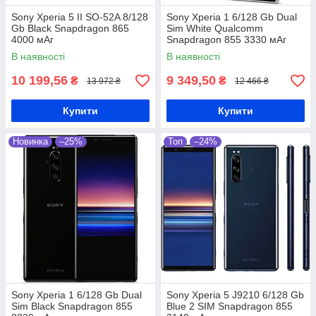
Sony Xperia 5 II SO-52A 8/128
Sony Xperia 1 6/128 Gb Dual
Gb Black Snapdragon 865
Sim White Qualcomm
4000 мАг
Snapdragon 855 3330 мАг
В наявності
В наявності
10 199,56
9 349,50
₴
₴
13 972 ₴
12 466 ₴
Купити
Купити
Новинка
–25%
Топ
–24%
Sony Xperia 1 6/128 Gb Dual
Sony Xperia 5 J9210 6/128 Gb
Sim Black Snapdragon 855
Blue 2 SIM Snapdragon 855