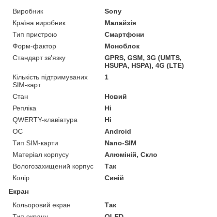
Виробник
Sony
Країна виробник
Малайзія
Тип пристрою
Смартфони
Форм-фактор
Моноблок
Стандарт зв'язку
GPRS, GSM, 3G (UMTS,
HSUPA, HSPA), 4G (LTE)
Кількість підтримуваних
1
SIM-карт
Стан
Новий
Репліка
Ні
QWERTY-клавіатура
Ні
ОС
Android
Тип SIM-карти
Nano-SIM
Матеріал корпусу
Алюміній, Скло
Вологозахищений корпус
Так
Колір
Синій
Екран
Кольоровий екран
Так
Тип екрану
OLED