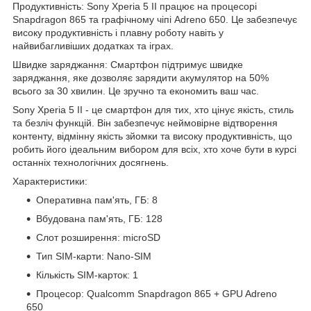
Продуктивність: Sony Xperia 5 II працює на процесорі
Snapdragon 865 та графічному чіпі Adreno 650. Це забезпечує
високу продуктивність і плавну роботу навіть у
найвибагливіших додатках та іграх.
Швидке заряджання: Смартфон підтримує швидке
заряджання, яке дозволяє зарядити акумулятор на 50%
всього за 30 хвилин. Це зручно та економить ваш час.
Sony Xperia 5 II - це смартфон для тих, хто цінує якість, стиль
та безліч функцій. Він забезпечує неймовірне відтворення
контенту, відмінну якість зйомки та високу продуктивність, що
робить його ідеальним вибором для всіх, хто хоче бути в курсі
останніх технологічних досягнень.
Характеристики:
Оперативна пам'ять, ГБ: 8
Вбудована пам'ять, ГБ: 128
Слот розширення: microSD
Тип SIM-карти: Nano-SIM
Кількість SIM-карток: 1
Процесор: Qualcomm Snapdragon 865 + GPU Adreno
650