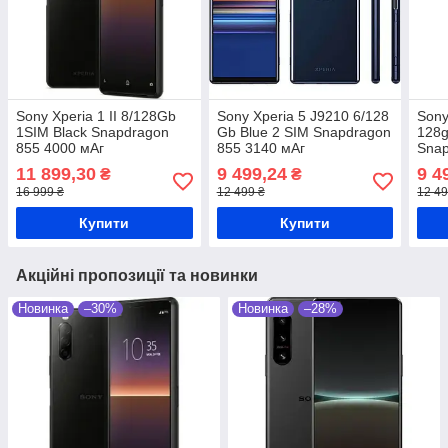
Sony Xperia 1 II 8/128Gb
Sony Xperia 5 J9210 6/128
Sony
1SIM Black Snapdragon
Gb Blue 2 SIM Snapdragon
128g
855 4000 мАг
855 3140 мАг
Snap
11 899,30
9 499,24
9 4
₴
₴
16 999 ₴
12 499 ₴
12 49
Купити
Купити
Акційні пропозиції та новинки
Новинка
–30%
Новинка
–28%