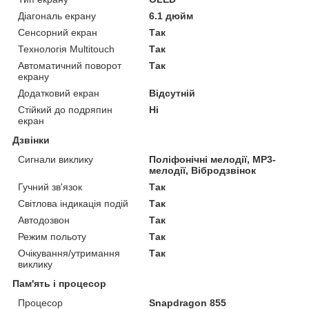
Діагональ екрану
6.1 дюйм
Сенсорний екран
Так
Технологія Multitouch
Так
Автоматичний поворот
Так
екрану
Додатковий екран
Відсутній
Стійкий до подряпин
Ні
екран
Дзвінки
Сигнали виклику
Поліфонічні мелодії, MP3-
мелодії, Вібродзвінок
Гучний зв'язок
Так
Світлова індикація подій
Так
Автодозвон
Так
Режим польоту
Так
Очікування/утримання
Так
виклику
Пам'ять і процесор
Процесор
Snapdragon 855