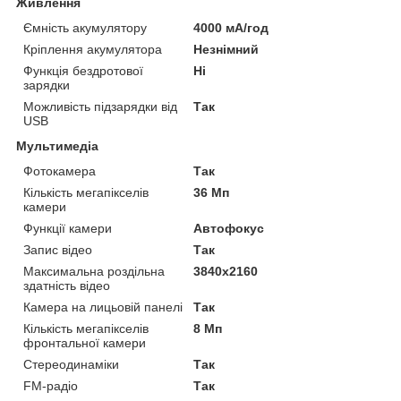
Живлення
Ємність акумулятору
4000 мА/год
Кріплення акумулятора
Незнімний
Функція бездротової
Ні
зарядки
Можливість підзарядки від
Так
USB
Мультимедіа
Фотокамера
Так
Кількість мегапікселів
36 Мп
камери
Функції камери
Автофокус
Запис відео
Так
Максимальна роздільна
3840x2160
здатність відео
Камера на лицьовій панелі
Так
Кількість мегапікселів
8 Мп
фронтальної камери
Стереодинаміки
Так
FM-радіо
Так