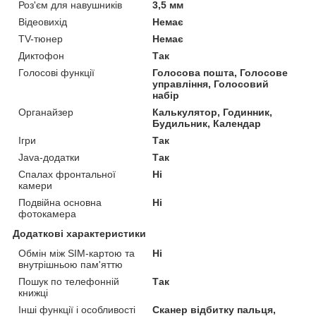
Роз'єм для навушників
3,5 мм
Відеовихід
Немає
TV-тюнер
Немає
Диктофон
Так
Голосові функції
Голосова пошта, Голосове
управління, Голосовий
набір
Органайзер
Калькулятор, Годинник,
Будильник, Календар
Ігри
Так
Java-додатки
Так
Спалах фронтальної
Ні
камери
Подвійна основна
Ні
фотокамера
Додаткові характеристики
Обмін між SIM-картою та
Ні
внутрішньою пам'яттю
Пошук по телефонній
Так
книжці
Інші функції і особливості
Сканер відбитку пальця,