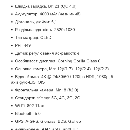
Швидка зарядка, Вт: 21 (QC 4.0)
Акумулятор: 4000 мАг (незнімний)
Діагональ, дюйми: 6,1
Роздільна здатність: 2520x1080
Тип матриці: OLED
PPI: 449
Датчик регулювання яскравості: є
Особливості дисплея: Corning Gorilla Glass 6
Основна камера, Мп: 12(f/1.7)+12(f/2.4)+12(f/2.2)
Відеозйомка: 4K @ 24/30/60 / 120fps HDR, 1080p, 5-
axis gyro-EIS, OIS
Фронтальна камера, Мп: 8 (f/2.0)
Стандарти зв'язку: 5G, 4G, 3G, 2G
Wi-Fi: 802.11ax
Bluetooth: 5.0
GPS: A-GPS, Glonass, BDS, Galileo
Аудіо-кодеки: AAC, aptX, aptX HD