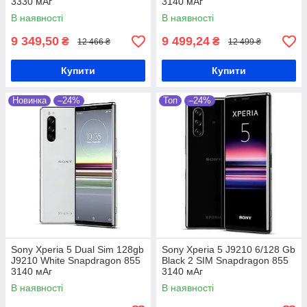
3330 мАг
3140 мАг
В наявності
В наявності
9 349,50
9 499,24
₴
₴
12 466 ₴
12 499 ₴
Купити
Купити
Новинка
–24%
Топ
–24%
Sony Xperia 5 Dual Sim 128gb
Sony Xperia 5 J9210 6/128 Gb
J9210 White Snapdragon 855
Black 2 SIM Snapdragon 855
3140 мАг
3140 мАг
В наявності
В наявності