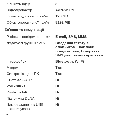
Кількість ядер
8
Відеопроцесор
Adreno 650
Об'єм вбудованої пам'яті
128 GB
Об'єм оперативної пам'яті
8192 MB
Зв'язок та комунікації
Робота з повідомленнями
E-mail, SMS, MMS
Додаткові функції SMS
Введення тексту зі
словником, Шаблони
повідомлень, Відправка
SMS декільком адресатам
Інтерфейси
Bluetooth, Wi-Fi
Модем
Так
Синхронізація з ПК
Так
Система A-GPS
Ні
VoIP-клієнт
Ні
Push-To-Talk
Ні
Підтримка DLNA
Ні
Використання як USB-
Ні
накопичувача