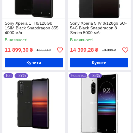
Sony Xperia 1 II 8/128Gb
Sony Xperia 5 IV 8/128gb SO-
1SIM Black Snapdragon 855
54C Black Snapdragon 8
4000 мАг
Series 5000 мАг
В наявності
В наявності
11 899,30
14 399,28
₴
₴
16 999 ₴
19 999 ₴
Купити
Купити
Топ
–27%
Новинка
–25%