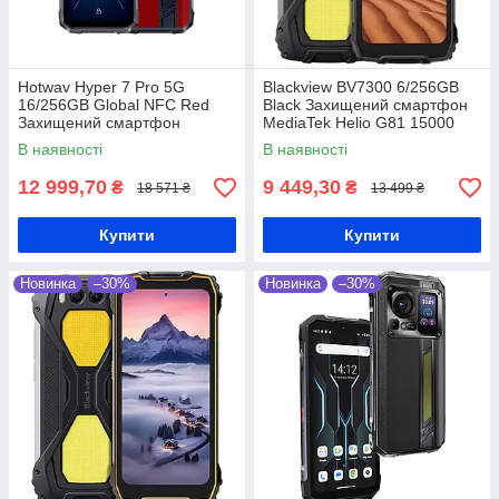
Hotwav Hyper 7 Pro 5G
Blackview BV7300 6/256GB
16/256GB Global NFC Red
Black Захищений смартфон
Захищений смартфон
MediaTek Helio G81 15000
Dimensity 7050 10800 мАг
мАг
В наявності
В наявності
12 999,70
9 449,30
₴
₴
18 571 ₴
13 499 ₴
Купити
Купити
Новинка
–30%
Новинка
–30%