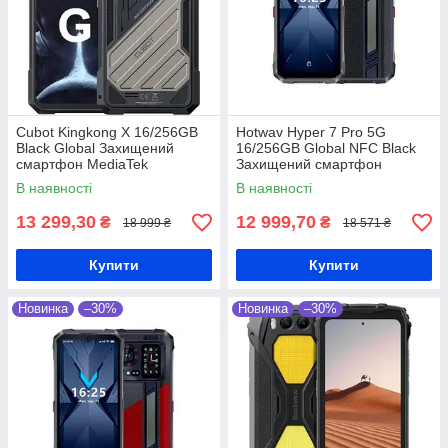
Cubot Kingkong X 16/256GB
Hotwav Hyper 7 Pro 5G
Black Global Захищений
16/256GB Global NFC Black
смартфон MediaTek
Захищений смартфон
Dimensity 7050 10200 мАг
Dimensity 7050 10800 мАг
В наявності
В наявності
13 299,30
12 999,70
₴
₴
18 999 ₴
18 571 ₴
Купити
Купити
Новинка
–30%
Новинка
–30%