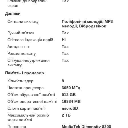
Стійкий до подряпин
Так
екран
Дзвінки
Сигнали виклику
Поліфонічні мелодії, MP3-
мелодії, Вібродзвінок
Гучний зв'язок
Так
Світлова індикація подій
Ні
Автодозвон
Так
Режим польоту
Так
Очікування/утримання
Так
виклику
Пам'ять і процесор
Кількість ядер
8
Частота процесора
3050 МГц
Об'єм вбудованої пам'яті
512 GB
Об'єм оперативної пам'яті
16384 MB
Слоти карти пам'яті
microSD
Максимальний розмір
2 ТБ
карти пам'яті
Процесор
MediaTek Dimensity 8200