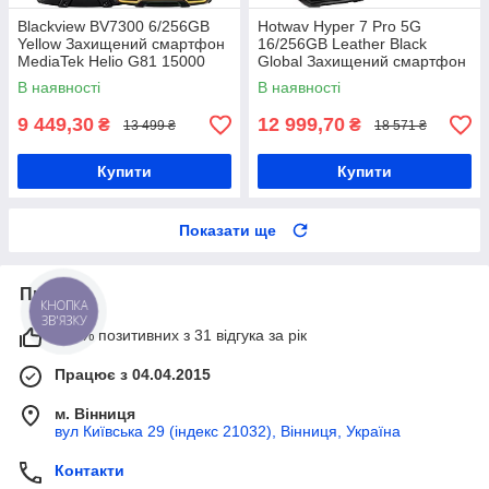
Blackview BV7300 6/256GB
Hotwav Hyper 7 Pro 5G
Yellow Захищений смартфон
16/256GB Leather Black
MediaTek Helio G81 15000
Global Захищений смартфон
мАг
Dimensity 7050 10800 мАг
В наявності
В наявності
9 449,30
12 999,70
₴
₴
13 499 ₴
18 571 ₴
Купити
Купити
Показати ще
Про нас
КНОПКА
ЗВ'ЯЗКУ
100% позитивних з 31 відгука за рік
Працює з 04.04.2015
м. Вінниця
вул Київська 29 (індекс 21032), Вінниця, Україна
Контакти