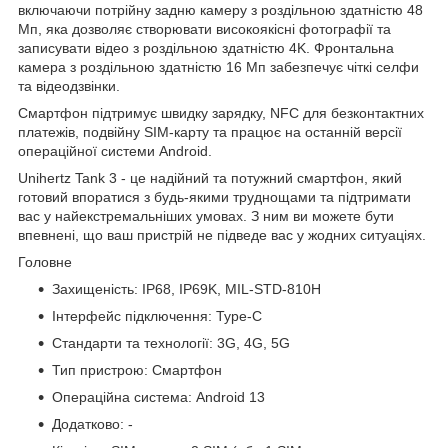
включаючи потрійну задню камеру з роздільною здатністю 48
Мп, яка дозволяє створювати високоякісні фотографії та
записувати відео з роздільною здатністю 4K. Фронтальна
камера з роздільною здатністю 16 Мп забезпечує чіткі селфи
та відеодзвінки.
Смартфон підтримує швидку зарядку, NFC для безконтактних
платежів, подвійну SIM-карту та працює на останній версії
операційної системи Android.
Unihertz Tank 3 - це надійний та потужний смартфон, який
готовий впоратися з будь-якими труднощами та підтримати
вас у найекстремальніших умовах. З ним ви можете бути
впевнені, що ваш пристрій не підведе вас у жодних ситуаціях.
Головне
Захищеність: IP68, IP69K, MIL-STD-810H
Інтерфейс підключення: Type-C
Стандарти та технології: 3G, 4G, 5G
Тип пристрою: Смартфон
Операційна система: Android 13
Додатково: -