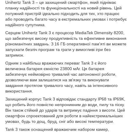
Unihertz Tank 3 – це захищений смартфон, який піднімає
планку надійності та функціональності на новий рівень. Цей
потужний пристрій ідеально підходить для тих, хто працює
або проводить багато часу в екстремальних умовах і потребує
надійного супутника.
Серцем Unihertz Tank 3 є процесор MediaTek Dimensity 8200,
що забезпечує високу продуктивність та ефективне виконання
різноманітних завдань. З 16 ГБ оперативної пам'яті ви можете
запускати безліч програм та грати у вимогливі ігри без
затримок.
Одним з найбільш вражаючих переваг Tank 3 є його
величезна батарея ємністю 23800 мАг. Ця батарея
забезпечує неймовірно тривалий час автономної роботи,
дозволяючи вам залишатися на зв'язку та виконувати
завдання протягом тривалого часу, навіть за інтенсивного
використання.
Захищений корпус Tank 3 відповідає стандарту IP68 та IP69K,
що робить його повністю непроникним до води, пилу та піску.
Він також стійкий до ударів та витримує падіння з висоти. Цей
смартфон спроектований для роботи в найекстремальніших
умовах, будь то дощ, бруд, сніг або високі температури.
Tank 3 також оснащений вражаючим набором камер,