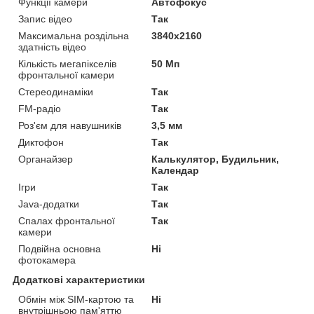
Функції камери
Автофокус
Запис відео
Так
Максимальна роздільна
3840x2160
здатність відео
Кількість мегапікселів
50 Мп
фронтальної камери
Стереодинаміки
Так
FM-радіо
Так
Роз'єм для навушників
3,5 мм
Диктофон
Так
Органайзер
Калькулятор, Будильник,
Календар
Ігри
Так
Java-додатки
Так
Спалах фронтальної
Так
камери
Подвійна основна
Ні
фотокамера
Додаткові характеристики
Обмін між SIM-картою та
Ні
внутрішньою пам'яттю