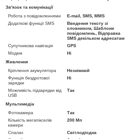
Зв'язок та комунікації
Робота з повідомленнями
E-mail, SMS, MMS
Додаткові функції SMS
Введення тексту зі
словником, Шаблони
повідомлень, Відправка
SMS декільком адресатам
Супутникова навігація
GPS
Модем
Ні
Живлення
Кріплення акумулятора
Незнімний
Функція бездротової
Ні
зарядки
Можливість підзарядки від
Так
USB
Мультимедіа
Фотокамера
Так
Кількість мегапікселів
200 Мп
камери
Спалах
Світлодіодна