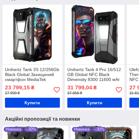
Unihertz Tank 3S 12/256Gb
Unihertz Tank 4 Pro 16/512
Ulef
Black Global Захищений
GB Global NFC Black
Ther
смартфон MediaTek
Dimensity 8300 11600 мАг
NFC 
Dimensity 8200 Ultra 15600
Захищений смартфон
212
23 799,15
31 799,04
27 
₴
₴
мАг
сма
27 999 ₴
37 856 ₴
31 81
Купити
Купити
Акційні пропозиції та новинки
Новинка
–30%
Новинка
–30%