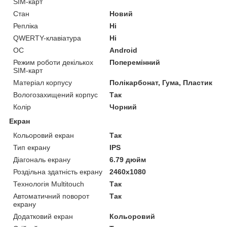
SIM-карт
Стан
Новий
Репліка
Ні
QWERTY-клавіатура
Ні
ОС
Android
Режим роботи декількох
Поперемінний
SIM-карт
Матеріал корпусу
Полікарбонат, Гума, Пластик
Вологозахищений корпус
Так
Колір
Чорний
Екран
Кольоровий екран
Так
Тип екрану
IPS
Діагональ екрану
6.79 дюйм
Роздільна здатність екрану
2460x1080
Технологія Multitouch
Так
Автоматичний поворот
Так
екрану
Додатковий екран
Кольоровий