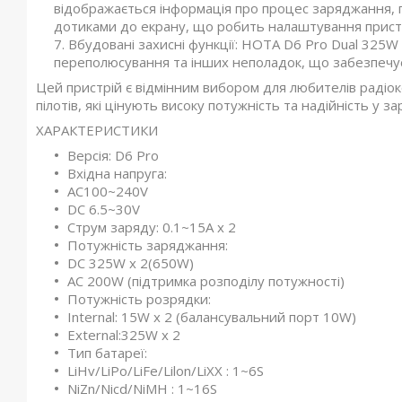
відображається інформація про процес заряджання, 
дотиками до екрану, що робить налаштування пристр
Вбудовані захисні функції: HOTA D6 Pro Dual 325W
переполюсування та інших неполадок, що забезпечує
Цей пристрій є відмінним вибором для любителів радіо
пілотів, які цінують високу потужність та надійність у за
ХАРАКТЕРИСТИКИ
Версія: D6 Pro
Вхідна напруга:
AC100~240V
DC 6.5~30V
Струм заряду: 0.1~15A х 2
Потужність заряджання:
DC 325W х 2(650W)
AC 200W (підтримка розподілу потужності)
Потужність розрядки:
Internal: 15W x 2 (балансувальний порт 10W)
External:325W x 2
Тип батареї:
LiHv/LiPo/LiFe/Lilon/LiXX : 1~6S
NiZn/Nicd/NiMH : 1~16S