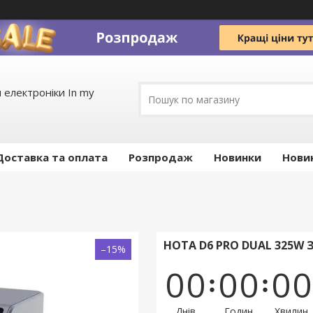
 електроніки In my
Доставка та оплата
Pозпродаж
Новинки
Нови
HOTA D6 PRO DUAL 325W
–15%
0
0
0
0
0
0
Днів
Годин
Хвилин