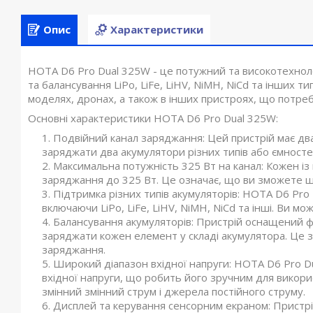
Опис
Характеристики
HOTA D6 Pro Dual 325W - це потужний та високотехнол
та балансування LiPo, LiFe, LiHV, NiMH, NiCd та інших т
моделях, дронах, а також в інших пристроях, що потре
Основні характеристики HOTA D6 Pro Dual 325W:
Подвійний канал заряджання: Цей пристрій має дв
заряджати два акумулятори різних типів або ємносте
Максимальна потужність 325 Вт на канал: Кожен із
заряджання до 325 Вт. Це означає, що ви зможете ш
Підтримка різних типів акумуляторів: HOTA D6 Pro 
включаючи LiPo, LiFe, LiHV, NiMH, NiCd та інші. Ви м
Балансування акумуляторів: Пристрій оснащений ф
заряджати кожен елемент у складі акумулятора. Це з
заряджання.
Широкий діапазон вхідної напруги: HOTA D6 Pro 
вхідної напруги, що робить його зручним для викор
змінний змінний струм і джерела постійного струму.
Дисплей та керування сенсорним екраном: Пристр