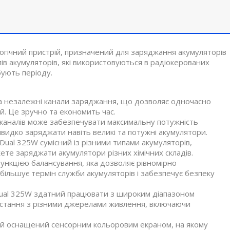
огічний пристрій, призначений для заряджання акумуляторів
ипів акумуляторів, які використовуються в радіокерованих
бують періоду.
а незалежні канали заряджання, що дозволяє одночасно
й. Це зручно та економить час.
 каналів може забезпечувати максимальну потужність
видко заряджати навіть великі та потужні акумулятори.
Dual 325W сумісний із різними типами акумуляторів,
ожете заряджати акумулятори різних хімічних складів.
ункцією балансування, яка дозволяє рівномірно
більшує термін служби акумуляторів і забезпечує безпеку
Dual 325W здатний працювати з широким діапазоном
истання з різними джерелами живлення, включаючи
ій оснащений сенсорним кольоровим екраном, на якому