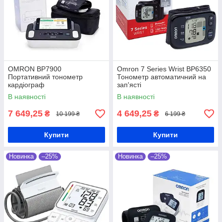
OMRON BP7900
Omron 7 Series Wrist BP6350
Портативний тонометр
Тонометр автоматичний на
кардіограф
зап'ясті
В наявності
В наявності
7 649,25
4 649,25
₴
₴
10 199 ₴
6 199 ₴
Купити
Купити
Новинка
–25%
Новинка
–25%