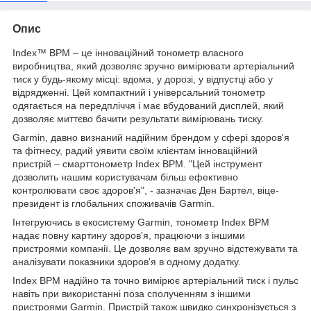
Опис
Index™ BPM – це інноваційний тонометр власного
виробництва, який дозволяє зручно вимірювати артеріальний
тиск у будь-якому місці: вдома, у дорозі, у відпустці або у
відрядженні. Цей компактний і універсальний тонометр
одягається на передпліччя і має вбудований дисплей, який
дозволяє миттєво бачити результати вимірювань тиску.
Garmin, давно визнаний надійним брендом у сфері здоров'я
та фітнесу, радий уявити своїм клієнтам інноваційний
пристрій – смарттонометр Index BPM. "Цей інструмент
дозволить нашим користувачам більш ефективно
контролювати своє здоров'я", - зазначає Ден Бартел, віце-
президент із глобальних споживачів Garmin.
Інтегруючись в екосистему Garmin, тонометр Index BPM
надає повну картину здоров'я, працюючи з іншими
пристроями компанії. Це дозволяє вам зручно відстежувати та
аналізувати показники здоров'я в одному додатку.
Index BPM надійно та точно вимірює артеріальний тиск і пульс
навіть при використанні поза сполученням з іншими
пристроями Garmin. Пристрій також швидко синхронізується з