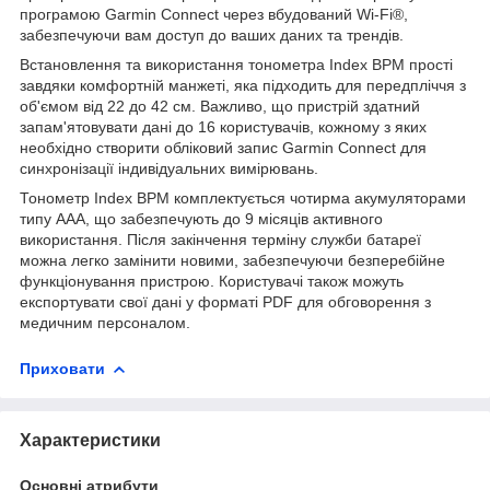
програмою Garmin Connect через вбудований Wi-Fi®,
забезпечуючи вам доступ до ваших даних та трендів.
Встановлення та використання тонометра Index BPM прості
завдяки комфортній манжеті, яка підходить для передпліччя з
об'ємом від 22 до 42 см. Важливо, що пристрій здатний
запам'ятовувати дані до 16 користувачів, кожному з яких
необхідно створити обліковий запис Garmin Connect для
синхронізації індивідуальних вимірювань.
Тонометр Index BPM комплектується чотирма акумуляторами
типу ААА, що забезпечують до 9 місяців активного
використання. Після закінчення терміну служби батареї
можна легко замінити новими, забезпечуючи безперебійне
функціонування пристрою. Користувачі також можуть
експортувати свої дані у форматі PDF для обговорення з
медичним персоналом.
Приховати
Характеристики
Основні атрибути