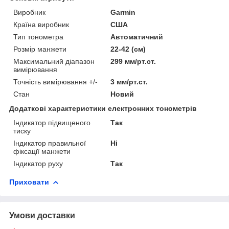
Виробник
Garmin
Країна виробник
США
Тип тонометра
Автоматичний
Розмір манжети
22-42 (см)
Максимальний діапазон
299 мм/рт.ст.
вимірювання
Точність вимірювання +/-
3 мм/рт.ст.
Стан
Новий
Додаткові характеристики електронних тонометрів
Індикатор підвищеного
Так
тиску
Індикатор правильної
Ні
фіксації манжети
Індикатор руху
Так
Приховати
Умови доставки