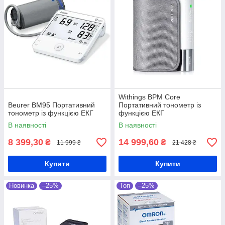
Withings BPM Core
Beurer BM95 Портативний
Портативний тонометр із
тонометр із функцією ЕКГ
функцією ЕКГ
В наявності
В наявності
8 399,30
14 999,60
₴
₴
11 999 ₴
21 428 ₴
Купити
Купити
Новинка
–25%
Топ
–25%