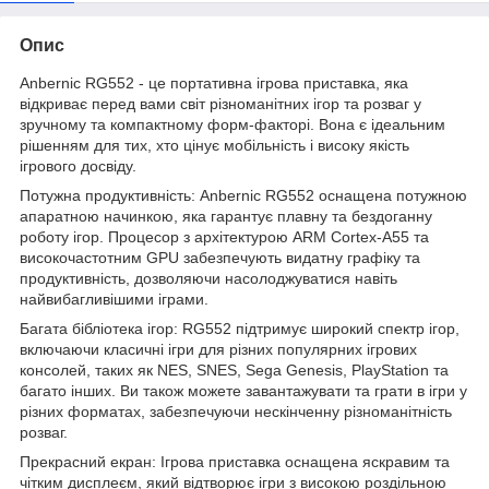
Опис
Anbernic RG552 - це портативна ігрова приставка, яка
відкриває перед вами світ різноманітних ігор та розваг у
зручному та компактному форм-факторі. Вона є ідеальним
рішенням для тих, хто цінує мобільність і високу якість
ігрового досвіду.
Потужна продуктивність: Anbernic RG552 оснащена потужною
апаратною начинкою, яка гарантує плавну та бездоганну
роботу ігор. Процесор з архітектурою ARM Cortex-A55 та
високочастотним GPU забезпечують видатну графіку та
продуктивність, дозволяючи насолоджуватися навіть
найвибагливішими іграми.
Багата бібліотека ігор: RG552 підтримує широкий спектр ігор,
включаючи класичні ігри для різних популярних ігрових
консолей, таких як NES, SNES, Sega Genesis, PlayStation та
багато інших. Ви також можете завантажувати та грати в ігри у
різних форматах, забезпечуючи нескінченну різноманітність
розваг.
Прекрасний екран: Ігрова приставка оснащена яскравим та
чітким дисплеєм, який відтворює ігри з високою роздільною