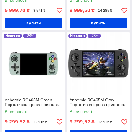
В наявності
В наявності
5 999,70
9 999,50
₴
₴
8 571 ₴
14 285 ₴
Купити
Купити
Новинка
–28%
Новинка
–28%
Anbernic RG405M Green
Anbernic RG405M Gray
Портативна ігрова приставка
Портативна ігрова приставка
В наявності
В наявності
9 299,52
9 299,52
₴
₴
12 916 ₴
12 916 ₴