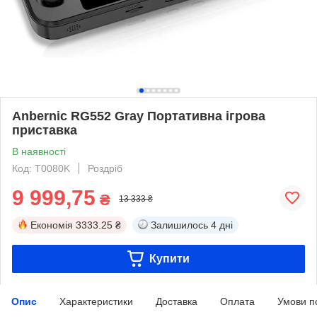
Anbernic RG552 Gray Портативна ігрова
приставка
В наявності
Код: T0080K
Роздріб
9 999,75
₴
13 333 ₴
Економія
3333.25 ₴
Залишилось
4 дні
Купити
Опис
Характеристики
Доставка
Оплата
Умови п