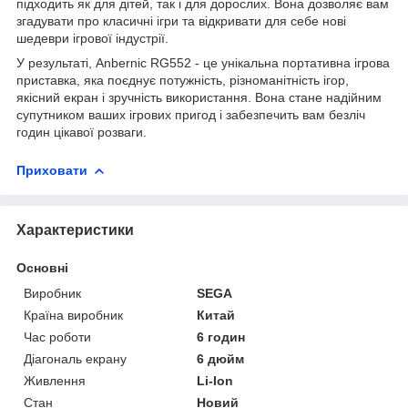
підходить як для дітей, так і для дорослих. Вона дозволяє вам
згадувати про класичні ігри та відкривати для себе нові
шедеври ігрової індустрії.
У результаті, Anbernic RG552 - це унікальна портативна ігрова
приставка, яка поєднує потужність, різноманітність ігор,
якісний екран і зручність використання. Вона стане надійним
супутником ваших ігрових пригод і забезпечить вам безліч
годин цікавої розваги.
Приховати
Характеристики
Основні
Виробник
SEGA
Країна виробник
Китай
Час роботи
6 годин
Діагональ екрану
6 дюйм
Живлення
Li-Ion
Стан
Новий