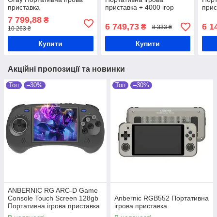
приставка
приставка + 4000 ігор
прис
7 799,88
₴
6 749,73
6 1
₴
8 333 ₴
10 263 ₴
Купити
Купити
Акційні пропозиції та новинки
Топ
–30%
Топ
–30%
ANBERNIC RG ARC-D Game
Console Touch Screen 128gb
Anbernic RGB552 Портативна
Портативна ігрова приставка
ігрова приставка