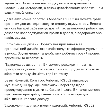
здатністю. Ви зможете насолоджуватися яскравими та
насиченими кольорами, а також деталізованим зображенням
ваших улюблених ігор.
Довга автономна робота: З Anbernic RG552 ви можете грати
протягом довгих годин завдяки ємному акумулятору. Висока
ємність батареї забезпечує довгий час автономної роботи, що
дозволяє насолоджуватися іграми в дорозі, в подорожах або
навіть вдома.
Ергономічний дизайн Портативна приставка має
ергономічний дизайн, який забезпечує комфортне утримання
в руках. Зручні кнопки та джойстики роблять ігровий процес
приємним та незабутнім.
Підтримка розширення: Ви можете розширити пам'ять
пристрою за допомогою картки пам'яті, що дає можливість
зберігати велику кількість ігор і контенту.
Безліч функцій: Крім ігор, Anbernic RG552 підтримує
мультимедійні функції, включаючи перегляд відео,
прослуховування музики та багато іншого. Ви також можете
підключити пристрій до телевізора або монітора для
збільшення ігрового досвіду.
Задоволення для всіх вікових категорій: Anbernic RG552