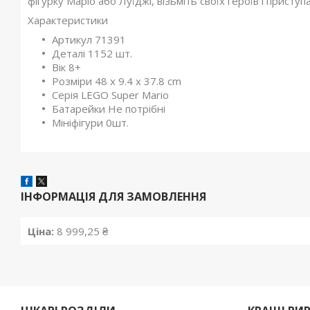
фігурку Маріо або Луїджі, візьміть своїх героїв і прист
Характеристики
Артикул 71391
Деталі 1152 шт.
Вік 8+
Розміри 48 x 9.4 x 37.8 cm
Серія LEGO Super Mario
Батарейки Не потрібні
Мініфігури 0шт.
ІНФОРМАЦІЯ ДЛЯ ЗАМОВЛЕННЯ
Ціна:
8 999,25 ₴