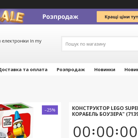
 електроніки In my
Доставка та оплата
Pозпродаж
Новинки
Нови
КОНСТРУКТОР LEGO SUP
–25%
КОРАБЕЛЬ БОУЗЕРА" (7139
0
0
0
0
0
0