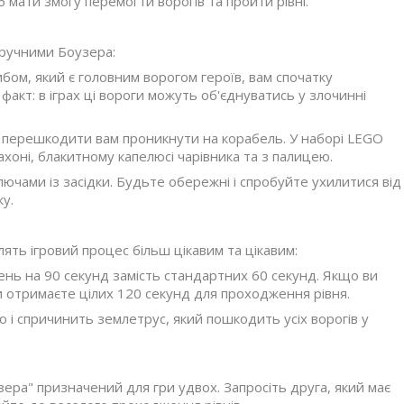
мати змогу перемогти ворогів та пройти рівні.
дручними Боузера:
бом, який є головним ворогом героїв, вам спочатку
акт: в іграх ці вороги можуть об'єднуватись у злочинні
б перешкодити вам проникнути на корабель. У наборі LEGO
хоні, блакитному капелюсі чарівника та з палицею.
лючами із засідки. Будьте обережні і спробуйте ухилитися від
у.
лять ігровий процес більш цікавим та цікавим:
ень на 90 секунд замість стандартних 60 секунд. Якщо ви
и отримаєте цілих 120 секунд для проходження рівня.
 і спричинить землетрус, який пошкодить усіх ворогів у
ра" призначений для гри удвох. Запросіть друга, який має