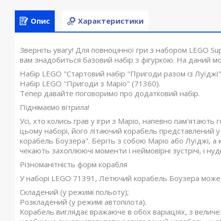
Опис
Характеристики
Зверніть увагу! Для повноцінної гри з набором LEGO S
вам знадобиться базовий набір з фігуркою. На даний мо
Набір LEGO "Стартовий набір "Пригоди разом із Луїджі"
Набір LEGO "Пригоди з Маріо" (71360).
Тепер давайте поговоримо про додатковий набір.
Піднімаємо вітрила!
Усі, хто колись грав у ігри з Маріо, напевно пам'ятають 
цьому наборі, його літаючий корабель представлений у
корабель Боузера". Беріть з собою Маріо або Луїджі, а 
чекають захоплюючі моменти і неймовірні зустрічі, і ну
Різноманітність форм корабля
У наборі LEGO 71391, Летючий корабель Боузера може 
Складений (у режимі польоту);
Розкладений (у режимі автопілота).
Корабель виглядає вражаюче в обох варіаціях, з велич