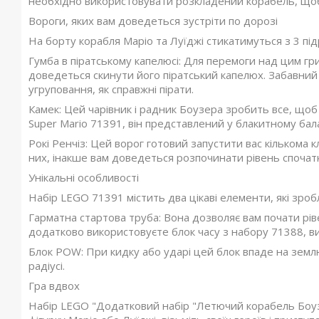
необхідно використовувати розкладений корабель, щоб 
Вороги, яких вам доведеться зустріти по дорозі
На борту корабля Маріо та Луїджі стикатимуться з 3 пі
Гумба в піратському капелюсі: Для перемоги над цим гри
доведеться скинути його піратський капелюх. Забавний ф
угруповання, як справжні пірати.
Камек: Цей чарівник і радник Боузера зробить все, що
Super Mario 71391, він представлений у блакитному бала
Рокі Ренчіз: Цей ворог готовий запустити вас кількома к
них, інакше вам доведеться розпочинати рівень спочатк
Унікальні особливості
Набір LEGO 71391 містить два цікаві елементи, які зроб
Гарматна стартова труба: Вона дозволяє вам почати рів
додатково використовуєте блок часу з набору 71388, в
Блок POW: При кидку або ударі цей блок впаде на землю
радіусі.
Гра вдвох
Набір LEGO "Додатковий набір "Летючий корабель Боузе