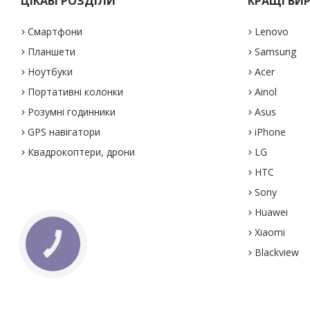
ЦІКАВІ РОЗДІЛИ
КРАЩІ ВИ
Смартфони
Lenovo
Планшети
Samsung
Ноутбуки
Acer
Портативні колонки
Ainol
Розумні годинники
Asus
GPS навігатори
iPhone
Квадрокоптери, дрони
LG
HTC
Sony
Huawei
Xiaomi
Blackview