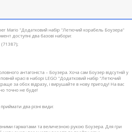
uper Mario "Додатковий набір "Летючий корабель Боузера"
мент доступні два базові набори:
 (71387);
головного антагоніста – Боузера. Хоча сам Боузер відсутній у
 повній красі в наборі LEGO "Додатковий набір "Летючий
краще за обох відразу, і вирушайте в нову пригоду! На вас
дно точно не буде!
приймати два різні види:
езними гарматами та величезною рукою Боузера. Для гри