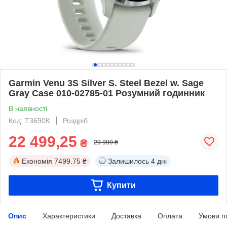
Garmin Venu 3S Silver S. Steel Bezel w. Sage
Gray Case 010-02785-01 Розумний годинник
В наявності
Код: T3690K
Роздріб
22 499,25
₴
29 999 ₴
Економія
7499.75 ₴
Залишилось
4 дні
Купити
Опис
Характеристики
Доставка
Оплата
Умови п