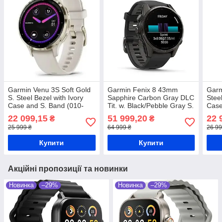
Garmin Venu 3S Soft Gold
Garmin Fenix 8 43mm
Garm
S. Steel Bezel with Ivory
Sapphire Carbon Gray DLC
Stee
Case and S. Band (010-
Tit. w. Black/Pebble Gray S.
Case
02785-04/54) Розумний
Band 010-02903-20/21
0278
22 099,15
51 999,20
22 
₴
₴
годинник
Розумний годинник
годи
25 999 ₴
64 999 ₴
26 99
Купити
Купити
Акційні пропозиції та новинки
Новинка
–29%
Новинка
–29%