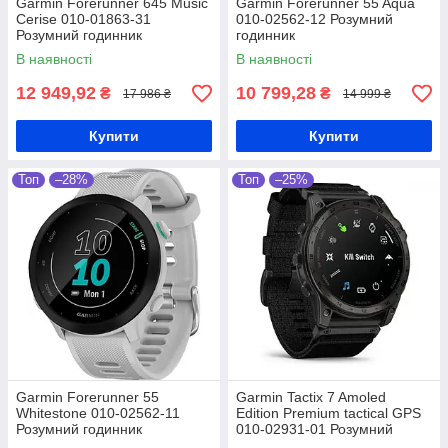
Garmin Forerunner 645 Music
Garmin Forerunner 55 Aqua
Cerise 010-01863-31
010-02562-12 Розумний
Розумний годинник
годинник
В наявності
В наявності
12 949,92
10 799,28
₴
₴
17 986 ₴
14 999 ₴
Купити
Купити
Топ
–28%
Топ
–25%
Garmin Forerunner 55
Garmin Tactix 7 Amoled
Whitestone 010-02562-11
Edition Premium tactical GPS
Розумний годинник
010-02931-01 Розумний
годинник