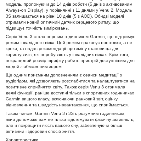
модель, пропонуючи до 14 днів роботи (5 днів з активованим
Always-on Display), у порівнянні з 11 днями у Venu 2. Модель
3S залишається на рівні 10 днів (5 з AOD). Обидві моделі
отримали новий оптичний датчик серцевого ритму, що
підвищує точність вимірювань.
Серія Venu 3 стала першим годинником Garmin, що підтримує
режим інвалідного візка. Цей режим враховує поштовхи, а не
кроки, та надає рекомендації про зміну становища для
користувачів, які перебувають у інвалідних візках. Крім того,
покращений розмір шрифту робить пристрій доступнішим для
людей з обмеженим зором.
Ще одним приємним доповненням є сеанси медитації з
аудіогідом, які дозволяють розслабитися та налаштуватися на
позитивне сприйняття світу. Також серія Venu 3 отримала
деякі функції, раніше доступні тільки в спортивних годинниках
Garmin вищого класу, включаючи ранковий звіт, оцінку
відновлення та швидкість навантаження, що сприймається.
Таким чином, Garmin Venu 3 і 3S є розумним годинником,
який допоможе вам не тільки відстежувати фізичну активність,
але й покращити якість вашого сну, забезпечуючи більш
активний і здоровий спосіб життя.
Характеристики: