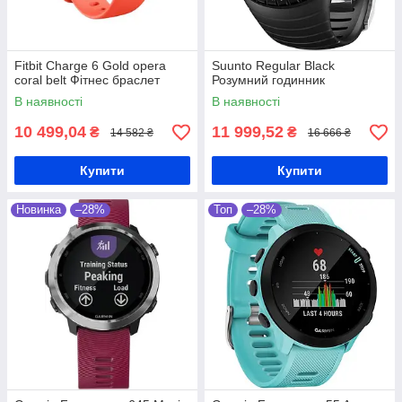
Fitbit Charge 6 Gold opera
Suunto Regular Black
coral belt Фітнес браслет
Розумний годинник
В наявності
В наявності
10 499,04
11 999,52
₴
₴
14 582 ₴
16 666 ₴
Купити
Купити
Новинка
–28%
Топ
–28%