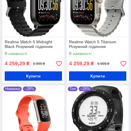
Realme Watch 5 Midnight
Realme Watch 5 Titanium
Black Розумний годинник
Розумний годинник
В наявності
В наявності
4 259,29
4 259,29
₴
₴
5 999 ₴
5 999 ₴
Купити
Купити
Новинка
–28%
Топ
–28%