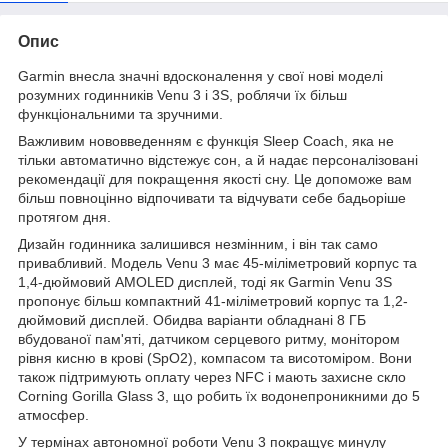
Опис
Garmin внесла значні вдосконалення у свої нові моделі
розумних годинників Venu 3 і 3S, роблячи їх більш
функціональними та зручними.
Важливим нововведенням є функція Sleep Coach, яка не
тільки автоматично відстежує сон, а й надає персоналізовані
рекомендації для покращення якості сну. Це допоможе вам
більш повноцінно відпочивати та відчувати себе бадьоріше
протягом дня.
Дизайн годинника залишився незмінним, і він так само
привабливий. Модель Venu 3 має 45-міліметровий корпус та
1,4-дюймовий AMOLED дисплей, тоді як Garmin Venu 3S
пропонує більш компактний 41-міліметровий корпус та 1,2-
дюймовий дисплей. Обидва варіанти обладнані 8 ГБ
вбудованої пам'яті, датчиком серцевого ритму, монітором
рівня кисню в крові (SpO2), компасом та висотоміром. Вони
також підтримують оплату через NFC і мають захисне скло
Corning Gorilla Glass 3, що робить їх водонепроникними до 5
атмосфер.
У термінах автономної роботи Venu 3 покращує минулу