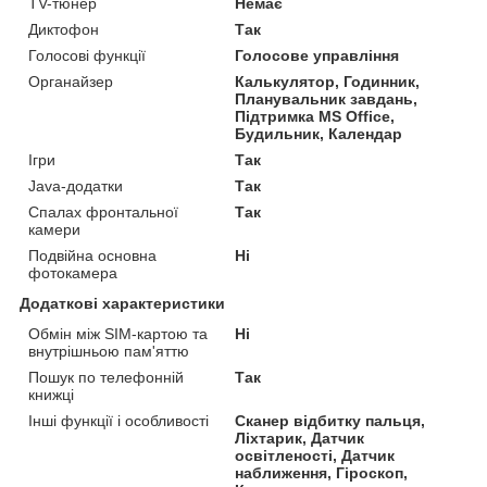
TV-тюнер
Немає
Диктофон
Так
Голосові функції
Голосове управління
Органайзер
Калькулятор, Годинник,
Планувальник завдань,
Підтримка MS Office,
Будильник, Календар
Ігри
Так
Java-додатки
Так
Спалах фронтальної
Так
камери
Подвійна основна
Ні
фотокамера
Додаткові характеристики
Обмін між SIM-картою та
Ні
внутрішньою пам'яттю
Пошук по телефонній
Так
книжці
Інші функції і особливості
Сканер відбитку пальця,
Ліхтарик, Датчик
освітленості, Датчик
наближення, Гіроскоп,