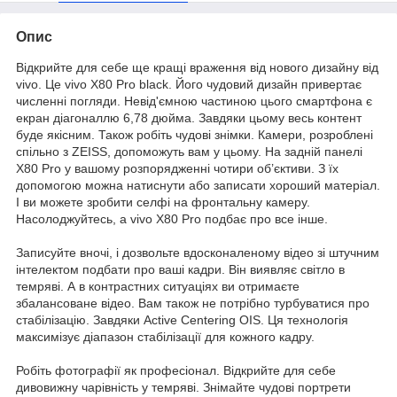
Опис
Відкрийте для себе ще кращі враження від нового дизайну від
vivo. Це vivo X80 Pro black. Його чудовий дизайн привертає
численні погляди. Невід'ємною частиною цього смартфона є
екран діагоналлю 6,78 дюйма. Завдяки цьому весь контент
буде якісним. Також робіть чудові знімки. Камери, розроблені
спільно з ZEISS, допоможуть вам у цьому. На задній панелі
X80 Pro у вашому розпорядженні чотири об’єктиви. З їх
допомогою можна натиснути або записати хороший матеріал.
І ви можете зробити селфі на фронтальну камеру.
Насолоджуйтесь, а vivo X80 Pro подбає про все інше.
Записуйте вночі, і дозвольте вдосконаленому відео зі штучним
інтелектом подбати про ваші кадри. Він виявляє світло в
темряві. А в контрастних ситуаціях ви отримаєте
збалансоване відео. Вам також не потрібно турбуватися про
стабілізацію. Завдяки Active Centering OIS. Ця технологія
максимізує діапазон стабілізації для кожного кадру.
Робіть фотографії як професіонал. Відкрийте для себе
дивовижну чарівність у темряві. Знімайте чудові портрети