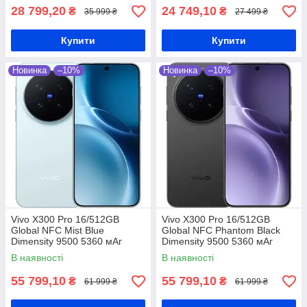
28 799,20
24 749,10
₴
₴
35 999 ₴
27 499 ₴
Купити
Купити
Новинка
–10%
Новинка
–10%
Vivo X300 Pro 16/512GB
Vivo X300 Pro 16/512GB
Global NFC Mist Blue
Global NFC Phantom Black
Dimensity 9500 5360 мАг
Dimensity 9500 5360 мАг
В наявності
В наявності
55 799,10
55 799,10
₴
₴
61 999 ₴
61 999 ₴