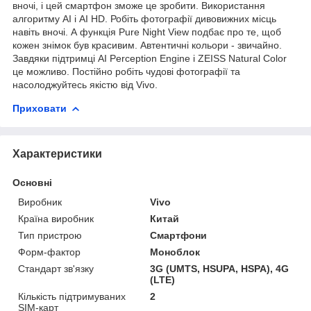
вночі, і цей смартфон зможе це зробити. Використання
алгоритму AI і AI HD. Робіть фотографії дивовижних місць
навіть вночі. А функція Pure Night View подбає про те, щоб
кожен знімок був красивим. Автентичні кольори - звичайно.
Завдяки підтримці AI Perception Engine і ZEISS Natural Color
це можливо. Постійно робіть чудові фотографії та
насолоджуйтесь якістю від Vivo.
Приховати
Характеристики
Основні
Виробник
Vivo
Країна виробник
Китай
Тип пристрою
Смартфони
Форм-фактор
Моноблок
Стандарт зв'язку
3G (UMTS, HSUPA, HSPA), 4G
(LTE)
Кількість підтримуваних
2
SIM-карт