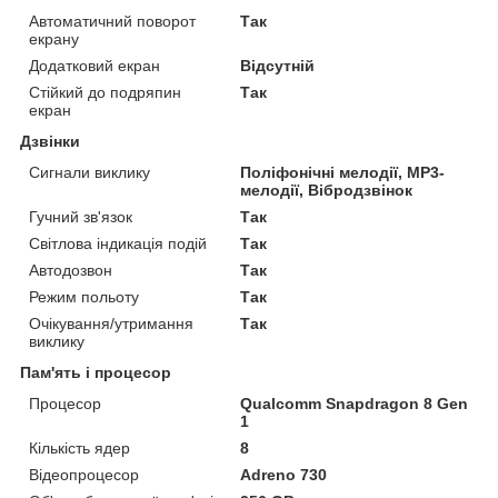
Автоматичний поворот
Так
екрану
Додатковий екран
Відсутній
Стійкий до подряпин
Так
екран
Дзвінки
Сигнали виклику
Поліфонічні мелодії, MP3-
мелодії, Вібродзвінок
Гучний зв'язок
Так
Світлова індикація подій
Так
Автодозвон
Так
Режим польоту
Так
Очікування/утримання
Так
виклику
Пам'ять і процесор
Процесор
Qualcomm Snapdragon 8 Gen
1
Кількість ядер
8
Відеопроцесор
Adreno 730