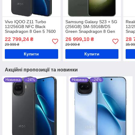
Vivo IQOO Z11 Turbo
Samsung Galaxy S23 + 5G
Real
12/256GB NFC Black
(256GB) SM-S916B/DS
12/2
Snapdragon 8 Gen 5 7600
Green Snapdragon 8 Gen
Snap
мАч
2 4700 мАч
мАг
22 799,24
26 999,10
28 
₴
₴
29 999 ₴
29 999 ₴
35 99
Купити
Купити
Акційні пропозиції та новинки
Новинка
–24%
Новинка
–24%