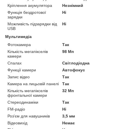
Кріплення акумулятора
Незнімний
Функція бездротової
Ні
зарядки
Можливість підзарядки від
Ні
USB
Мультимедіа
Фотокамера
Так
Кількість мегапікселів
98 Мп
камери
Спалах
Світлодіодна
Функції камери
Автофокус
Запис відео
Так
Камера на лицьовій панелі
Так
Кількість мегапікселів
32 Мп
фронтальної камери
Стереодинаміки
Так
FM-радіо
Ні
Роз'єм для навушників
3,5 мм
Відеовихід
Немає