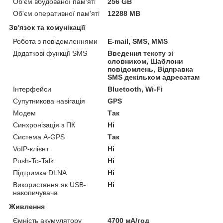
Об'єм вбудованої пам'яті
256 GB
Об'єм оперативної пам'яті
12288 MB
Зв'язок та комунікації
Робота з повідомленнями
E-mail, SMS, MMS
Додаткові функції SMS
Введення тексту зі
словником, Шаблони
повідомлень, Відправка
SMS декільком адресатам
Інтерфейси
Bluetooth, Wi-Fi
Супутникова навігація
GPS
Модем
Так
Синхронізація з ПК
Ні
Система A-GPS
Так
VoIP-клієнт
Ні
Push-To-Talk
Ні
Підтримка DLNA
Ні
Використання як USB-
Ні
накопичувача
Живлення
Ємність акумулятору
4700 мА/год