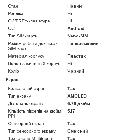
Стан
Новий
Репліка
Ні
QWERTY-клавіатура
Ні
ОС
Android
Тип SIM-карти
Nano-SIM
Режим роботи декількох
Поперемінний
SIM-карт
Матеріал корпусу
Пластик
Вологозахищений корпус
Ні
Колір
Чорний
Екран
Кольоровий екран
Так
Тип екрану
AMOLED
Діагональ екрану
6.78 дюйм
Кількість пікселів на дюйм,
517
PPI
Сенсорний екран
Так
Тип сенсорного екрану
Ємнісний
Технологія Multitouch
Так