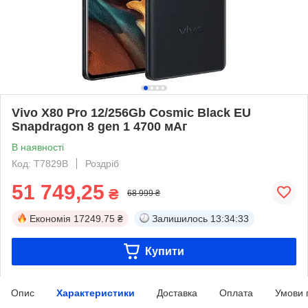
Vivo X80 Pro 12/256Gb Cosmic Black EU
Snapdragon 8 gen 1 4700 мАг
В наявності
Код: T7829B
Роздріб
51 749,25
₴
68 999 ₴
Економія
17249.75 ₴
Залишилось
13:34:33
Купити
Опис
Характеристики
Доставка
Оплата
Умови 